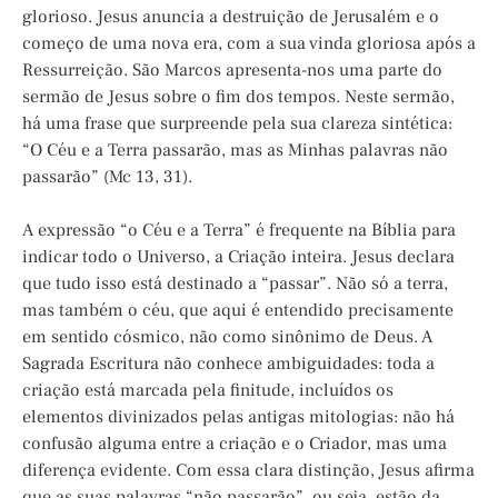
glorioso. Jesus anuncia a destruição de Jerusalém e o
começo de uma nova era, com a sua vinda gloriosa após a
Ressurreição. São Marcos apresenta-nos uma parte do
sermão de Jesus sobre o fim dos tempos. Neste sermão,
há uma frase que surpreende pela sua clareza sintética:
“O Céu e a Terra passarão, mas as Minhas palavras não
passarão” (Mc 13, 31).
A expressão “o Céu e a Terra” é frequente na Bíblia para
indicar todo o Universo, a Criação inteira. Jesus declara
que tudo isso está destinado a “passar”. Não só a terra,
mas também o céu, que aqui é entendido precisamente
em sentido cósmico, não como sinônimo de Deus. A
Sagrada Escritura não conhece ambiguidades: toda a
criação está marcada pela finitude, incluídos os
elementos divinizados pelas antigas mitologias: não há
confusão alguma entre a criação e o Criador, mas uma
diferença evidente. Com essa clara distinção, Jesus afirma
que as suas palavras “não passarão”, ou seja, estão da