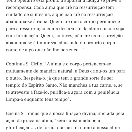
Todo operário está pronto a suportar a fadiga se prevê a
recompensa. Cada alma que crê na ressurreição tem
cuidado de si mesma, a que não crê na ressurreição
abandona-se à ruína. Quem crê que o corpo permanece
para a ressurreição cuida desta veste da alma e não a suja
com fornicação. Quem, ao invés, não crê na ressurreição
abandona-se à impureza, abusando do próprio corpo
como de algo que não lhe pertence…”.
Continua S. Cirilo: “A alma e o corpo pertencem-se
mutuamente de maneira natural, e Deus criou-os um para
o outro. Respeita-o, já que tem a grande sorte de ser
templo do Espírito Santo. Não manches a tua carne, e, se
te atreveste a fazê-lo, purifica-a agora com a penitência.
Limpa-a enquanto tens tempo”.
Ensina S. Tomás que a nossa filiação divina, iniciada pela
ação da graça na alma, “será consumada pela
glorificação…, de forma que, assim como a nossa alma