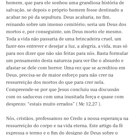
homem, que para ele sonhou uma grandiosa história de
salvação, se depois o próprio homem fosse destinado a
acabar no pó da sepultura. Deus acabaria, no fim,
reinando sobre um imenso cemitério; seria um Deus dos
mortos e, por conseguinte, um Deus morto ele mesmo.
Toda a vida não passaria de uma brincadeira cruel, um
fazer-nos entrever e desejar a luz, a alegria, a vida, mas só
para nos dizer que não são feitas para nós. Basta formular
um pensamento desta natureza para ver-lhe o absurdo e
afastar-se dele com horror. Uma vez que se acreditou em
Deus, precisa-se de maior esforço para não crer na
ressurreição dos mortos do que para crer nela.
Compreende-se por que Jesus concluiu sua discussão
com os saduceus com uma inusitada força e quase com
desprezo: “estais muito errados” ( Mc 12,27 ).
Nós, cristãos, professamos no Credo a nossa esperança na
ressurreição do corpo e na vida eterna. Este artigo da fé
expressa o termo e o fim do designo de Deus sobre o