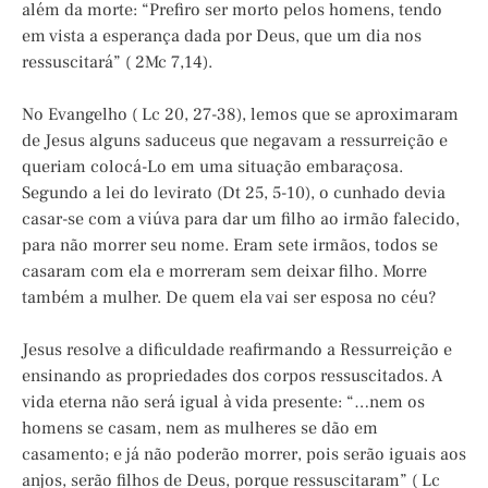
além da morte: “Prefiro ser morto pelos homens, tendo
em vista a esperança dada por Deus, que um dia nos
ressuscitará” ( 2Mc 7,14).
No Evangelho ( Lc 20, 27-38), lemos que se aproximaram
de Jesus alguns saduceus que negavam a ressurreição e
queriam colocá-Lo em uma situação embaraçosa.
Segundo a lei do levirato (Dt 25, 5-10), o cunhado devia
casar-se com a viúva para dar um filho ao irmão falecido,
para não morrer seu nome. Eram sete irmãos, todos se
casaram com ela e morreram sem deixar filho. Morre
também a mulher. De quem ela vai ser esposa no céu?
Jesus resolve a dificuldade reafirmando a Ressurreição e
ensinando as propriedades dos corpos ressuscitados. A
vida eterna não será igual à vida presente: “…nem os
homens se casam, nem as mulheres se dão em
casamento; e já não poderão morrer, pois serão iguais aos
anjos, serão filhos de Deus, porque ressuscitaram” ( Lc