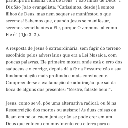
participa da mesma vida de Deus (“são filhos de Deus” ).
Diz São João evangelista: “Caríssimos, desde já somos
filhos de Deus, mas nem sequer se manifestou o que
seremos! Sabemos que, quando Jesus se manifestar,
seremos semelhantes a Ele, porque O veremos tal como
Ele é” ( 1Jo 3, 2 ).
A resposta de Jesus é extraordinária; sem fugir do terreno
escolhido pelos adversários que era a Lei Mosaica, com
poucas palavras, Ele primeiro mostra onde está o erro dos
saduceus e o corrige, depois dá à fé na Ressurreição a sua
fundamentação mais profunda e mais convincente.
Compreende-se a exclamação de admiração que sai da
boca de alguns dos presentes: “Mestre, falaste bem!”.
Jesus, como se vê, põe uma alternativa radical: ou fé na
Ressurreição dos mortos ou ateísmo! As duas coisas ou
ficam em pé ou caem juntas; não se pode crer em um
Deus que colocou em movimento céu e terra para o