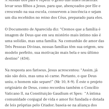
A Missão dos pais é repetir o gesto das mães israelitas:
levar seus filhos a Jesus, para que, abençoados por Ele e
crescendo na sua escola, conservem a inocência e sejam
um dia recebidos no reino dos Céus, preparado para eles.
O Documento de Aparecida diz: “Cremos que a família é
imagem de Deus que em seu mistério mais íntimo não é
uma solidão, mas uma família. Na comunhão de amor das
Três Pessoas Divinas, nossas famílias têm sua origem, seu
modelo perfeito, sua motivação mais bela e seu último
destino” (434).
Na resposta aos fariseus, Jesus acrescentou: “Assim, já
não são dois, mas uma só carne. Portanto, o que Deus
uniu, o homem não separe!” (Mc 10, 8-9). É este o projeto
originário de Deus, como recordou também o Concílio
Vaticano ll, na Constituição Gaudium et Spes: “A íntima
comunidade conjugal de vida e amor foi fundada e dotada
de leis próprias pelo Criador; baseia-se na aliança dos