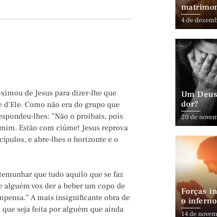
matrimo
4 de dezem
!
oximou de Jesus para dizer-lhe que
Um Deus 
dor?
 d’Ele. Como não era do grupo que
espondeu-lhes: ”Não o proibais, pois
20 de nove
mim. Estão com ciúme! Jesus reprova
cípulos, e abre-lhes o horizonte e o
stemunhar que tudo aquilo que se faz
 alguém vos der a beber um copo de
Forças in
mpensa.” A mais insignificante obra de
o inferno
a que seja feita por alguém que ainda
14 de novem