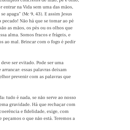
xemplos concretos de mão, pé e olho,
lhor entrar na Vida sem uma das mãos,
 se apaga” (Mc 9, 43). E assim Jesus
ao pecado! Não há que se tomar ao pé
são as mãos, os pés ou os olhos que
sa alma. Somos fracos e frágeis, e
s ao mal. Brincar com o fogo é pedir
 deve ser evitado. Pode ser uma
 arrancar: essas palavras deixam
melhor prevenir com as palavras que
a: tudo é nada, se não serve ao nosso
trema gravidade. Há que rechaçar com
 coerência e fidelidade, exige, com
 e peçamos o que não está. Teremos a