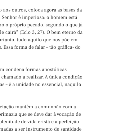
o aos outros, coloca agora as bases da
do Senhor é imperiosa: o homem está
omo o próprio pecado, segundo o que já
e cairá” (Eclo 3, 27). O bem eterno da
ortanto, tudo aquilo que nos põe em
Essa forma de falar – tão gráfica- do
uem condena formas apostólicas
e chamado a realizar. A única condição
s – é a unidade no essencial, naquilo
ssociação mantém a comunhão com a
a primazia que se deve dar à vocação de
lenitude de vida cristã e a perfeição
amadas a ser instrumento de santidade