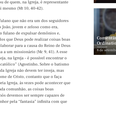
ou de quem, na Igreja, é representante
Si mesmo (Mt 10, 40-42).
 fulano que não era um dos seguidores
 João, jovem e zeloso como era,
o fulano de expulsar demônios e,
Comentár
ulos que Deus pode realizar coisas boas
Ordinatio
olaborar para a causa do Reino de Deus
8 de setemb
 a um missionário (Mc 9, 41). A esse
a, na Igreja – é possível encontrar o
e católico” (Agostinho, Sobre o batismo
s da Igreja não devem ter inveja, mas
me de Cristo, contanto que o faça
ia Igreja, às vezes pode acontecer que
funda comunhão, as coisas boas
os nós devemos ser sempre capazes de
hor pela “fantasia” infinita com que