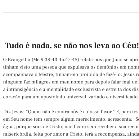
Tudo é nada, se não nos leva ao Céu
O Evangelho (Mc 9,38-43.45.47-48) relata-nos que João se apr
tinham visto uma pessoa que expulsava os demônios em nome
acompanhava o Mestre, tinham-no proibido de fazê-lo. Jesus r
ninguém faz milagres em meu nome para depois falar mal de 
a intransigência e a mentalidade exclusivista e estreita dos dis
coração para um apostolado universal, variado e diversificado.
Diz Jesus: “Quem não é contra nós é a nosso favor.” E, para te
em Seu nome tem sempre algum merecimento, acrescenta: “Se
água, porque sois de Cristo, não ficará sem receber a sua reco
misericórdia, feita por amor a Cristo, terá a recompensa, aind