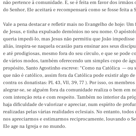
não pertence à comunidade. E, se é feita em favor dos irmãos 
do Senhor, Ele aceitará e recompensará como se fosse feita a 
Vale a pena destacar e refletir mais no Evangelho de hoje: Um
de Jesus, e tinha expulsado demônios no seu nome. O apóstolo
queria impedi-lo, mas Jesus não permitiu que João impedisse 
aliás, inspira-se naquela ocasião para ensinar aos seus discíp
e até prodigiosas, mesmo fora do seu círculo, e que se pode c
de vários modos, também oferecendo um simples copo de água
propósito, Santo Agostinho escreve: “Como na Católica — ou sej
que não é católico, assim fora da Católica pode existir algo d
contra os donatistas: PL 43, Vll, 39, 77 ). Por isso, os membro
alegrar-se, se alguém fora da comunidade realiza o bem em no
com intenção reta e com respeito. Também no interior da própr
haja dificuldade de valorizar e apreciar, num espírito de pro
realizadas pelas várias realidades eclesiais. No entanto, tod
nos apreciarmos e estimarmos reciprocamente, louvando o Sen
Ele age na Igreja e no mundo.