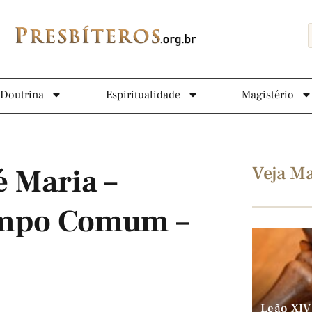
Doutrina
Espiritualidade
Magistério
Veja Ma
é Maria –
empo Comum –
Leão XIV