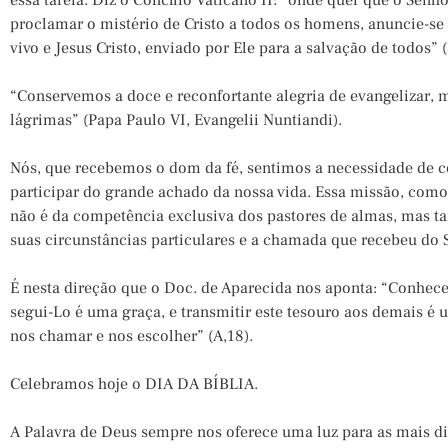
essa tarefa. Diz o Concílio Vaticano II: “onde quer que o Senh
proclamar o mistério de Cristo a todos os homens, anuncie-s
vivo e Jesus Cristo, enviado por Ele para a salvação de todos” 
“Conservemos a doce e reconfortante alegria de evangelizar
lágrimas” (Papa Paulo VI, Evangelii Nuntiandi).
Nós, que recebemos o dom da fé, sentimos a necessidade de c
participar do grande achado da nossa vida. Essa missão, como 
não é da competência exclusiva dos pastores de almas, mas ta
suas circunstâncias particulares e a chamada que recebeu do 
É nesta direção que o Doc. de Aparecida nos aponta: “Conhecer 
segui-Lo é uma graça, e transmitir este tesouro aos demais é 
nos chamar e nos escolher” (A,18).
Celebramos hoje o DIA DA BÍBLIA.
A Palavra de Deus sempre nos oferece uma luz para as mais div