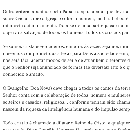
Outro critério apontado pelo Papa é o apostolado, que deve, a
sobre Cristo, sobre a Igreja e sobre o homem, em filial obediê
interpreta autenticamente. Trata-se de uma participação no fi
objetivo a salvação de todos os homens. Todos os cristãos pa
Se somos cristãos verdadeiros, embora, às vezes, sejamos muito
nos-emos comprometidos a levar para Deus a sociedade em qu
nos será fácil aceitar modos de ser e de atuar bem diferente
que o Senhor seja anunciado de formas tão diversas! Isto é o q
conhecido e amado.
O Evangelho (Boa Nova) deve chegar a todos os cantos da terra
Senhor conta com a colaboração de todos: homens e mulheres, 
solteiros e casados, religiosos… conforme tenham sido chama
nascem da riqueza da inteligência humana e do impulso sempr
Todo cristão é chamado a dilatar o Reino de Cristo, e qualquer