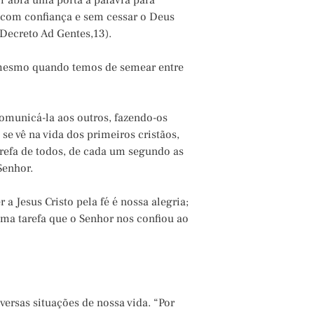
or abra uma porta à palavra para
e com confiança e sem cessar o Deus
(Decreto Ad Gentes,13).
, mesmo quando temos de semear entre
omunicá-la aos outros, fazendo-os
se vê na vida dos primeiros cristãos,
refa de todos, de cada um segundo as
Senhor.
a Jesus Cristo pela fé é nossa alegria;
uma tarefa que o Senhor nos confiou ao
ersas situações de nossa vida. “Por