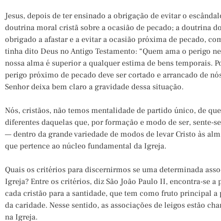
Jesus, depois de ter ensinado a obrigação de evitar o escândal
doutrina moral cristã sobre a ocasião de pecado; a doutrina 
obrigado a afastar e a evitar a ocasião próxima de pecado, c
tinha dito Deus no Antigo Testamento: “Quem ama o perigo nel
nossa alma é superior a qualquer estima de bens temporais. P
perigo próximo de pecado deve ser cortado e arrancado de nós. 
Senhor deixa bem claro a gravidade dessa situação.
Nós, cristãos, não temos mentalidade de partido único, de q
diferentes daquelas que, por formação e modo de ser, sente-s
— dentro da grande variedade de modos de levar Cristo às alma
que pertence ao núcleo fundamental da Igreja.
Quais os critérios para discernirmos se uma determinada a
Igreja? Entre os critérios, diz São João Paulo II, encontra-se 
cada cristão para a santidade, que tem como fruto principal a p
da caridade. Nesse sentido, as associações de leigos estão ch
na Igreja.