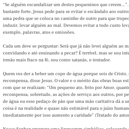
“Se alguém escandalizar um destes pequeninos que creem…”. 
bastante forte, Jesus pede para se evitar o escândalo aos outr
uma pedra que se coloca no caminho de outro para que tropece
induzir, levar alguém ao mal. Devemos evitar a todo custo lev
exemplo, palavras, atos e omissões.
Cada um deve se perguntar: Será que já não levei alguém ao 
convidando e até ensinando a pecar? É terrível, mas se sou i
irmão mais fraco na fé, sou como satanás, o tentador.
Quem vos der a beber um copo de água porque sois de Cristo, 
recompensa, disse Jesus. O valor e o mérito das obras boas e
com que se realizam: “Um pequeno ato, feito por Amor, quant
recompensa, sobretudo, as ações de serviço aos outros, por 
de água ou esse pedaço de pão que uma mão caritativa dá a 
coisa é na realidade e quase não estimável para o juízo hum
imediatamente por isso aumento a caridade” (Tratado do amor d