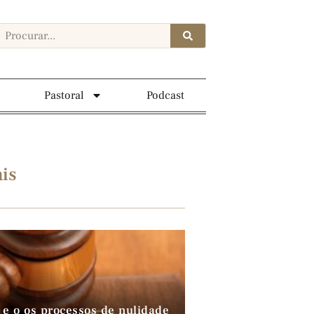
Pastoral
Podcast
is
 e o os processos de nulidade