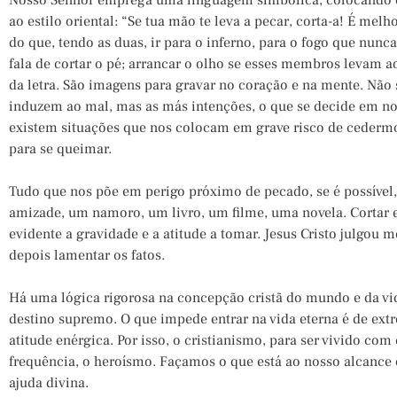
Nosso Senhor emprega uma linguagem simbólica, colocando e
ao estilo oriental: “Se tua mão te leva a pecar, corta-a! É me
do que, tendo as duas, ir para o inferno, para o fogo que nunca
fala de cortar o pé; arrancar o olho se esses membros levam 
da letra. São imagens para gravar no coração e na mente. Não 
induzem ao mal, mas as más intenções, o que se decide em nos
existem situações que nos colocam em grave risco de cedermo
para se queimar.
Tudo que nos põe em perigo próximo de pecado, se é possível,
amizade, um namoro, um livro, um filme, uma novela. Cortar e
evidente a gravidade e a atitude a tomar. Jesus Cristo julgou 
depois lamentar os fatos.
Há uma lógica rigorosa na concepção cristã do mundo e da vid
destino supremo. O que impede entrar na vida eterna é de ex
atitude enérgica. Por isso, o cristianismo, para ser vivido com
frequência, o heroísmo. Façamos o que está ao nosso alcance
ajuda divina.