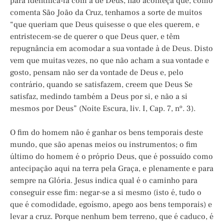
para identificá-la com a de Deus, não aconteça que, como
comenta São João da Cruz, tenhamos a sorte de muitos
“que queriam que Deus quisesse o que eles querem, e
entristecem-se de querer o que Deus quer, e têm
repugnância em acomodar a sua vontade à de Deus. Disto
vem que muitas vezes, no que não acham a sua vontade e
gosto, pensam não ser da vontade de Deus e, pelo
contrário, quando se satisfazem, creem que Deus Se
satisfaz, medindo também a Deus por si, e não a si
mesmos por Deus” (Noite Escura, liv. I, Cap. 7, nº. 3).
O fim do homem não é ganhar os bens temporais deste
mundo, que são apenas meios ou instrumentos; o fim
último do homem é o próprio Deus, que é possuído como
antecipação aqui na terra pela Graça, e plenamente e para
sempre na Glória. Jesus indica qual é o caminho para
conseguir esse fim: negar-se a si mesmo (isto é, tudo o
que é comodidade, egoísmo, apego aos bens temporais) e
levar a cruz. Porque nenhum bem terreno, que é caduco, é