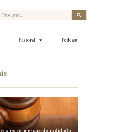
Pastoral
Podcast
is
 e o os processos de nulidade