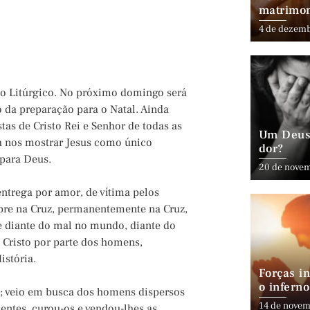
matrimo
4 de dezem
no Litúrgico. No próximo domingo será
 da preparação para o Natal. Ainda
tas de Cristo Rei e Senhor de todas as
Um Deus 
ara nos mostrar Jesus como único
dor?
 para Deus.
20 de nove
entrega por amor, de vítima pelos
pre na Cruz, permanentemente na Cruz,
 diante do mal no mundo, diante do
Cristo por parte dos homens,
istória.
Forças in
o inferno
o; veio em busca dos homens dispersos
14 de novem
entes, curou-os e vendou-lhes as