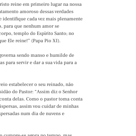
isto reine em primeiro lugar na nossa
catamento amoroso dessas verdades
se identifique cada vez mais plenamente
ão, para que nenhum amor se
orpo, templo do Espírito Santo; no
e Ele reine!” (Papa Pio XI).
e governa sendo manso e humilde de
s para servir e dar a sua vida para a
veio estabelecer o seu reinado, não
idão do Pastor: “Assim diz o Senhor
conta delas. Como o pastor toma conta
ispersas, assim vou cuidar de minhas
ispersadas num dia de nuvens e
ção cumpre-se agora no tempo, mas