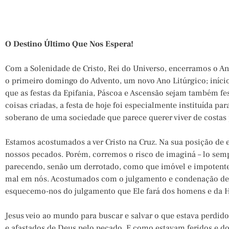
O Destino Último Que Nos Espera!
Com a Solenidade de Cristo, Rei do Universo, encerramos o A
o primeiro domingo do Advento, um novo Ano Litúrgico; início
que as festas da Epifania, Páscoa e Ascensão sejam também fes
coisas criadas, a festa de hoje foi especialmente instituída p
soberano de uma sociedade que parece querer viver de costas
Estamos acostumados a ver Cristo na Cruz. Na sua posição de 
nossos pecados. Porém, corremos o risco de imaginá – lo sem
parecendo, senão um derrotado, como que imóvel e impotente
mal em nós. Acostumados com o julgamento e condenação de 
esquecemo-nos do julgamento que Ele fará dos homens e da H
Jesus veio ao mundo para buscar e salvar o que estava perdid
e afastados de Deus pelo pecado. E como estavam feridos e do