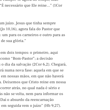
. “É necessário que Ele reine…” (1Cor
um juízo. Jesus que tinha sempre
o 10,16), agora fala do Pastor que
: um para os carneiros e outro para as
 de sua glória.”
e em dois tempos: o primeiro, aqui
 como “Bom-Pastor”; a decisão
o dia da salvação (2Cor 6,2). Chegará,
rá numa nova fase: aquela em que se
is em nossas mãos, em que não haverá
a. Deixemos que Cristo reine em nossa
orrer atrás, no qual nada é sério e
trás não se volta, nem para informar os
. Daí o absurdo da reencarnação
em seguida vem o juízo” (Hb 9,27).