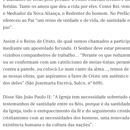
feridas. Tanto os amou que deu a vida por eles. Como Rei, vem
o Mediador da Nova Aliança, o Redentor do homem. No Prefáci
ofereceu ao Pai “um reino de verdade e de vida, de santidade e
paz”.
Assim é o Reino de Cristo, do qual somos chamados a particip
mediante um apostolado fecundo. O Senhor deve estar present
vizinhos companheiros de trabalho… “Perante os que reduzem
ou se conformam com um catolicismo de meias-tintas; perant
contra a parede, ou colocá-Lo num canto da alma…, temos de 
as nossas obras, que aspiramos a fazer de Cristo um autêntic
dos deles” (São Josemaria Escrivá, Sulco, nº 608).
Disse São João Paulo II: “A Igreja tem necessidade sobretudo
testemunhos de santidade entre os fiéis, porque é da santidad
da Igreja, todo o enriquecimento da fé e do seguimento cristã
cristianismo com as necessidades dos homens, uma renovada
existência humana e da cultura das nações”.