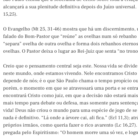
alcançará a sua plenitude definitiva depois do Juízo universal
15,25).
O Evangelho (Mt 25, 31-46) mostra que há um discernimento, 
falado do Bom-Pastor que “reúne” as ovelhas num só rebanho (J
“separa” ovelha de outra ovelha e forma dois rebanhos eternos
ovelhas. O Pastor deixa o lugar ao Rei-Juiz que senta “no trono
Creio que o pensamento central seja este. Nossa vida se divid
neste mundo, onde estamos vivendo. Nele encontramos Cristo
depende de nós; é o que São Paulo chama o tempo propício ou 
porém, o momento em que se atravessará uma porta e se entra
encontrará Cristo como juiz, em que a decisão não estará ma
mais tempo para debate ou defesa, mas somente para sentenç
vida! Deus não criou o mundo para uma espécie de jogo de se c
nada é definitivo. “Lá onde a árvore cai, ali fica.” (Ecl 11,3); a
próprios irmãos, como queria fazer o rico avarento (Lc 16,27)
pregada pelo Espiritismo: “O homem morre uma só vez, e logo 