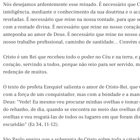
Nós desejamos ardentemente esse reinado. É necessário que Cr
inteligência, mediante o conhecimento da sua doutrina e o a
reveladas. É necessário que reine na nossa vontade, para que 
com a vontade divina. É necessário que reine no nosso coraç
anteponha ao amor de Deus. É necessário que reine no nosso c
nosso trabalho profissional, caminho de santidade… Convém qu
Cristo é um Rei que recebeu todo o poder no Céu e na terra, 
coração, servindo a todos, porque não veio para ser servido, ma
redenção de muitos.
O texto do profeta Ezequiel salienta o amor de Cristo-Rei, que 
com a força de um conquistador, mas com a bondade e a mans
Deus: “Vede! Eu mesmo vou procurar minhas ovelhas e tomar 
do rebanho, de dia, quando se encontra no meio das ovelhas d
ovelhas e vou resgatá-las de todos os lugares em que foram d
escuridão” (Ez 34, 11-12).
São Paulo ensina que a soberania de Cristo sobre toda a cria