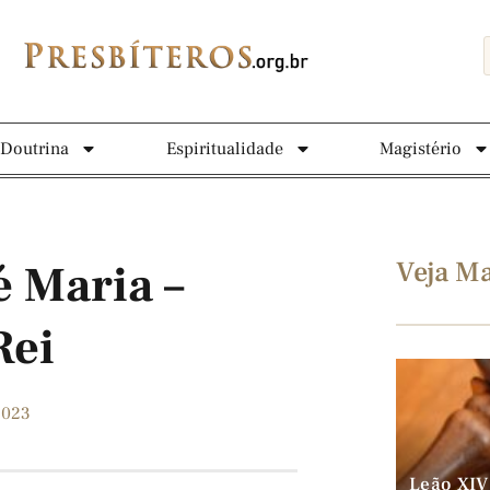
Doutrina
Espiritualidade
Magistério
Veja Ma
é Maria –
Rei
2023
Leão XIV