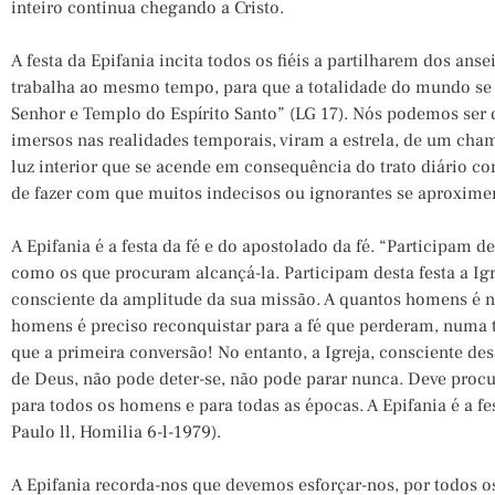
inteiro continua chegando a Cristo.
A festa da Epifania incita todos os fiéis a partilharem dos anse
trabalha ao mesmo tempo, para que a totalidade do mundo se
Senhor e Templo do Espírito Santo” (LG 17). Nós podemos ser
imersos nas realidades temporais, viram a estrela, de um cha
luz interior que se acende em consequência do trato diário co
de fazer com que muitos indecisos ou ignorantes se aproxime
A Epifania é a festa da fé e do apostolado da fé. “Participam de
como os que procuram alcançá-la. Participam desta festa a Igr
consciente da amplitude da sua missão. A quantos homens é ne
homens é preciso reconquistar para a fé que perderam, numa tar
que a primeira conversão! No entanto, a Igreja, consciente 
de Deus, não pode deter-se, não pode parar nunca. Deve proc
para todos os homens e para todas as épocas. A Epifania é a fe
Paulo ll, Homilia 6-l-1979).
A Epifania recorda-nos que devemos esforçar-nos, por todos o