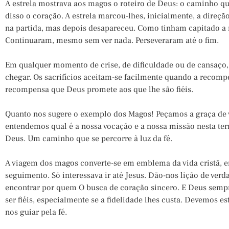
A estrela mostrava aos magos o roteiro de Deus: o caminho q
disso o coração. A estrela marcou-lhes, inicialmente, a direçã
na partida, mas depois desapareceu. Como tinham capitado a
Continuaram, mesmo sem ver nada. Perseveraram até o fim.
Em qualquer momento de crise, de dificuldade ou de cansaço,
chegar. Os sacrifícios aceitam-se facilmente quando a recompe
recompensa que Deus promete aos que lhe são fiéis.
Quanto nos sugere o exemplo dos Magos! Peçamos a graça de 
entendemos qual é a nossa vocação e a nossa missão nesta ter
Deus. Um caminho que se percorre à luz da fé.
A viagem dos magos converte-se em emblema da vida cristã, 
seguimento. Só interessava ir até Jesus. Dão-nos lição de verd
encontrar por quem O busca de coração sincero. E Deus semp
ser fiéis, especialmente se a fidelidade lhes custa. Devemos est
nos guiar pela fé.