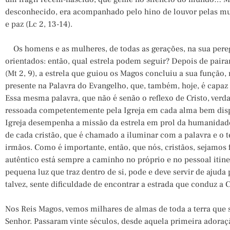
desconhecido, era acompanhado pelo hino de louvor pelas mul
e paz (Lc 2, 13-14).
Os homens e as mulheres, de todas as gerações, na sua pereg
orientados: então, qual estrela podem seguir? Depois de paira
(Mt 2, 9), a estrela que guiou os Magos concluiu a sua função, 
presente na Palavra do Evangelho, que, também, hoje, é capaz 
Essa mesma palavra, que não é senão o reflexo de Cristo, ver
ressoada competentemente pela Igreja em cada alma bem disp
Igreja desempenha a missão da estrela em prol da humanidade
de cada cristão, que é chamado a iluminar com a palavra e o 
irmãos. Como é importante, então, que nós, cristãos, sejamos f
autêntico está sempre a caminho no próprio e no pessoal itin
pequena luz que traz dentro de si, pode e deve servir de ajuda
talvez, sente dificuldade de encontrar a estrada que conduz a C
Nos Reis Magos, vemos milhares de almas de toda a terra que
Senhor. Passaram vinte séculos, desde aquela primeira adoraç