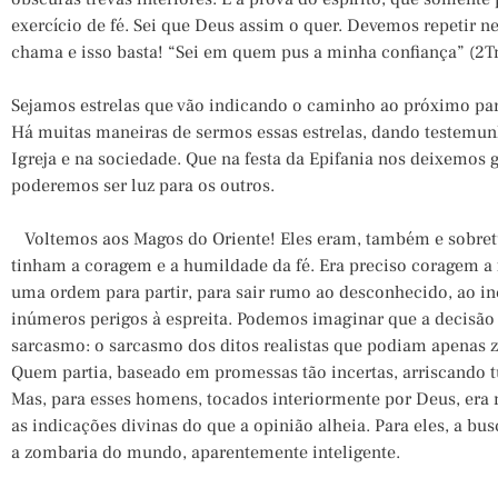
exercício de fé. Sei que Deus assim o quer. Devemos repetir
chama e isso basta! “Sei em quem pus a minha confiança” (2Tm
Sejamos estrelas que vão indicando o caminho ao próximo para
Há muitas maneiras de sermos essas estrelas, dando testemunho
Igreja e na sociedade. Que na festa da Epifania nos deixemos gu
poderemos ser luz para os outros.
Voltemos aos Magos do Oriente! Eles eram, também e sobre
tinham a coragem e a humildade da fé. Era preciso coragem a 
uma ordem para partir, para sair rumo ao desconhecido, ao i
inúmeros perigos à espreita. Podemos imaginar que a decisã
sarcasmo: o sarcasmo dos ditos realistas que podiam apenas 
Quem partia, baseado em promessas tão incertas, arriscando t
Mas, para esses homens, tocados interiormente por Deus, er
as indicações divinas do que a opinião alheia. Para eles, a bu
a zombaria do mundo, aparentemente inteligente.