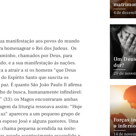
matrimo
4 de dezem
a sua manifestação aos povos do mundo
ara homenagear o Rei dos Judeus. Os
caminho, chamados por Deus, para
Um Deus 
ndo, e a sua manifestação às nações.
dor?
a a atrair a si os homens “que Deus
20 de nove
a do Espírito Santo que suscita os
a paz. É quanto São João Paulo ll afirma
nho de busca, humanamente infindável:
r” (33): os Magos encontraram ambas
agem da liturgia ressoava assim: “Hoje
 luz” apareceu a um pequeno grupo de
Forças in
u esposo José e alguns pastores. Uma
o inferno
ma chama pequena acendida na noite:
14 de novem
as aquele acontecimento escondido e