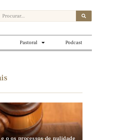
Pastoral
Podcast
is
 e o os processos de nulidade