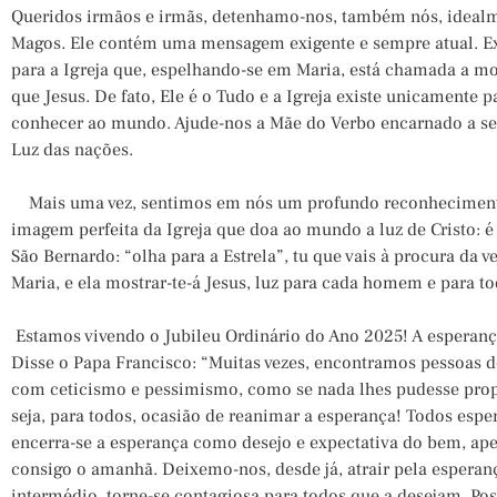
Queridos irmãos e irmãs, detenhamo-nos, também nós, idealm
Magos. Ele contém uma mensagem exigente e sempre atual. Exi
para a Igreja que, espelhando-se em Maria, está chamada a m
que Jesus. De fato, Ele é o Tudo e a Igreja existe unicamente 
conhecer ao mundo. Ajude-nos a Mãe do Verbo encarnado a ser
Luz das nações.
Mais uma vez, sentimos em nós um profundo reconhecimento 
imagem perfeita da Igreja que doa ao mundo a luz de Cristo: é 
São Bernardo: “olha para a Estrela”, tu que vais à procura da v
Maria, e ela mostrar-te-á Jesus, luz para cada homem e para t
Estamos vivendo o Jubileu Ordinário do Ano 2025! A esperanç
Disse o Papa Francisco: “Muitas vezes, encontramos pessoas 
com ceticismo e pessimismo, como se nada lhes pudesse propo
seja, para todos, ocasião de reanimar a esperança! Todos esp
encerra-se a esperança como desejo e expectativa do bem, apes
consigo o amanhã. Deixemo-nos, desde já, atrair pela esperan
intermédio, torne-se contagiosa para todos que a desejam. Poss