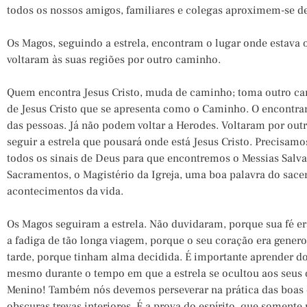
todos os nossos amigos, familiares e colegas aproximem-se de
Os Magos, seguindo a estrela, encontram o lugar onde estava 
voltaram às suas regiões por outro caminho.
Quem encontra Jesus Cristo, muda de caminho; toma outro 
de Jesus Cristo que se apresenta como o Caminho. O encontra
das pessoas. Já não podem voltar a Herodes. Voltaram por out
seguir a estrela que pousará onde está Jesus Cristo. Precisamos 
todos os sinais de Deus para que encontremos o Messias Salva
Sacramentos, o Magistério da Igreja, uma boa palavra do sace
acontecimentos da vida.
Os Magos seguiram a estrela. Não duvidaram, porque sua fé era
a fadiga de tão longa viagem, porque o seu coração era gener
tarde, porque tinham alma decidida. É importante aprender do
mesmo durante o tempo em que a estrela se ocultou aos seus 
Menino! Também nós devemos perseverar na prática das boas
obscuras trevas interiores. É a prova do espírito, que soment