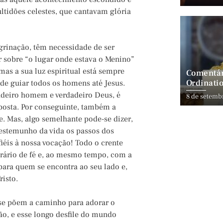
tidões celestes, que cantavam glória
rinação, têm necessidade de ser
r sobre “o lugar onde estava o Menino”
mas a sua luz espiritual está sempre
Comentár
Ordinatio
de guiar todos os homens até Jesus.
dadeiro homem e verdadeiro Deus, é
8 de setemb
osta. Por conseguinte, também a
. Mas, algo semelhante pode-se dizer,
testemunho da vida os passos dos
iéis à nossa vocação! Todo o crente
erário de fé e, ao mesmo tempo, com a
 para quem se encontra ao seu lado e,
risto.
 se põem a caminho para adorar o
ão, e esse longo desfile do mundo