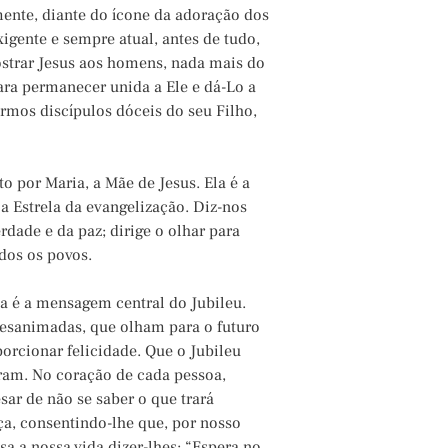
ente, diante do ícone da adoração dos
gente e sempre atual, antes de tudo,
ostrar Jesus aos homens, nada mais do
para permanecer unida a Ele e dá-Lo a
mos discípulos dóceis do seu Filho,
por Maria, a Mãe de Jesus. Ela é a
a Estrela da evangelização. Diz-nos
erdade e da paz; dirige o olhar para
odos os povos.
a é a mensagem central do Jubileu.
desanimadas, que olham para o futuro
rcionar felicidade. Que o Jubileu
eram. No coração de cada pessoa,
ar de não se saber o que trará
ça, consentindo-lhe que, por nosso
a a nossa vida dizer-lhes: “Espera no