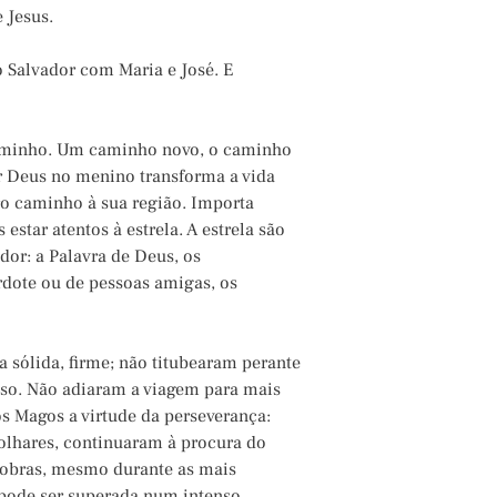
 Jesus.
o Salvador com Maria e José. E
caminho. Um caminho novo, o caminho
r Deus no menino transforma a vida
ro caminho à sua região. Importa
estar atentos à estrela. A estrela são
dor: a Palavra de Deus, os
rdote ou de pessoas amigas, os
 sólida, firme; não titubearam perante
oso. Não adiaram a viagem para mais
s Magos a virtude da perseverança:
olhares, continuaram à procura do
 obras, mesmo durante as mais
e pode ser superada num intenso