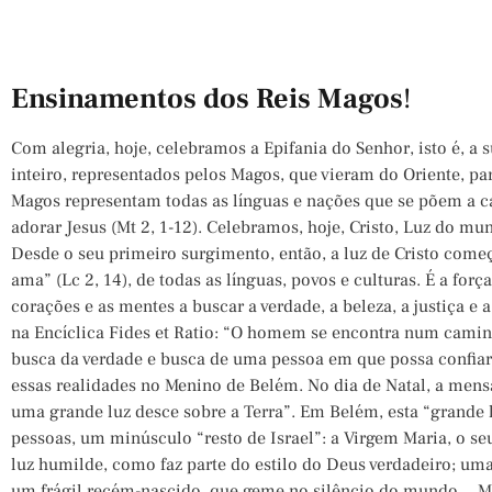
Ensinamentos dos Reis Magos
!
Com alegria, hoje, celebramos a Epifania do Senhor, isto é, 
inteiro, representados pelos Magos, que vieram do Oriente, p
Magos representam todas as línguas e nações que se põem a 
adorar Jesus (Mt 2, 1-12). Celebramos, hoje, Cristo, Luz do mu
Desde o seu primeiro surgimento, então, a luz de Cristo começ
ama” (Lc 2, 14), de todas as línguas, povos e culturas. É a forç
corações e as mentes a buscar a verdade, a beleza, a justiça e 
na Encíclica Fides et Ratio: “O homem se encontra num cami
busca da verdade e busca de uma pessoa em que possa confia
essas realidades no Menino de Belém. No dia de Natal, a mens
uma grande luz desce sobre a Terra”. Em Belém, esta “grande
pessoas, um minúsculo “resto de Israel”: a Virgem Maria, o se
luz humilde, como faz parte do estilo do Deus verdadeiro; u
um frágil recém-nascido, que geme no silêncio do mundo… M