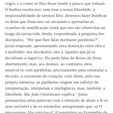
cegos, e é como se lhes fosse tirado o pouco que tinham.
O Senhor exorta-nos, sem tirar a nossa liberdade, à
responsabilidade de sermos fiéis: devemos fazer frutificar
os dons que Deus nos vai enviando e aproveitar as
ocasiões de santificação cristã que nos são oferecidas ao
longo da nossa vida. Ainda, respondendo à pergunta dos
discípulos, “Por que lhes falas mediante parábolas?”,
Jesus responde, apresentando uma distinção entre eles e
a multidão: aos discípulos, isto é, àqueles que já se
decidiram a segui-Lo, Ele pode falar do Reino de Deus
abertamente, mas, aos demais, ao contrário, deve
anunciá-lo com parábolas, precisamente para estimular a
decisão, a conversão do coração; com efeito, pela sua
própria natureza, as parábolas exigem um esforço de
interpretação, interpelam a inteligência, mas, também, a
liberdade. São João Crisóstomo explica: “Jesus
pronunciou estas palavras com a intenção de atrair a Si os
seus ouvintes e de os estimular, assegurando que, se O
procurarem, Ele curá-los-á” (Comentário ao Evangelho de