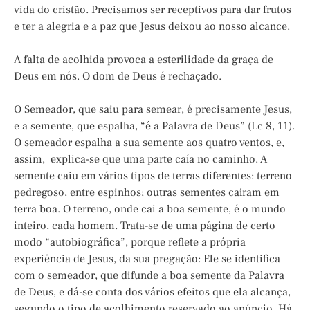
vida do cristão. Precisamos ser receptivos para dar frutos
e ter a alegria e a paz que Jesus deixou ao nosso alcance.
A falta de acolhida provoca a esterilidade da graça de
Deus em nós. O dom de Deus é rechaçado.
O Semeador, que saiu para semear, é precisamente Jesus,
e a semente, que espalha, “é a Palavra de Deus” (Lc 8, 11).
O semeador espalha a sua semente aos quatro ventos, e,
assim, explica-se que uma parte caía no caminho. A
semente caiu em vários tipos de terras diferentes: terreno
pedregoso, entre espinhos; outras sementes caíram em
terra boa. O terreno, onde cai a boa semente, é o mundo
inteiro, cada homem. Trata-se de uma página de certo
modo “autobiográfica”, porque reflete a própria
experiência de Jesus, da sua pregação: Ele se identifica
com o semeador, que difunde a boa semente da Palavra
de Deus, e dá-se conta dos vários efeitos que ela alcança,
segundo o tipo de acolhimento reservado ao anúncio. Há