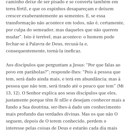
caminho deixe de ser pisado e se converta também em
terra fértil, e que os espinhos desapareçam e deixem
crescer exuberantemente as sementes. E, se essa
transformação não acontece em todos, não é, certamente,
por culpa do semeador, mas daqueles que não querem
mudar”. Isto é terrível, mas acontece: o homem pode
fechar-se à Palavra de Deus, recusá-la e,
consequentemente, torná-la ineficaz.
Aos discípulos que perguntam a Jesus: “Por que falas ao
povo em parábolas?”; responde-lhes: “Pois à pessoa que
tem, será dado ainda mais, e terá em abundância; mas à
pessoa que não tem, será tirado até o pouco que tem” (Mt
13, 12). O Senhor explica aos seus discípulos que eles,
justamente porque têm fé nEle e desejam conhecer mais a
fundo a Sua doutrina, ser-lhes-á dado um conhecimento
mais profundo das verdades divinas. Mas os que não O
seguem, depois de O terem conhecido, perdem o
interesse pelas coisas de Deus e estarão cada dia mais