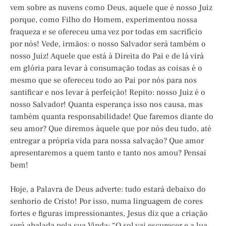
vem sobre as nuvens como Deus, aquele que é nosso Juiz
porque, como Filho do Homem, experimentou nossa
fraqueza e se ofereceu uma vez por todas em sacrifício
por nós! Vede, irmãos: o nosso Salvador será também o
nosso Juiz! Aquele que está à Direita do Pai e de lá virá
em glória para levar à consumação todas as coisas é o
mesmo que se ofereceu todo ao Pai por nós para nos
santificar e nos levar à perfeição! Repito: nosso Juiz é o
nosso Salvador! Quanta esperança isso nos causa, mas
também quanta responsabilidade! Que faremos diante do
seu amor? Que diremos àquele que por nós deu tudo, até
entregar a própria vida para nossa salvação? Que amor
apresentaremos a quem tanto e tanto nos amou? Pensai
bem!
Hoje, a Palavra de Deus adverte: tudo estará debaixo do
senhorio de Cristo! Por isso, numa linguagem de cores
fortes e figuras impressionantes, Jesus diz que a criação
será abalada pela sua Vinda: “O sol vai escurecer e a lua