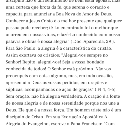
discípulo não é um sentimento de bem estar egoísta, mas
uma certeza que brota da fé, que serena o coração e
capacita para anunciar a Boa Nova do Amor de Deus.
Conhecer a Jesus Cristo é o melhor presente que qualquer
pessoa pode receber; tê-Lo encontrado foi o melhor que
ocorreu em nossas vidas, e fazê-Lo conhecido com nossa
palavra e obras é nossa alegria” ( Doc. Aparecida, 29 ).
Para São Paulo, a alegria é a característica do cristão.
Assim exortava os cristãos: “Alegrai-vos sempre no
Senhor! Repito, alegrai-vos! Seja a vossa bondade
conhecida de todos! O Senhor está próximo. Não vos
preocupeis com coisa alguma, mas, em toda ocasião,
apresentai a Deus os vossos pedidos, em orações e
súplicas, acompanhadas de ação de graças” ( Fl 4, 4-6).
Sem oração, não há alegria verdadeira. A oração é a fonte
de nossa alegria e de nossa serenidade porque nos une a
Deus. Ele que é a nossa força. Um homem triste não é um
discípulo de Cristo. Em sua Exortação Apostólica A
Alegria do Evangelho, escreve o Papa Francisco: “Com