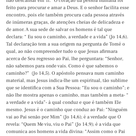
não descansar em Ti. ”O coração da pessoa humana foi
feito para procurar e amar a Deus. E o senhor facilita esse
encontro, pois ele também procura cada pessoa através
de inúmeras graças, de atenções cheias de delicadeza e
de amor. A sua sede de salvar os homens é tal que
declara: “ Eu sou o caminho, a verdade e a vida” (Jo 14,6).
Tal declaração tem a sua origem na pergunta de Tomé o
qual, ao não compreender tudo o que Jesus afirmara
acerca de Seu regresso ao Pai, lhe perguntara: “Senhor,
não sabemos para onde vais. Como é que sabemos o
caminho?” (Jo 14,5). O apóstolo pensava num caminho
material, mas Jesus indica-lhe um espiritual, tão sublime
que se identifica com a Sua Pessoa: “Eu sou o caminho”; e
não lhe mostra apenas o caminho, mas também a meta- “
a verdade e a vida”- à qual conduz e que é também Ele
mesmo. Jesus é o caminho que conduz ao Pai: “Ninguém
vai ao Pai senão por Mim” (Jo 14,6); é a verdade que O
revela: “Quem Me viu, viu o Pai” (Jo 14,9); é a vida que
comunica aos homens a vida divina: “Assim como o Pai