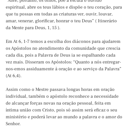
“Abre, portanto, os olhos, põe à escuta o ouvido
espiritual, abre os teus lábios e dispõe o teu coração, para
que tu possas em todas as criaturas ver, ouvir, louvar,
amar, venerar, glorificar, honrar o teu Deus” ( Itinerário
da Mente para Deus, 1, 15 ).
Em At 6, 1-7 temos a escolha dos diáconos para ajudarem
os Apóstolos no atendimento da comunidade que crescia
cada dia, pois a Palavra de Deus ia se espalhando cada
vez mais. Disseram os Apóstolos: “Quanto a nós entregar-
nos-emos assiduamente à oração e ao serviço da Palavra”
(At 6,4).
Assim como o Mestre passava longas horas em oração
individual, também o apóstolo reconhece a necessidade
de alcançar forças novas na oração pessoal, feita em
íntima união com Cristo, pois só assim será eficaz o seu
ministério e poderá levar ao mundo a palavra e o amor do
Senhor.