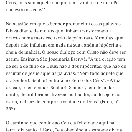
Céus, más sim aquele que pratica a vontade de meu Pai
que está nos céus’”.
Na ocasião em que o Senhor pronunciou essas palavras,
falava diante de muitos que tinham transformado a
oração numa mera recitação de palavras e fórmulas, que
depois não influíam em nada na sua conduta hipócrita e
cheia de malícia. O nosso diálogo com Cristo não deve ser
assim: Ensinava São Josemaria Escrivá: “A tua oração tem
de ser a do filho de Deus; não a dos hipócritas, que hão de
escutar de Jesus aquelas palavras: “Nem todo aquele que
diz Senhor!, Senhor! entrará no Reino dos Céus”. – A tua
oração, o teu clamar; Senhor!, Senhor!, tem de andar
unido, de mil formas diversas no teu dia, ao desejo e ao
esforço eficaz de cumprir a vontade de Deus” (Forja, nº
358).
O caminho que conduz ao Céu e à felicidade aqui na
terra, diz Santo Hilário, “é a obediência à vontade divina,