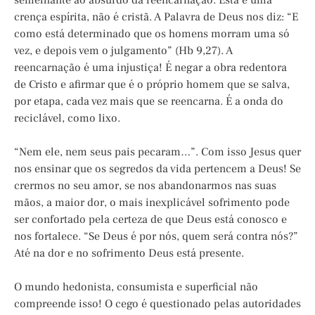
semelhante ao absurdo da reencarnação. Esta é uma
crença espírita, não é cristã. A Palavra de Deus nos diz: “E
como está determinado que os homens morram uma só
vez, e depois vem o julgamento” (Hb 9,27). A
reencarnação é uma injustiça! É negar a obra redentora
de Cristo e afirmar que é o próprio homem que se salva,
por etapa, cada vez mais que se reencarna. É a onda do
reciclável, como lixo.
“Nem ele, nem seus pais pecaram…”. Com isso Jesus quer
nos ensinar que os segredos da vida pertencem a Deus! Se
crermos no seu amor, se nos abandonarmos nas suas
mãos, a maior dor, o mais inexplicável sofrimento pode
ser confortado pela certeza de que Deus está conosco e
nos fortalece. “Se Deus é por nós, quem será contra nós?”
Até na dor e no sofrimento Deus está presente.
O mundo hedonista, consumista e superficial não
compreende isso! O cego é questionado pelas autoridades