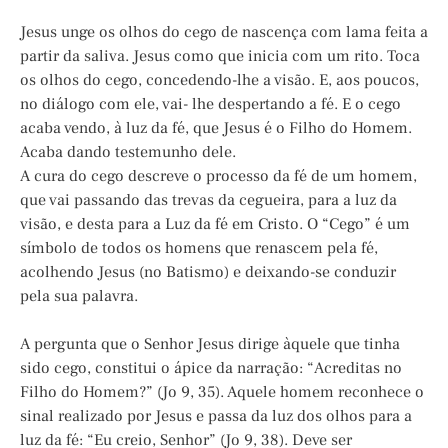
Jesus unge os olhos do cego de nascença com lama feita a
partir da saliva. Jesus como que inicia com um rito. Toca
os olhos do cego, concedendo-lhe a visão. E, aos poucos,
no diálogo com ele, vai- lhe despertando a fé. E o cego
acaba vendo, à luz da fé, que Jesus é o Filho do Homem.
Acaba dando testemunho dele.
A cura do cego descreve o processo da fé de um homem,
que vai passando das trevas da cegueira, para a luz da
visão, e desta para a Luz da fé em Cristo. O “Cego” é um
símbolo de todos os homens que renascem pela fé,
acolhendo Jesus (no Batismo) e deixando-se conduzir
pela sua palavra.
A pergunta que o Senhor Jesus dirige àquele que tinha
sido cego, constitui o ápice da narração: “Acreditas no
Filho do Homem?” (Jo 9, 35). Aquele homem reconhece o
sinal realizado por Jesus e passa da luz dos olhos para a
luz da fé: “Eu creio, Senhor” (Jo 9, 38). Deve ser