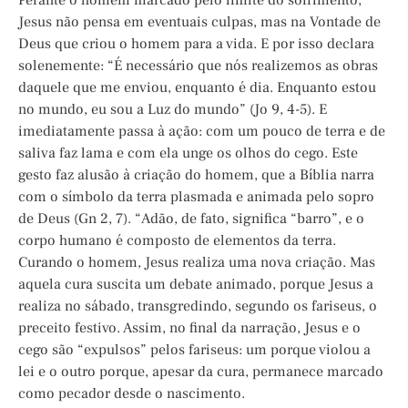
Perante o homem marcado pelo limite do sofrimento,
Jesus não pensa em eventuais culpas, mas na Vontade de
Deus que criou o homem para a vida. E por isso declara
solenemente: “É necessário que nós realizemos as obras
daquele que me enviou, enquanto é dia. Enquanto estou
no mundo, eu sou a Luz do mundo” (Jo 9, 4-5). E
imediatamente passa à ação: com um pouco de terra e de
saliva faz lama e com ela unge os olhos do cego. Este
gesto faz alusão à criação do homem, que a Bíblia narra
com o símbolo da terra plasmada e animada pelo sopro
de Deus (Gn 2, 7). “Adão, de fato, significa “barro”, e o
corpo humano é composto de elementos da terra.
Curando o homem, Jesus realiza uma nova criação. Mas
aquela cura suscita um debate animado, porque Jesus a
realiza no sábado, transgredindo, segundo os fariseus, o
preceito festivo. Assim, no final da narração, Jesus e o
cego são “expulsos” pelos fariseus: um porque violou a
lei e o outro porque, apesar da cura, permanece marcado
como pecador desde o nascimento.