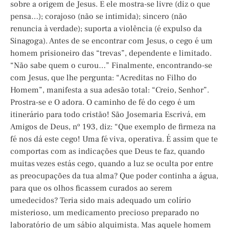
sobre a origem de Jesus. E ele mostra-se livre (diz o que
pensa…); corajoso (não se intimida); sincero (não
renuncia à verdade); suporta a violência (é expulso da
Sinagoga). Antes de se encontrar com Jesus, o cego é um
homem prisioneiro das “trevas”, dependente e limitado.
“Não sabe quem o curou…” Finalmente, encontrando-se
com Jesus, que lhe pergunta: “Acreditas no Filho do
Homem”, manifesta a sua adesão total: “Creio, Senhor”.
Prostra-se e O adora. O caminho de fé do cego é um
itinerário para todo cristão! São Josemaria Escrivá, em
Amigos de Deus, nº 193, diz: “Que exemplo de firmeza na
fé nos dá este cego! Uma fé viva, operativa. É assim que te
comportas com as indicações que Deus te faz, quando
muitas vezes estás cego, quando a luz se oculta por entre
as preocupações da tua alma? Que poder continha a água,
para que os olhos ficassem curados ao serem
umedecidos? Teria sido mais adequado um colírio
misterioso, um medicamento precioso preparado no
laboratório de um sábio alquimista. Mas aquele homem