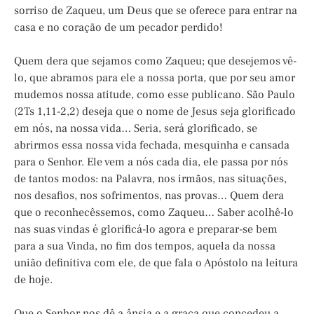
sorriso de Zaqueu, um Deus que se oferece para entrar na
casa e no coração de um pecador perdido!
Quem dera que sejamos como Zaqueu; que desejemos vê-
lo, que abramos para ele a nossa porta, que por seu amor
mudemos nossa atitude, como esse publicano. São Paulo
(2Ts 1,11-2,2) deseja que o nome de Jesus seja glorificado
em nós, na nossa vida… Seria, será glorificado, se
abrirmos essa nossa vida fechada, mesquinha e cansada
para o Senhor. Ele vem a nós cada dia, ele passa por nós
de tantos modos: na Palavra, nos irmãos, nas situações,
nos desafios, nos sofrimentos, nas provas… Quem dera
que o reconhecêssemos, como Zaqueu… Saber acolhê-lo
nas suas vindas é glorificá-lo agora e preparar-se bem
para a sua Vinda, no fim dos tempos, aquela da nossa
união definitiva com ele, de que fala o Apóstolo na leitura
de hoje.
Que o Senhor nos dê a ânsia e a graça que concedeu a