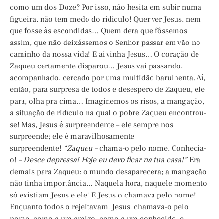
como um dos Doze? Por isso, não hesita em subir numa
figueira, não tem medo do ridículo! Quer ver Jesus, nem
que fosse às escondidas… Quem dera que fôssemos
assim, que não deixássemos o Senhor passar em vão no
caminho da nossa vida! E aí vinha Jesus… O coração de
Zaqueu certamente disparou… Jesus vai passando,
acompanhado, cercado por uma multidão barulhenta. Aí,
então, para surpresa de todos e desespero de Zaqueu, ele
para, olha pra cima… Imaginemos os risos, a mangação,
a situação de ridículo na qual o pobre Zaqueu encontrou-
se! Mas, Jesus é surpreendente – ele sempre nos
surpreende; ele é maravilhosamente
surpreendente!
“Zaqueu –
chama-o pelo nome. Conhecia-
o!
– Desce depressa! Hoje eu devo ficar na tua casa!”
Era
demais para Zaqueu: o mundo desaparecera; a mangação
não tinha importância… Naquela hora, naquele momento
só existiam Jesus e ele! E Jesus o chamava pelo nome!
Enquanto todos o rejeitavam, Jesus, chamava-o pelo
nome, como a um amigo, como a um conhecido, e