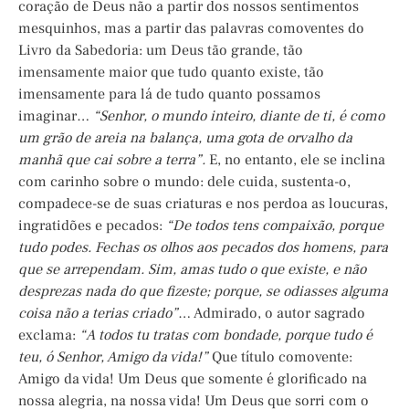
coração de Deus não a partir dos nossos sentimentos
mesquinhos, mas a partir das palavras comoventes do
Livro da Sabedoria: um Deus tão grande, tão
imensamente maior que tudo quanto existe, tão
imensamente para lá de tudo quanto possamos
imaginar…
“Senhor, o mundo inteiro, diante de ti, é como
um grão de areia na balança, uma gota de orvalho da
manhã que cai sobre a terra”.
E, no entanto, ele se inclina
com carinho sobre o mundo: dele cuida, sustenta-o,
compadece-se de suas criaturas e nos perdoa as loucuras,
ingratidões e pecados:
“De todos tens compaixão, porque
tudo podes. Fechas os olhos aos pecados dos homens, para
que se arrependam. Sim, amas tudo o que existe, e não
desprezas nada do que fizeste; porque, se odiasses alguma
coisa não a terias criado”
… Admirado, o autor sagrado
exclama:
“A todos tu tratas com bondade, porque tudo é
teu, ó Senhor, Amigo da vida!”
Que título comovente:
Amigo da vida! Um Deus que somente é glorificado na
nossa alegria, na nossa vida! Um Deus que sorri com o