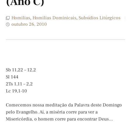
(Ano C)
Homilias
,
Homilias Dominicais
,
Subsídios Litúrgicos
outubro 26, 2010
Sb 11,22 – 12,2
Sl 144
2Ts 1,11 – 2,2
Lc 19,1-10
Comecemos nossa meditação da Palavra deste Domingo
pelo Evangelho. Aí, a miséria corre para ver a
Misericórdia, o homem corre para encontrar Deus…