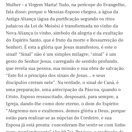
Mulher – a Virgem Maria! Tudo, na perícope do Evangelho,
fala disso: porque o Messias-Esposo chegou, a água da
Antiga Aliança (água da purificação segundo os ritos
judaicos da Lei de Moisés) é transformada no vinho da
Nova Aliança (o vinho, símbolo da alegria e da exultação
do Espírito Santo, que é fruto da morte e Ressurreição do
Senhor). É esta a glória que Jesus manifestou, é este o
sinal! “Sinal” não é um simples milagre; “sinal” é um
gesto do Senhor Jesus, carregado de sentido profundo,
que revela sua pessoa, sua missão e sua obra de salvação.
“Este foi o princípio dos sinais de Jesus… e seus
discípulos creram nele”. Na verdade, o sinal de Caná, é
uma preparação, uma antecipação da Páscoa, quando o
Cristo, Esposo ressuscitado, desposará, para sempre, a
Igreja, dando-lhe como dote eterno, o dom do Espírito:
“Alegremo-nos e exultemos, demos glória a Deus, porque
estão para realizar-se as núpcias do Cordeiro, e sua
Esposa já está pronta: concederam-lhe vestir-se com linho