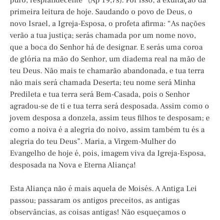
puro, resplandecente” (Ap 19,7s). Por isso, a exultação da
primeira leitura de hoje. Saudando o povo de Deus, o
novo Israel, a Igreja-Esposa, o profeta afirma: “As nações
verão a tua justiça; serás chamada por um nome novo,
que a boca do Senhor há de designar. E serás uma coroa
de glória na mão do Senhor, um diadema real na mão de
teu Deus. Não mais te chamarão abandonada, e tua terra
não mais será chamada Deserta; teu nome será Minha
Predileta e tua terra será Bem-Casada, pois o Senhor
agradou-se de ti e tua terra será desposada. Assim como o
jovem desposa a donzela, assim teus filhos te desposam; e
como a noiva é a alegria do noivo, assim também tu és a
alegria do teu Deus”. Maria, a Virgem-Mulher do
Evangelho de hoje é, pois, imagem viva da Igreja-Esposa,
desposada na Nova e Eterna Aliança!
Esta Aliança não é mais aquela de Moisés. A Antiga Lei
passou; passaram os antigos preceitos, as antigas
observâncias, as coisas antigas! Não esqueçamos o