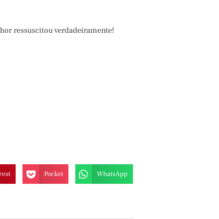
hor ressuscitou verdadeiramente!
rest
Pocket
WhatsApp