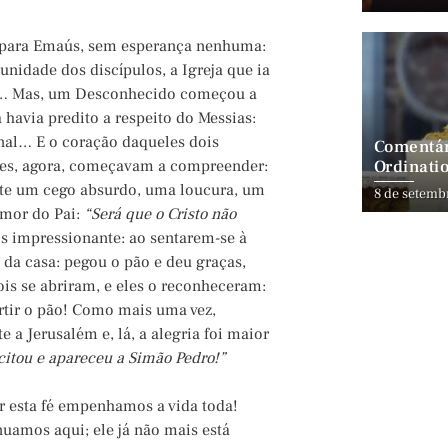
o para Emaús, sem esperança nenhuma:
idade dos discípulos, a Igreja que ia
ora… Mas, um Desconhecido começou a
 havia predito a respeito do Messias:
final… E o coração daqueles dois
Comentár
Ordinatio
Eles, agora, começavam a compreender:
nte um cego absurdo, uma loucura, um
8 de setemb
amor do Pai:
“Será que o Cristo não
s impressionante: ao sentarem-se à
da casa: pegou o pão e deu graças,
ois se abriram, e eles o reconheceram:
artir o pão! Como mais uma vez,
 a Jerusalém e, lá, a alegria foi maior
citou e apareceu a Simão Pedro!”
or esta fé empenhamos a vida toda!
nuamos aqui; ele já não mais está