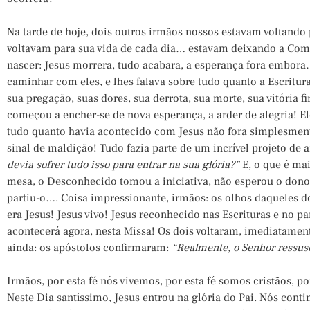
Na tarde de hoje, dois outros irmãos nossos estavam voltand
voltavam para sua vida de cada dia… estavam deixando a Comun
nascer: Jesus morrera, tudo acabara, a esperança fora emb
caminhar com eles, e lhes falava sobre tudo quanto a Escritura
sua pregação, suas dores, sua derrota, sua morte, sua vitória 
começou a encher-se de nova esperança, a arder de alegria! 
tudo quanto havia acontecido com Jesus não fora simplesme
sinal de maldição! Tudo fazia parte de um incrível projeto de 
devia sofrer tudo isso para entrar na sua glória?”
E, o que é mai
mesa, o Desconhecido tomou a iniciativa, não esperou o dono 
partiu-o…. Coisa impressionante, irmãos: os olhos daqueles d
era Jesus! Jesus vivo! Jesus reconhecido nas Escrituras e no p
acontecerá agora, nesta Missa! Os dois voltaram, imediatamente
ainda: os apóstolos confirmaram:
“Realmente, o Senhor ressus
Irmãos, por esta fé nós vivemos, por esta fé somos cristãos, p
Neste Dia santíssimo, Jesus entrou na glória do Pai. Nós conti