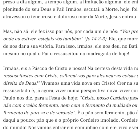
preso a dia algum, a tempo algum, a limitação alguma: ele en
plenitude do seu Deus e Pai! Irmãos, escutai: a Morte, hoje, fo
atravessou o tenebroso e doloroso mar da Morte, Jesus entrou 
Mas, não só: ele fez isso por nós, por cada um de nós:
“Vou pre
onde eu estiver, estejais vós também” (Jo 14,2-3)
. Ele, que mor
de nos dar a sua vitória. Para isso, irmãos, ele nos deu, no Bat
mesmo no qual o Pai o ressuscitou na madrugada de hoje!
Irmãos, eis a Páscoa de Cristo e nossa! Na certeza desta vida
ressuscitastes com Cristo, esforçai-vos para alcançar as coisas d
direita de Deus!”
Vivamos uma vida nova em Cristo! Crer na sua
ressuscitado é, já agora, viver numa perspectiva nova, viver co
Paulo nos diz, para a Festa de hoje:
“Cristo, nosso Cordeiro pas
não com o velho fermento, nem com o fermento da maldade ou
fermento de pureza e de verdade”
. É o pão sem fermento, pão
daqui a pouco; pão que é o próprio Cordeiro imolado, Cordeir
do mundo! Nós vamos entrar em comunhão com ele, vivo e ve