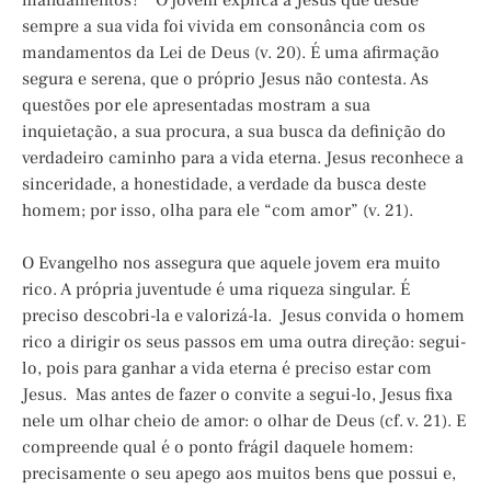
mandamentos?” O jovem explica a Jesus que desde
sempre a sua vida foi vivida em consonância com os
mandamentos da Lei de Deus (v. 20). É uma afirmação
segura e serena, que o próprio Jesus não contesta. As
questões por ele apresentadas mostram a sua
inquietação, a sua procura, a sua busca da definição do
verdadeiro caminho para a vida eterna. Jesus reconhece a
sinceridade, a honestidade, a verdade da busca deste
homem; por isso, olha para ele “com amor” (v. 21).
O Evangelho nos assegura que aquele jovem era muito
rico. A própria juventude é uma riqueza singular. É
preciso descobri-la e valorizá-la. Jesus convida o homem
rico a dirigir os seus passos em uma outra direção: segui-
lo, pois para ganhar a vida eterna é preciso estar com
Jesus. Mas antes de fazer o convite a segui-lo, Jesus fixa
nele um olhar cheio de amor: o olhar de Deus (cf. v. 21). E
compreende qual é o ponto frágil daquele homem:
precisamente o seu apego aos muitos bens que possui e,