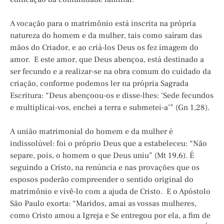
A vocação para o matrimônio está inscrita na própria
natureza do homem e da mulher, tais como saíram das
mãos do Criador, e ao criá-los Deus os fez imagem do
amor. E este amor, que Deus abençoa, está destinado a
ser fecundo e a realizar-se na obra comum do cuidado da
criação, conforme podemos ler na própria Sagrada
Escritura: “Deus abençoou-os e disse-lhes: ‘Sede fecundos
e multiplicai-vos, enchei a terra e submetei-a’” (Gn 1,28).
A união matrimonial do homem e da mulher é
indissolúvel: foi o próprio Deus que a estabeleceu: “Não
separe, pois, o homem o que Deus uniu” (Mt 19,6). É
seguindo a Cristo, na renúncia e nas provações que os
esposos poderão compreender o sentido original do
matrimônio e vivê-lo com a ajuda de Cristo. E o Apóstolo
São Paulo exorta: “Maridos, amai as vossas mulheres,
como Cristo amou a Igreja e Se entregou por ela, a fim de