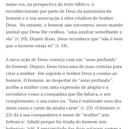
nome era, na perspectiva do texto bíblico, o
reconhecimento por parte de Deus da autonomia do
homem e a sua associação à obra criadora do Senhor
Deus. No entanto, o homem não encontrou, nesse mundo
animal que Deus lhe confiou, “uma auxiliar semelhante a
ele” (v. 20), Diante disso, Deus reconhece que “não é bom
que o homem esteja só” (v. 18).
A nova ação de Deus começa com um “sono profundo”
do homem. Depois, Deus tirou uma de suas costelas para
criar a mulher. Em seguida o Senhor Deus a conduz ao
homem. O homem, ao despertar do “sono profundo”,
acolhe a mulher com uma expressão de alegria e a
reconhece como a companhia que lhe faltava, o seu
complemento, o seu outro eu: “Esta é realmente osso dos
meus ossos e carne da minha carne” (v. 23). O homem (v.
23) dá à sua companheira o nome de “mulher” (em
hebraico:
‘ishah
) porque foi tirada do homem (em
hebraico:
‘ish
). A proximidade das duas palavras sugere a