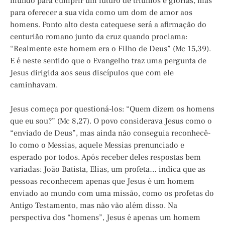
mundo para cumprir um futuro de triunfos e glórias, mas
para oferecer a sua vida como um dom de amor aos
homens. Ponto alto desta catequese será a afirmação do
centurião romano junto da cruz quando proclama:
“Realmente este homem era o Filho de Deus” (Mc 15,39).
E é neste sentido que o Evangelho traz uma pergunta de
Jesus dirigida aos seus discípulos que com ele
caminhavam.
Jesus começa por questioná-los: “Quem dizem os homens
que eu sou?” (Mc 8,27). O povo considerava Jesus como o
“enviado de Deus”, mas ainda não conseguia reconhecê-
lo como o Messias, aquele Messias prenunciado e
esperado por todos. Após receber deles respostas bem
variadas: João Batista, Elias, um profeta… indica que as
pessoas reconhecem apenas que Jesus é um homem
enviado ao mundo com uma missão, como os profetas do
Antigo Testamento, mas não vão além disso. Na
perspectiva dos “homens”, Jesus é apenas um homem