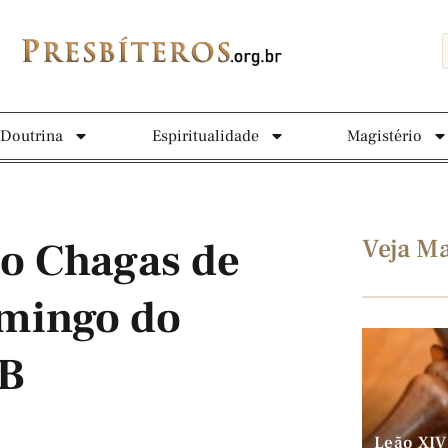
Doutrina
Espiritualidade
Magistério
Veja Ma
o Chagas de
omingo do
 B
Leão XIV