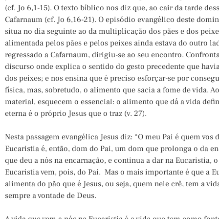
(cf. Jo 6,1-15). O texto bíblico nos diz que, ao cair da tarde des
Cafarnaum (cf. Jo 6,16-21). O episódio evangélico deste dom
situa no dia seguinte ao da multiplicação dos pães e dos peixe
alimentada pelos pães e pelos peixes ainda estava do outro lad
regressado a Cafarnaum, dirigiu-se ao seu encontro. Confront
discurso onde explica o sentido do gesto precedente que havia
dos peixes; e nos ensina que é preciso esforçar-se por conseg
física, mas, sobretudo, o alimento que sacia a fome de vida. 
material, esquecem o essencial: o alimento que dá a vida defin
eterna é o próprio Jesus que o traz (v. 27).
Nesta passagem evangélica Jesus diz: “O meu Pai é quem vos dá
Eucaristia é, então, dom do Pai, um dom que prolonga o da 
que deu a nós na encarnação, e continua a dar na Eucaristia, o 
Eucaristia vem, pois, do Pai. Mas o mais importante é que a E
alimenta do pão que é Jesus, ou seja, quem nele crê, tem a vid
sempre a vontade de Deus.