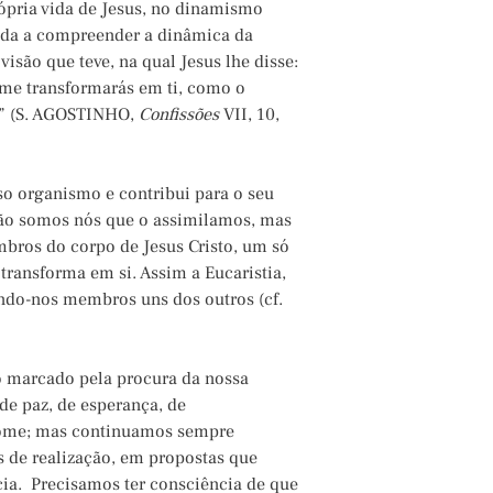
pria vida de Jesus, no dinamismo
juda a compreender a dinâmica da
isão que teve, na qual Jesus lhe disse:
o me transformarás em ti, como o
m” (S. AGOSTINHO,
Confissões
VII, 10,
so organismo e contribui para o seu
 não somos nós que o assimilamos, mas
mbros do corpo de Jesus Cristo, um só
transforma em si. Assim a Eucaristia,
ando-nos membros uns dos outros (cf.
 marcado pela procura da nossa
de paz, de esperança, de
 fome; mas continuamos sempre
as de realização, em propostas que
ia. Precisamos ter consciência de que