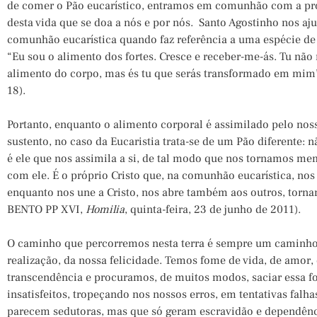
de comer o Pão eucarístico, entramos em comunhão com a pró
desta vida que se doa a nós e por nós. Santo Agostinho nos a
comunhão eucarística quando faz referência a uma espécie de v
“Eu sou o alimento dos fortes. Cresce e receber-me-ás. Tu nã
alimento do corpo, mas és tu que serás transformado em mi
18).
Portanto, enquanto o alimento corporal é assimilado pelo nos
sustento, no caso da Eucaristia trata-se de um Pão diferente:
é ele que nos assimila a si, de tal modo que nos tornamos me
com ele. É o próprio Cristo que, na comunhão eucarística, nos 
enquanto nos une a Cristo, nos abre também aos outros, torn
BENTO PP XVI,
Homilia
, quinta-feira, 23 de junho de 2011).
O caminho que percorremos nesta terra é sempre um caminho
realização, da nossa felicidade. Temos fome de vida, de amor, 
transcendência e procuramos, de muitos modos, saciar essa
insatisfeitos, tropeçando nos nossos erros, em tentativas falh
parecem sedutoras, mas que só geram escravidão e dependênc