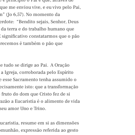
 e princípio o Pai e que, através de
ue me enviou vive, e eu vivo pelo Pai,
m” (Jo 6,57). No momento da
erdote: “Bendito sejais, Senhor, Deus
 da terra e do trabalho humano que
É significativo constatarmos que o pão
ferecemos é também o pão que
ue tudo se dirige ao Pai. A Oração
a Igreja, corroborada pelo Espírito
que esse Sacramento tenha assumido o
recisamente isto: que a transformação
fruto do dom que Cristo fez de si
zão a Eucaristia é o alimento de vida
 seu amor Uno e Trino.
caristia, resume em si as dimensões
omunhão, expressão referida ao gesto