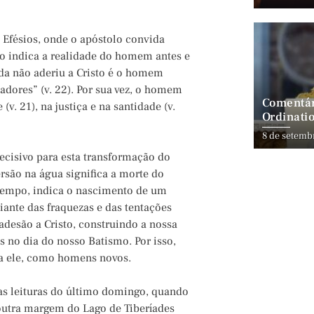
 Efésios, onde o apóstolo convida
lo indica a realidade do homem antes e
da não aderiu a Cristo é o homem
adores” (v. 22). Por sua vez, o homem
Comentár
v. 21), na justiça e na santidade (v.
Ordinatio
8 de setemb
ecisivo para esta transformação do
são na água significa a morte do
tempo, indica o nascimento de um
iante das fraquezas e das tentações
desão a Cristo, construindo a nossa
no dia do nosso Batismo. Por isso,
a ele, como homens novos.
 as leituras do último domingo, quando
 outra margem do Lago de Tiberíades