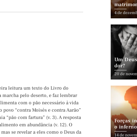
matrimo
4 de dezem
Um Deus 
dor?
20 de nove
ira leitura um texto do Livro do
 marcha pelo deserto, e faz lembrar
limenta com o pão necessário à vida
povo “contra Moisés e contra Aarão”
a “pão com fartura” (v. 3). A resposta
Forças in
 alimento em abundância (v. 12). O
o inferno
, mas se revelar a eles como o Deus da
14 de novem