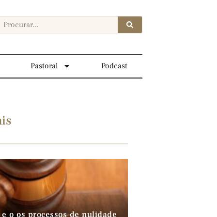
Pastoral
Podcast
is
 e o os processos de nulidade