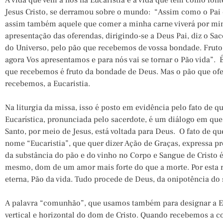
A vida que vem a nós na Eucaristia é a vida que tem como fonte
Jesus Cristo, se derramou sobre o mundo: “Assim como o Pai q
assim também aquele que comer a minha carne viverá por mi
apresentação das oferendas, dirigindo-se a Deus Pai, diz o Sac
do Universo, pelo pão que recebemos de vossa bondade. Fruto
agora Vos apresentamos e para nós vai se tornar o Pão vida”. 
que recebemos é fruto da bondade de Deus. Mas o pão que o
recebemos, a Eucaristia.
Na liturgia da missa, isso é posto em evidência pelo fato de q
Eucarística, pronunciada pelo sacerdote, é um diálogo em que 
Santo, por meio de Jesus, está voltada para Deus. O fato de 
nome “Eucaristia”, que quer dizer Ação de Graças, expressa p
da substância do pão e do vinho no Corpo e Sangue de Cristo é 
mesmo, dom de um amor mais forte do que a morte. Por esta ra
eterna, Pão da vida. Tudo procede de Deus, da onipotência do
A palavra “comunhão”, que usamos também para designar a Eu
vertical e horizontal do dom de Cristo. Quando recebemos a c