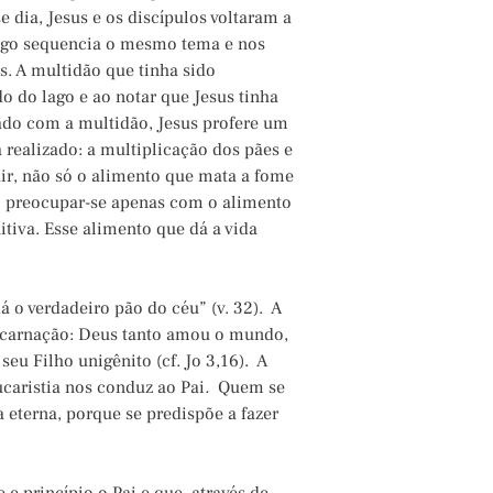
se dia, Jesus e os discípulos voltaram a
ingo sequencia o mesmo tema e nos
s. A multidão que tinha sido
o do lago e ao notar que Jesus tinha
ado com a multidão, Jesus profere um
 realizado: a multiplicação dos pães e
uir, não só o alimento que mata a fome
Ao preocupar-se apenas com o alimento
itiva. Esse alimento que dá a vida
 o verdadeiro pão do céu” (v. 32). A
encarnação: Deus tanto amou o mundo,
seu Filho unigênito (cf. Jo 3,16). A
ucaristia nos conduz ao Pai
.
Quem se
a eterna, porque se predispõe a fazer