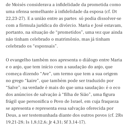
de Moisés considerava a infidelidade da prometida como
uma ofensa semelhante à infidelidade da esposa (cf. Dt
22,23-27). E a união entre as partes só podia dissolver-se
com a fórmula jurídica do divórcio. Maria e José estavam,
portanto, na situação de “prometidos”, uma vez que ainda
não tinham celebrado o matrimônio, mas já tinham
celebrado os “esponsais”.
O evangelho também nos apresenta o diálogo entre Maria
e o anjo, que tem início com a saudação do anjo, que
começa dizendo “Ave”, um termo que tem a sua origem
no grego “kaire”, que também pode ser traduzido por
“Salve”; na verdade é mais do que uma saudação: é o eco
dos anúncios de salvação à “filha de Sião”, uma figura
frágil que personifica o Povo de Israel, em cuja fraqueza
se apresenta e representa essa salvação oferecida por
Deus, a ser testemunhada diante dos outros povos (cf. 2Rs
19,21-28; Is 1,8;12,6; Jr 4,31; Sf 3,14-17).