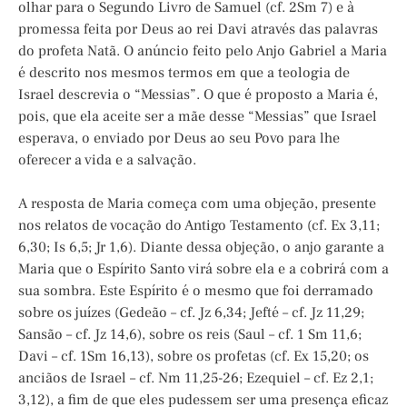
olhar para o Segundo Livro de Samuel (cf. 2Sm 7) e à
promessa feita por Deus ao rei Davi através das palavras
do profeta Natã. O anúncio feito pelo Anjo Gabriel a Maria
é descrito nos mesmos termos em que a teologia de
Israel descrevia o “Messias”. O que é proposto a Maria é,
pois, que ela aceite ser a mãe desse “Messias” que Israel
esperava, o enviado por Deus ao seu Povo para lhe
oferecer a vida e a salvação.
A resposta de Maria começa com uma objeção, presente
nos relatos de vocação do Antigo Testamento (cf. Ex 3,11;
6,30; Is 6,5; Jr 1,6). Diante dessa objeção, o anjo garante a
Maria que o Espírito Santo virá sobre ela e a cobrirá com a
sua sombra. Este Espírito é o mesmo que foi derramado
sobre os juízes (Gedeão – cf. Jz 6,34; Jefté – cf. Jz 11,29;
Sansão – cf. Jz 14,6), sobre os reis (Saul – cf. 1 Sm 11,6;
Davi – cf. 1Sm 16,13), sobre os profetas (cf. Ex 15,20; os
anciãos de Israel – cf. Nm 11,25-26; Ezequiel – cf. Ez 2,1;
3,12), a fim de que eles pudessem ser uma presença eficaz