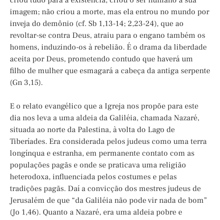
criou tudo para a existência, criou o ser humano à sua
imagem; não criou a morte, mas ela entrou no mundo por
inveja do demônio (cf. Sb 1,13-14; 2,23-24), que ao
revoltar-se contra Deus, atraiu para o engano também os
homens, induzindo-os à rebelião. É o drama da liberdade
aceita por Deus, prometendo contudo que haverá um
filho de mulher que esmagará a cabeça da antiga serpente
(Gn 3,15).
E o relato evangélico que a Igreja nos propõe para este
dia nos leva a uma aldeia da Galiléia, chamada Nazaré,
situada ao norte da Palestina, à volta do Lago de
Tiberíades. Era considerada pelos judeus como uma terra
longínqua e estranha, em permanente contato com as
populações pagãs e onde se praticava uma religião
heterodoxa, influenciada pelos costumes e pelas
tradições pagãs. Daí a convicção dos mestres judeus de
Jerusalém de que “da Galiléia não pode vir nada de bom”
(Jo 1,46). Quanto a Nazaré, era uma aldeia pobre e