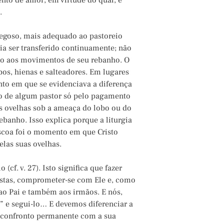
nto de amor, em virtude do qual, é
.
regoso, mais adequado ao pastoreio
ria ser transferido continuamente; não
ento aos movimentos de seu rebanho. O
bos, hienas e salteadores. Em lugares
to em que se evidenciava a diferença
iço de algum pastor só pelo pagamento
as ovelhas sob a ameaça do lobo ou do
rebanho. Isso explica porque a liturgia
scoa foi o momento em que Cristo
elas suas ovelhas.
(cf. v. 27). Isto significa que fazer
postas, comprometer-se com Ele e, como
ao Pai e também aos irmãos. E nós,
” e segui-lo… E devemos diferenciar a
um confronto permanente com a sua