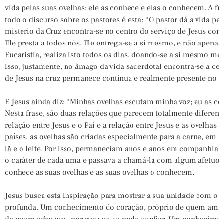
vida pelas suas ovelhas; ele as conhece e elas o conhecem. A 
todo o discurso sobre os pastores é esta: “O pastor dá a vida pe
mistério da Cruz encontra-se no centro do serviço de Jesus co
Ele presta a todos nós. Ele entrega-se a si mesmo, e não ape
Eucaristia, realiza isto todos os dias, doando-se a si mesmo 
isso, justamente, no âmago da vida sacerdotal encontra-se a ce
de Jesus na cruz permanece contínua e realmente presente no
E Jesus ainda diz: “Minhas ovelhas escutam minha voz; eu as c
Nesta frase, são duas relações que parecem totalmente diferen
relação entre Jesus e o Pai e a relação entre Jesus e as ovelha
países, as ovelhas são criadas especialmente para a carne, em 
lã e o leite. Por isso, permaneciam anos e anos em companhia
o caráter de cada uma e passava a chamá-la com algum afetuos
conhece as suas ovelhas e as suas ovelhas o conhecem.
Jesus busca esta inspiração para mostrar a sua unidade com o
profunda. Um conhecimento do coração, próprio de quem ama