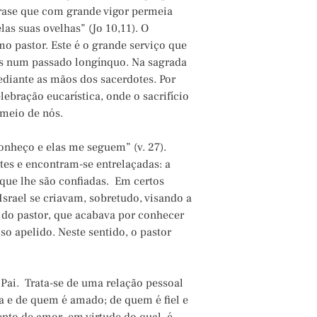
frase que com grande vigor permeia
las suas ovelhas” (Jo 10,11). O
mo pastor. Este é o grande serviço que
nas num passado longínquo. Na sagrada
mediante as mãos dos sacerdotes. Por
lebração eucarística, onde o sacrifício
 meio de nós.
onheço e elas me seguem” (v. 27).
tes e encontram-se entrelaçadas: a
s que lhe são confiadas. Em certos
Israel se criavam, sobretudo, visando a
 do pastor, que acabava por conhecer
o apelido. Neste sentido, o pastor
 Pai. Trata-se de uma relação pessoal
 e de quem é amado; de quem é fiel e