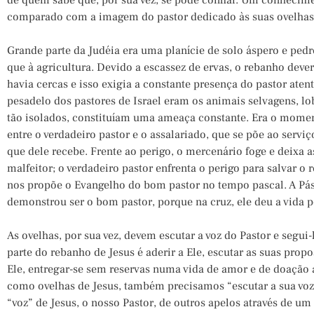
de quem sabe que, por sua vez, se pode confiar. Um conhecime
comparado com a imagem do pastor dedicado às suas ovelhas
Grande parte da Judéia era uma planície de solo áspero e ped
que à agricultura. Devido a escassez de ervas, o rebanho deve
havia cercas e isso exigia a constante presença do pastor at
pesadelo dos pastores de Israel eram os animais selvagens, lo
tão isolados, constituíam uma ameaça constante. Era o momen
entre o verdadeiro pastor e o assalariado, que se põe ao serv
que dele recebe. Frente ao perigo, o mercenário foge e deixa 
malfeitor; o verdadeiro pastor enfrenta o perigo para salvar o 
nos propõe o Evangelho do bom pastor no tempo pascal. A Pá
demonstrou ser o bom pastor, porque na cruz, ele deu a vida p
As ovelhas, por sua vez, devem escutar a voz do Pastor e segui-lo 
parte do rebanho de Jesus é aderir a Ele, escutar as suas pro
Ele, entregar-se sem reservas numa vida de amor e de doação 
como ovelhas de Jesus, também precisamos “escutar a sua voz
“voz” de Jesus, o nosso Pastor, de outros apelos através de 