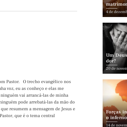
matrimo
4 de dezem
Um Deus 
dor?
20 de nove
om Pastor. O trecho evangélico nos
nha voz, eu as conheço e elas me
E ninguém vai arrancá-las de minha
e ninguém pode arrebatá-las da mão do
los que resumem a mensagem de Jesus e
Forças in
Pastor, que é o tema central
o inferno
14 de novem