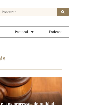
Pastoral
Podcast
is
 e o os processos de nulidade