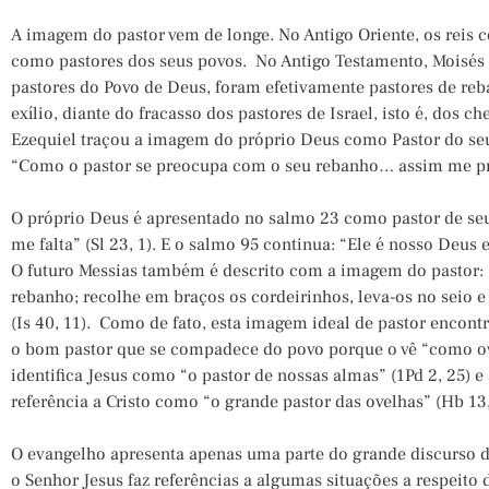
A imagem do pastor vem de longe. No Antigo Oriente, os reis
como pastores dos seus povos. No Antigo Testamento, Moisés e
pastores do Povo de Deus, foram efetivamente pastores de reb
exílio, diante do fracasso dos pastores de Israel, isto é, dos che
Ezequiel traçou a imagem do próprio Deus como Pastor do seu 
“Como o pastor se preocupa com o seu rebanho… assim me pr
O próprio Deus é apresentado no salmo 23 como pastor de seu
me falta” (Sl 23, 1). E o salmo 95 continua: “Ele é nosso Deus e
O futuro Messias também é descrito com a imagem do pastor: 
rebanho; recolhe em braços os cordeirinhos, leva-os no seio 
(Is 40, 11). Como de fato, esta imagem ideal de pastor encontr
o bom pastor que se compadece do povo porque o vê “como ove
identifica Jesus como “o pastor de nossas almas” (1Pd 2, 25) e
referência a Cristo como “o grande pastor das ovelhas” (Hb 13,
O evangelho apresenta apenas uma parte do grande discurso de 
o Senhor Jesus faz referências a algumas situações a respeito d