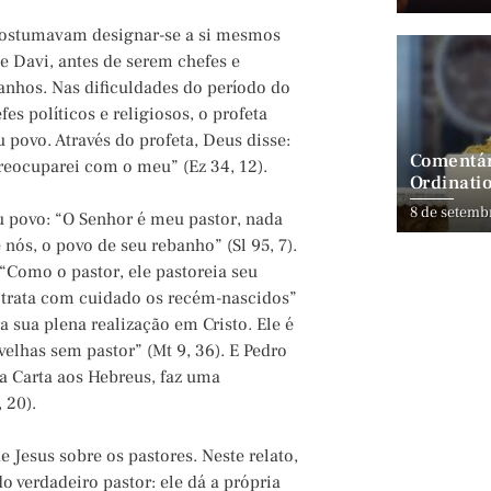
 costumavam designar-se a si mesmos
 Davi, antes de serem chefes e
anhos. Nas dificuldades do período do
fes políticos e religiosos, o profeta
povo. Através do profeta, Deus disse:
Comentár
eocuparei com o meu” (Ez 34, 12).
Ordinatio
8 de setemb
 povo: “O Senhor é meu pastor, nada
 nós, o povo de seu rebanho” (Sl 95, 7).
“Como o pastor, ele pastoreia seu
e trata com cuidado os recém-nascidos”
a sua plena realização em Cristo. Ele é
lhas sem pastor” (Mt 9, 36). E Pedro
 a Carta aos Hebreus, faz uma
 20).
Jesus sobre os pastores. Neste relato,
o verdadeiro pastor: ele dá a própria