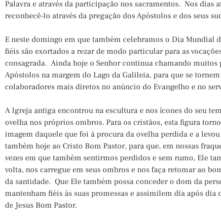
Palavra e através da participação nos sacramentos. Nos dias 
reconhecê-lo através da pregação dos Apóstolos e dos seus su
E neste domingo em que também celebramos o Dia Mundial de
fiéis são exortados a rezar de modo particular para as vocaçõ
consagrada. Ainda hoje o Senhor continua chamando muitos 
Apóstolos na margem do Lago da Galileia, para que se tornem 
colaboradores mais diretos no anúncio do Evangelho e no ser
A Igreja antiga encontrou na escultura e nos ícones do seu te
ovelha nos próprios ombros. Para os cristãos, esta figura torn
imagem daquele que foi à procura da ovelha perdida e a levou 
também hoje ao Cristo Bom Pastor, para que, em nossas fraqu
vezes em que também sentirmos perdidos e sem rumo, Ele t
volta, nos carregue em seus ombros e nos faça retomar ao bo
da santidade. Que Ele também possa conceder o dom da perse
mantenham fiéis às suas promessas e assimilem dia após dia 
de Jesus Bom Pastor.