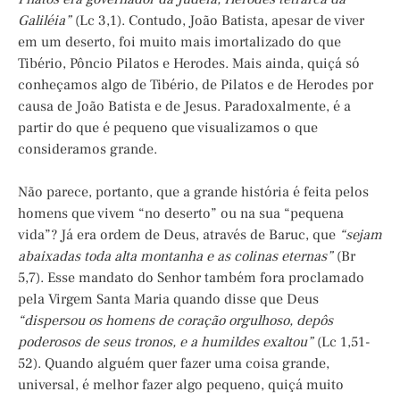
Galiléia”
(Lc 3,1). Contudo, João Batista, apesar de viver
em um deserto, foi muito mais imortalizado do que
Tibério, Pôncio Pilatos e Herodes. Mais ainda, quiçá só
conheçamos algo de Tibério, de Pilatos e de Herodes por
causa de João Batista e de Jesus. Paradoxalmente, é a
partir do que é pequeno que visualizamos o que
consideramos grande.
Não parece, portanto, que a grande história é feita pelos
homens que vivem “no deserto” ou na sua “pequena
vida”? Já era ordem de Deus, através de Baruc, que
“sejam
abaixadas toda alta montanha e as colinas eternas”
(Br
5,7). Esse mandato do Senhor também fora proclamado
pela Virgem Santa Maria quando disse que Deus
“dispersou os homens de coração orgulhoso, depôs
poderosos de seus tronos, e a humildes exaltou”
(Lc 1,51-
52). Quando alguém quer fazer uma coisa grande,
universal, é melhor fazer algo pequeno, quiçá muito