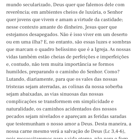
mundo secularizado, Deus quer que falemos dele com
reverência; em ambientes cheios de luxúria, o Senhor
quer jovens que vivem e amam a virtude da castidade;
nesse contexto amante do dinheiro, Jesus quer que
estejamos desapegados. Não é isso viver em um deserto
ou em uma ilha? E, no entanto, são essas luzes e sombras
que marcam o quadro belíssimo que é a Igreja. As nossas
vidas também estão cheias de perfeições e imperfeições
e, contudo, não tem muita importância se formos
humildes, preparando o caminho do Senhor. Como?
Lutando, diariamente, para que os vales das nossas
tristezas sejam aterradas, as colinas da nossa soberba
sejam abaixadas, as vias sinuosas das nossas
complicações se transformem em simplicidade e
naturalidade, os caminhos acidentados dos nossos
pecados sejam nivelados e apareçam as feridas saradas
que testemunham o nosso amor a Deus. Desta maneira, a
nossa carne mesmo verá a salvação de Deus (Lc 3,4-6),
pois ressuscitaremos para a vida eterna, não para o fogo