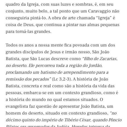
quadro da Igreja, com suas luzes e sombras, é, em seu
conjunto, muito belo, a tal ponto que um Caravaggio não
conseguiria pintá-lo. A obra de arte chamada “Igreja” é
coisa de Deus, que continua a pintar nas almas pequenas
para torná-las grandes.
Todos os anos a nossa mente fica povoada com um dos
grandes discípulos de Jesus e irmão nosso, São João
Batista, que São Lucas descreve como
“filho de Zacarias,
no deserto. Ele percorreu toda a região do Jordão,
proclamando um batismo de arrependimento para a
remissão dos pecados”
(Lc 3,2-3). A história de João
Batista, concreta e real como são a história da vida das
pessoas, embarca-se em um contexto grandioso, como é
a história do mundo no qual estamos situados. O
evangelista faz questão de apresentar João Batista, um
homem do deserto, situado em contexto grandioso,
“no
décimo quinto do império de Tibério César, quando Pôncio
Pilatos era governador da Judéia, Herodes tetrarca da