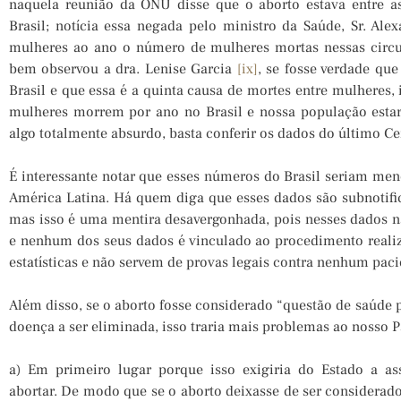
naquela reunião da ONU disse que o aborto estava entre a
Brasil; notícia essa negada pelo ministro da Saúde, Sr. Al
mulheres ao ano o número de mulheres mortas nessas circ
bem observou a dra. Lenise Garcia
[ix]
, se fosse verdade q
Brasil e que essa é a quinta causa de mortes entre mulheres, 
mulheres morrem por ano no Brasil e nossa população estar
algo totalmente absurdo, basta conferir os dados do último Ce
É interessante notar que esses números do Brasil seriam m
América Latina. Há quem diga que esses dados são subnotific
mas isso é uma mentira desavergonhada, pois nesses dados não
e nenhum dos seus dados é vinculado ao procedimento reali
estatísticas e não servem de provas legais contra nenhum paci
Além disso, se o aborto fosse considerado “questão de saúde 
doença a ser eliminada, isso traria mais problemas ao nosso 
a) Em primeiro lugar porque isso exigiria do Estado a as
abortar. De modo que se o aborto deixasse de ser considerado