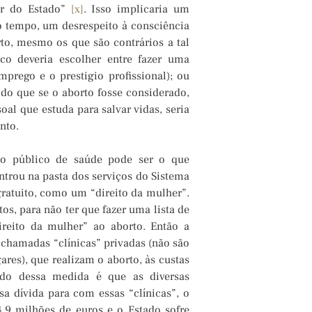
er do Estado”
[x]
. Isso implicaria um
 tempo, um desrespeito à consciência
to, mesmo os que são contrários a tal
co deveria escolher entre fazer uma
mprego e o prestigio profissional); ou
do que se o aborto fosse considerado,
oal que estuda para salvar vidas, seria
nto.
ço público de saúde pode ser o que
trou na pasta dos serviços do Sistema
 gratuito, como um “direito da mulher”.
os, para não ter que fazer uma lista de
ireito da mulher” ao aborto. Então a
chamadas “clínicas” privadas (não são
res), que realizam o aborto, às custas
tado dessa medida é que as diversas
dívida para com essas “clínicas”, o
4,9 milhões de euros e o Estado sofre