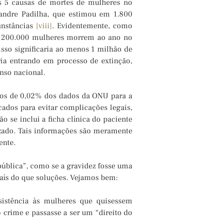
s 5 causas de mortes de mulheres no
exandre Padilha, que estimou em 1.800
unstâncias
[viii]
. Evidentemente, como
ue 200.000 mulheres morrem ao ano no
isso significaria ao menos 1 milhão de
ia entrando em processo de extinção,
nso nacional.
enos de 0,02% dos dados da ONU para a
ados para evitar complicações legais,
 se inclui a ficha clínica do paciente
zado. Tais informações são meramente
ente.
pública”, como se a gravidez fosse uma
País do que soluções. Vejamos bem:
sistência às mulheres que quisessem
 crime e passasse a ser um “direito do