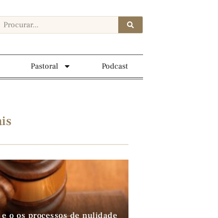
Pastoral
Podcast
is
 e o os processos de nulidade