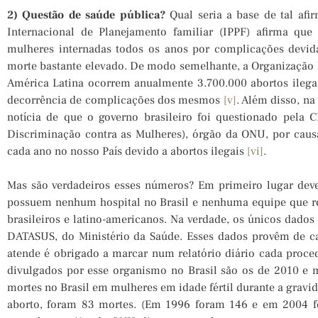
2)
Questão de saúde pública?
Qual seria a base de tal afi
Internacional de Planejamento familiar (IPPF) afirma que
mulheres internadas todos os anos por complicações devi
morte bastante elevado. De modo semelhante, a Organização
América Latina ocorrem anualmente 3.700.000 abortos ileg
decorrência de complicações dos mesmos
[v]
. Além disso, na
notícia de que o governo brasileiro foi questionado pela
Discriminação contra as Mulheres), órgão da ONU, por cau
cada ano no nosso País devido a abortos ilegais
[vi]
.
Mas são verdadeiros esses números? Em primeiro lugar deve
possuem nenhum hospital no Brasil e nenhuma equipe que rec
brasileiros e latino-americanos. Na verdade, os únicos dados
DATASUS, do Ministério da Saúde. Esses dados provêm de ca
atende é obrigado a marcar num relatório diário cada proce
divulgados por esse organismo no Brasil são os de 2010 e
mortes no Brasil em mulheres em idade fértil durante a gravid
aborto, foram 83 mortes. (Em 1996 foram 146 e em 2004 fo