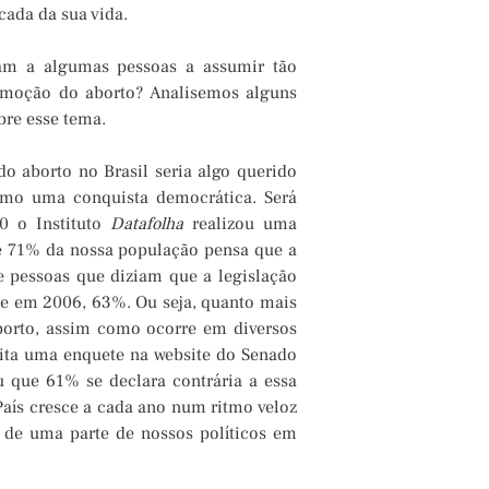
icada da sua vida.
am a algumas pessoas a assumir tão
moção do aborto? Analisemos alguns
bre esse tema.
 aborto no Brasil seria algo querido
omo uma conquista democrática. Será
0 o Instituto
Datafolha
realizou uma
ue 71% da nossa população pensa que a
e pessoas que diziam que a legislação
 e em 2006, 63%. Ou seja, quanto mais
borto, assim como ocorre em diversos
feita uma enquete na website do Senado
u que 61% se declara contrária a essa
País cresce a cada ano num ritmo veloz
 de uma parte de nossos políticos em