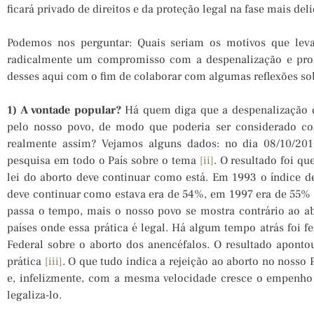
ficará privado de direitos e da proteção legal na fase mais del
Podemos nos perguntar: Quais seriam os motivos que lev
radicalmente um compromisso com a despenalização e pro
desses aqui com o fim de colaborar com algumas reflexões so
1) A vontade popular?
Há quem diga que a despenalização do
pelo nosso povo, de modo que poderia ser considerado c
realmente assim? Vejamos alguns dados: no dia 08/10/201
pesquisa em todo o País sobre o tema
[ii]
. O resultado foi q
lei do aborto deve continuar como está. Em 1993 o índice d
deve continuar como estava era de 54%, em 1997 era de 55%
passa o tempo, mais o nosso povo se mostra contrário ao a
países onde essa prática é legal. Há algum tempo atrás foi 
Federal sobre o aborto dos anencéfalos. O resultado aponto
prática
[iii]
. O que tudo indica a rejeição ao aborto no nosso 
e, infelizmente, com a mesma velocidade cresce o empenho
legaliza-lo.