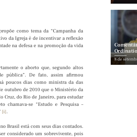
ca propõe como tema da “Campanha da
ivo da Igreja é de incentivar a reflexão
Comentár
ontade na defesa e na promoção da vida
Ordinatio
8 de setemb
tamente o aborto que, segundo altos
e pública”. De fato, assim afirmou
há poucos dias como ministra da das
de outubro de 2010 que o Ministério da
Cruz, do Rio de Janeiro, para estudar
eto chamava-se “Estudo e Pesquisa –
7
[i]
.
 no Brasil está com seus dias contados.
ser considerado um sobrevivente, pois