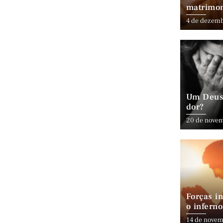
matrimo
4 de dezem
Um Deus 
dor?
20 de nove
Forças in
o inferno
14 de novem