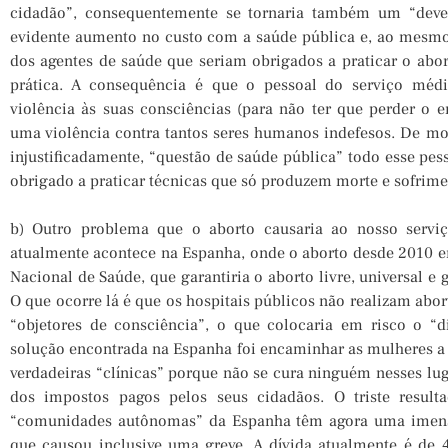
cidadão”, consequentemente se tornaria também um “dev
evidente aumento no custo com a saúde pública e, ao mesmo
dos agentes de saúde que seriam obrigados a praticar o abor
prática. A consequência é que o pessoal do serviço médi
violência às suas consciências (para não ter que perder o e
uma violência contra tantos seres humanos indefesos. De mo
injustificadamente, “questão de saúde pública” todo esse pess
obrigado a praticar técnicas que só produzem morte e sofrime
b) Outro problema que o aborto causaria ao nosso servi
atualmente acontece na Espanha, onde o aborto desde 2010 en
Nacional de Saúde, que garantiria o aborto livre, universal e
O que ocorre lá é que os hospitais públicos não realizam abort
“objetores de consciência”, o que colocaria em risco o “d
solução encontrada na Espanha foi encaminhar as mulheres a 
verdadeiras “clínicas” porque não se cura ninguém nesses luga
dos impostos pagos pelos seus cidadãos. O triste resul
“comunidades autônomas” da Espanha têm agora uma imensa 
que causou inclusive uma greve. A dívida atualmente é de 