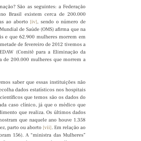
rmação? São as seguintes: a Federação
 no Brasil existem cerca de 200.000
das ao aborto
[iv]
, sendo o número de
 Mundial de Saúde (OMS) afirma que na
ais e que 62.900 mulheres morrem em
 metade de fevereiro de 2012 tivemos a
 CEDAW (Comitê para a Eliminação da
sa de 200.000 mulheres que morrem a
mos saber que essas instituições não
olha dados estatísticos nos hospitais
 científicos que temos são os dados do
da caso clínico, já que o médico que
dimento que realiza. Os últimos dados
 mostram que naquele ano houve 1.358
ez, parto ou aborto
[vii]
. Em relação ao
ram 156). A “ministra das Mulheres”