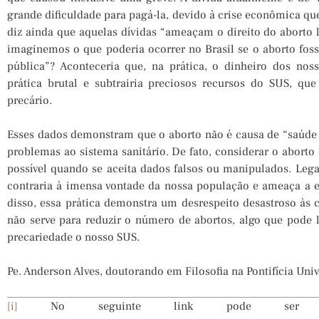
grande dificuldade para pagá-la, devido à crise econômica que
diz ainda que aquelas dívidas “ameaçam o direito do aborto 
imaginemos o que poderia ocorrer no Brasil se o aborto fo
pública”? Aconteceria que, na prática, o dinheiro dos noss
prática brutal e subtrairia preciosos recursos do SUS, q
precário.
Esses dados demonstram que o aborto não é causa de “saúde p
problemas ao sistema sanitário. De fato, considerar o abort
possível quando se aceita dados falsos ou manipulados. Legal
contraria à imensa vontade da nossa população e ameaça a e
disso, essa prática demonstra um desrespeito desastroso às c
não serve para reduzir o número de abortos, algo que pode 
precariedade o nosso SUS.
Pe. Anderson Alves, doutorando em Filosofia na Pontifícia Un
[i]
No seguinte link pode ser cons