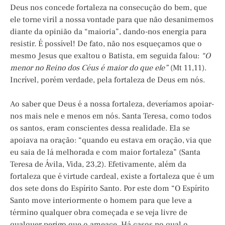
Deus nos concede fortaleza na consecução do bem, que
ele torne viril a nossa vontade para que não desanimemos
diante da opinião da “maioria”, dando-nos energia para
resistir. É possível! De fato, não nos esqueçamos que o
mesmo Jesus que exaltou o Batista, em seguida falou:
“O
menor no Reino dos Céus é maior do que ele”
(Mt 11,11).
Incrível, porém verdade, pela fortaleza de Deus em nós.
Ao saber que Deus é a nossa fortaleza, deveríamos apoiar-
nos mais nele e menos em nós. Santa Teresa, como todos
os santos, eram conscientes dessa realidade. Ela se
apoiava na oração: “quando eu estava em oração, via que
eu saia de lá melhorada e com maior fortaleza” (Santa
Teresa de Ávila, Vida, 23,2). Efetivamente, além da
fortaleza que é virtude cardeal, existe a fortaleza que é um
dos sete dons do Espírito Santo. Por este dom “O Espírito
Santo move interiormente o homem para que leve a
término qualquer obra começada e se veja livre de
qualquer perigo que o ameace. Há casos no qual o