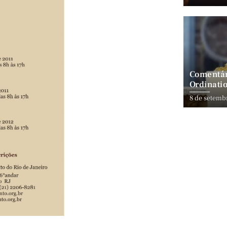
Comentár
Ordinatio
8 de setemb