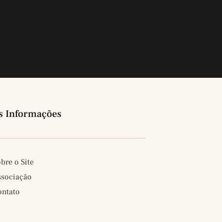
s Informações
bre o Site
ssociação
ontato