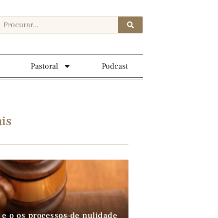
Pastoral
Podcast
is
 e o os processos de nulidade