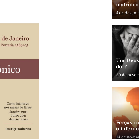
matrimo
4 de dezem
Um Deus 
dor?
20 de nove
Forças in
o inferno
14 de novem