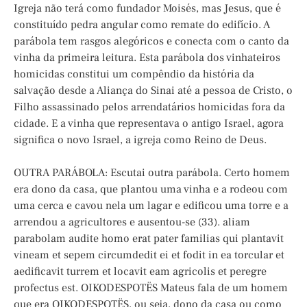
Igreja não terá como fundador Moisés, mas Jesus, que é
constituído pedra angular como remate do edifício. A
parábola tem rasgos alegóricos e conecta com o canto da
vinha da primeira leitura. Esta parábola dos vinhateiros
homicidas constitui um compêndio da história da
salvação desde a Aliança do Sinai até a pessoa de Cristo, o
Filho assassinado pelos arrendatários homicidas fora da
cidade. E a vinha que representava o antigo Israel, agora
significa o novo Israel, a igreja como Reino de Deus.
OUTRA PARÁBOLA: Escutai outra parábola. Certo homem
era dono da casa, que plantou uma vinha e a rodeou com
uma cerca e cavou nela um lagar e edificou uma torre e a
arrendou a agricultores e ausentou-se (33). aliam
parabolam audite homo erat pater familias qui plantavit
vineam et sepem circumdedit ei et fodit in ea torcular et
aedificavit turrem et locavit eam agricolis et peregre
profectus est. OIKODESPOTËS Mateus fala de um homem
que era OIKODESPOTËS, ou seja, dono da casa ou como