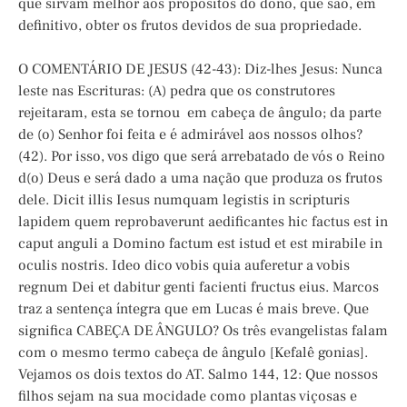
que sirvam melhor aos propósitos do dono, que são, em
definitivo, obter os frutos devidos de sua propriedade.
O COMENTÁRIO DE JESUS (42-43): Diz-lhes Jesus: Nunca
leste nas Escrituras: (A) pedra que os construtores
rejeitaram, esta se tornou em cabeça de ângulo; da parte
de (o) Senhor foi feita e é admirável aos nossos olhos?
(42). Por isso, vos digo que será arrebatado de vós o Reino
d(o) Deus e será dado a uma nação que produza os frutos
dele. Dicit illis Iesus numquam legistis in scripturis
lapidem quem reprobaverunt aedificantes hic factus est in
caput anguli a Domino factum est istud et est mirabile in
oculis nostris. Ideo dico vobis quia auferetur a vobis
regnum Dei et dabitur genti facienti fructus eius. Marcos
traz a sentença íntegra que em Lucas é mais breve. Que
significa CABEÇA DE ÂNGULO? Os três evangelistas falam
com o mesmo termo cabeça de ângulo [Kefalê gonias].
Vejamos os dois textos do AT. Salmo 144, 12: Que nossos
filhos sejam na sua mocidade como plantas viçosas e