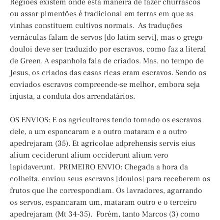
Regiões existem onde esta maneira de fazer churrascos
ou assar pimentões é tradicional em terras em que as
vinhas constituem cultivos normais. As traduções
vernáculas falam de servos [do latim servi], mas o grego
douloi deve ser traduzido por escravos, como faz a literal
de Green. A espanhola fala de criados. Mas, no tempo de
Jesus, os criados das casas ricas eram escravos. Sendo os
enviados escravos compreende-se melhor, embora seja
injusta, a conduta dos arrendatários.
OS ENVIOS: E os agricultores tendo tomado os escravos
dele, a um espancaram e a outro mataram e a outro
apedrejaram (35). Et agricolae adprehensis servis eius
alium ceciderunt alium occiderunt alium vero
lapidaverunt. PRIMEIRO ENVIO: Chegada a hora da
colheita, enviou seus escravos [doulos] para receberem os
frutos que lhe correspondiam. Os lavradores, agarrando
os servos, espancaram um, mataram outro e o terceiro
apedrejaram (Mt 34-35). Porém, tanto Marcos (3) como