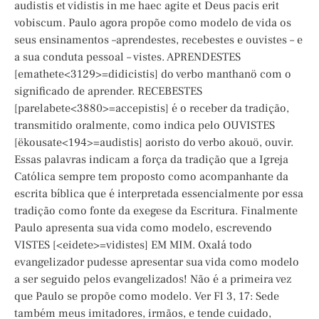
audistis et vidistis in me haec agite et Deus pacis erit
vobiscum. Paulo agora propõe como modelo de vida os
seus ensinamentos –aprendestes, recebestes e ouvistes – e
a sua conduta pessoal – vistes. APRENDESTES
[emathete<3129>=didicistis] do verbo manthanö com o
significado de aprender. RECEBESTES
[parelabete<3880>=accepistis] é o receber da tradição,
transmitido oralmente, como indica pelo OUVISTES
[ëkousate<194>=audistis] aoristo do verbo akouö, ouvir.
Essas palavras indicam a força da tradição que a Igreja
Católica sempre tem proposto como acompanhante da
escrita bíblica que é interpretada essencialmente por essa
tradição como fonte da exegese da Escritura. Finalmente
Paulo apresenta sua vida como modelo, escrevendo
VISTES [<eidete>=vidistes] EM MIM. Oxalá todo
evangelizador pudesse apresentar sua vida como modelo
a ser seguido pelos evangelizados! Não é a primeira vez
que Paulo se propõe como modelo. Ver Fl 3, 17: Sede
também meus imitadores, irmãos, e tende cuidado,