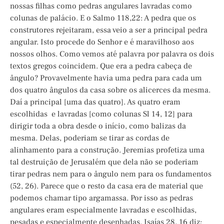
nossas filhas como pedras angulares lavradas como
colunas de palácio. E o Salmo 118,22: A pedra que os
construtores rejeitaram, essa veio a ser a principal pedra
angular. Isto procede do Senhor e é maravilhoso aos
nossos olhos. Como vemos até palavra por palavra os dois
textos gregos coincidem. Que era a pedra cabeça de
ângulo? Provavelmente havia uma pedra para cada um
dos quatro ângulos da casa sobre os alicerces da mesma.
Daí a principal [uma das quatro]. As quatro eram
escolhidas e lavradas [como colunas Sl 14, 12] para
dirigir toda a obra desde o início, como balizas da
mesma. Delas, poderiam se tirar as cordas de
alinhamento para a construção. Jeremias profetiza uma
tal destruição de Jerusalém que dela não se poderiam
tirar pedras nem para o ângulo nem para os fundamentos
(52, 26). Parece que o resto da casa era de material que
podemos chamar tipo argamassa. Por isso as pedras
angulares eram especialmente lavradas e escolhidas,
pesadas e especialmente desenhadas. Isaías 28, 16 diz: