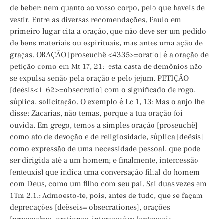
de beber; nem quanto ao vosso corpo, pelo que haveis de
vestir. Entre as diversas recomendações, Paulo em
primeiro lugar cita a oração, que não deve ser um pedido
de bens materiais ou espirituais, mas antes uma ação de
graças. ORAÇÃO [proseuchë <4335>=oratio] é a oração de
petição como em Mt 17, 21: esta casta de demônios não
se expulsa senão pela oração e pelo jejum. PETIÇÃO
[deësis<1162>=obsecratio] com o significado de rogo,
súplica, solicitação. O exemplo é Lc 1, 13: Mas o anjo lhe
disse: Zacarias, não temas, porque a tua oração foi
ouvida. Em grego, temos a simples oração [proseuchë]
como ato de devoção e de religiosidade, súplica [deësis]
como expressão de uma necessidade pessoal, que pode
ser dirigida até a um homem; e finalmente, intercessão
[enteuxis] que indica uma conversação filial do homem
com Deus, como um filho com seu pai. Sai duas vezes em
1Tm 2.1.: Admoesto-te, pois, antes de tudo, que se façam
deprecações [deëseis= obsecrationes], orações