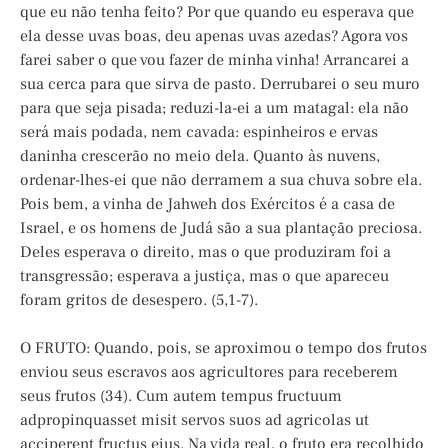
que eu não tenha feito? Por que quando eu esperava que
ela desse uvas boas, deu apenas uvas azedas? Agora vos
farei saber o que vou fazer de minha vinha! Arrancarei a
sua cerca para que sirva de pasto. Derrubarei o seu muro
para que seja pisada; reduzi-la-ei a um matagal: ela não
será mais podada, nem cavada: espinheiros e ervas
daninha crescerão no meio dela. Quanto às nuvens,
ordenar-lhes-ei que não derramem a sua chuva sobre ela.
Pois bem, a vinha de Jahweh dos Exércitos é a casa de
Israel, e os homens de Judá são a sua plantação preciosa.
Deles esperava o direito, mas o que produziram foi a
transgressão; esperava a justiça, mas o que apareceu
foram gritos de desespero. (5,1-7).
O FRUTO: Quando, pois, se aproximou o tempo dos frutos
enviou seus escravos aos agricultores para receberem
seus frutos (34). Cum autem tempus fructuum
adpropinquasset misit servos suos ad agricolas ut
acciperent fructus eius. Na vida real, o fruto era recolhido