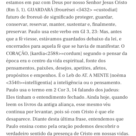
estamos em paz com Deus por nosso Senhor Jesus Cristo
(Rm 5, 1). GUARDARÁ [frourësei <5432> =custodiat]
futuro de froreuö de significado proteger, guardar,
conservar, reservar, manter, sustentar e, finalmente,
preservar. Paulo usa este verbo em Gl 3, 23: Mas, antes
que a fé viesse, estávamos guardados debaixo da lei, e
encerrados para aquela fé que se havia de manifestar. O
CORAÇÃO, [kardia<2588>=cordum] segundo o pensar da
época era o centro da vida espiritual, fonte dos
pensamentos, paixões, desejos, apetites, afetos,
propósitos e empenhos. É o Leb do AT. A MENTE [noëma
<3540>=intelligentia] a inteligência ou o pensamento.
Paulo usa o termo em 2 Cor 3, 14 falando dos judeus:
Eles tinham o entendimento fechado. Ainda hoje, quando
leem os livros da antiga aliança, esse mesmo véu
continua por levantar, pois só com Cristo é que ele
desaparece. Diante desta última frase, entendemos que
Paulo ensina como pela oração podemos descobrir o
verdadeiro sentido da presença de Cristo em nossas vidas.