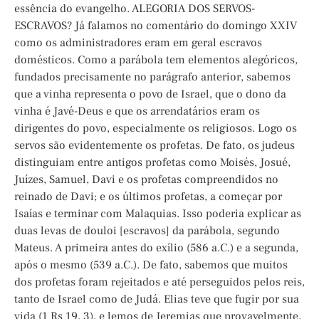
essência do evangelho. ALEGORIA DOS SERVOS-
ESCRAVOS? Já falamos no comentário do domingo XXIV
como os administradores eram em geral escravos
domésticos. Como a parábola tem elementos alegóricos,
fundados precisamente no parágrafo anterior, sabemos
que a vinha representa o povo de Israel, que o dono da
vinha é Javé-Deus e que os arrendatários eram os
dirigentes do povo, especialmente os religiosos. Logo os
servos são evidentemente os profetas. De fato, os judeus
distinguiam entre antigos profetas como Moisés, Josué,
Juízes, Samuel, Davi e os profetas compreendidos no
reinado de Davi; e os últimos profetas, a começar por
Isaías e terminar com Malaquias. Isso poderia explicar as
duas levas de douloi [escravos] da parábola, segundo
Mateus. A primeira antes do exílio (586 a.C.) e a segunda,
após o mesmo (539 a.C.). De fato, sabemos que muitos
dos profetas foram rejeitados e até perseguidos pelos reis,
tanto de Israel como de Judá. Elias teve que fugir por sua
vida (1 Rs 19, 3), e lemos de Jeremias que provavelmente,