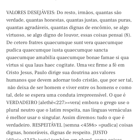
VALORES DESEJÁVEIS: Do resto, irmãos, quantas são
verdade, quantas honestas, quantas justas, quantas puras,
quantas agradáveis, quantas dignas de encômio, se algo
virtuoso, se algo digno de louvor, essas coisas pensai (8).
De cetero fratres quaecumque sunt vera quaecumque
pudica quaecumque iusta quaecumque sancta
quaecumque amabilia quaecumque bonae famae si qua
virtus si qua laus haec cogitate. Uma vez firme a fé em
Cristo Jesus, Paulo dirige sua doutrina aos valores
humanos que devem adornar todo cristão, que por ser tal,
não deixa de ser homem e viver entre os homens e como
tal, dele se espera uma conduta irrepreensível. O que é
VERDADEIRO [alethë<227>=vera] embora o grego use o
plural neutro que o latim respeita, nas línguas vernáculas
é melhor usar o singular. Assim diremos: tudo o que é
verdadeiro. RESPEITÁVEL [semna <4586> =pudica] coisas
dignas, honoráveis, dignas de respeito. JUSTO