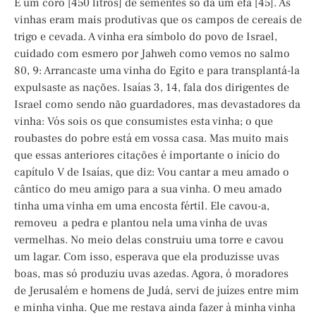
E um coro [450 litros] de sementes só dá um efá [45]. As
vinhas eram mais produtivas que os campos de cereais de
trigo e cevada. A vinha era símbolo do povo de Israel,
cuidado com esmero por Jahweh como vemos no salmo
80, 9: Arrancaste uma vinha do Egito e para transplantá-la
expulsaste as nações. Isaías 3, 14, fala dos dirigentes de
Israel como sendo não guardadores, mas devastadores da
vinha: Vós sois os que consumistes esta vinha; o que
roubastes do pobre está em vossa casa. Mas muito mais
que essas anteriores citações é importante o início do
capítulo V de Isaías, que diz: Vou cantar a meu amado o
cântico do meu amigo para a sua vinha. O meu amado
tinha uma vinha em uma encosta fértil. Ele cavou-a,
removeu a pedra e plantou nela uma vinha de uvas
vermelhas. No meio delas construiu uma torre e cavou
um lagar. Com isso, esperava que ela produzisse uvas
boas, mas só produziu uvas azedas. Agora, ó moradores
de Jerusalém e homens de Judá, servi de juízes entre mim
e minha vinha. Que me restava ainda fazer à minha vinha