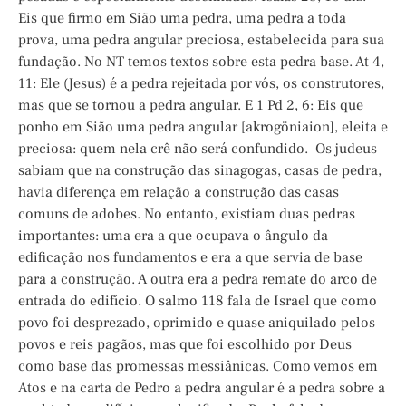
Eis que firmo em Sião uma pedra, uma pedra a toda
prova, uma pedra angular preciosa, estabelecida para sua
fundação. No NT temos textos sobre esta pedra base. At 4,
11: Ele (Jesus) é a pedra rejeitada por vós, os construtores,
mas que se tornou a pedra angular. E 1 Pd 2, 6: Eis que
ponho em Sião uma pedra angular [akrogöniaion], eleita e
preciosa: quem nela crê não será confundido. Os judeus
sabiam que na construção das sinagogas, casas de pedra,
havia diferença em relação a construção das casas
comuns de adobes. No entanto, existiam duas pedras
importantes: uma era a que ocupava o ângulo da
edificação nos fundamentos e era a que servia de base
para a construção. A outra era a pedra remate do arco de
entrada do edifício. O salmo 118 fala de Israel que como
povo foi desprezado, oprimido e quase aniquilado pelos
povos e reis pagãos, mas que foi escolhido por Deus
como base das promessas messiânicas. Como vemos em
Atos e na carta de Pedro a pedra angular é a pedra sobre a