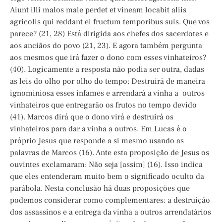
Aiunt illi malos male perdet et vineam locabit aliis
agricolis qui reddant ei fructum temporibus suis. Que vos
parece? (21, 28) Está dirigida aos chefes dos sacerdotes e
aos anciãos do povo (21, 23). E agora também pergunta
aos mesmos que irá fazer o dono com esses vinhateiros?
(40). Logicamente a resposta não podia ser outra, dadas
as leis do olho por olho do tempo: Destruirá de maneira
ignominiosa esses infames e arrendará a vinha a outros
vinhateiros que entregarão os frutos no tempo devido
(41). Marcos dirá que o dono virá e destruirá os
vinhateiros para dar a vinha a outros. Em Lucas é o
próprio Jesus que responde a si mesmo usando as
palavras de Marcos (16). Ante esta proposição de Jesus os
ouvintes exclamaram: Não seja [assim] (16). Isso indica
que eles entenderam muito bem o significado oculto da
parábola. Nesta conclusão há duas proposições que
podemos considerar como complementares: a destruição
dos assassinos e a entrega da vinha a outros arrendatários