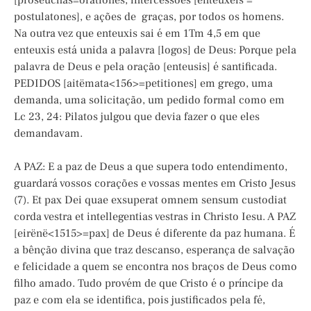
[proseuchas=orationes, intercessões [enteuxeis =
postulatones], e ações de graças, por todos os homens.
Na outra vez que enteuxis sai é em 1Tm 4,5 em que
enteuxis está unida a palavra [logos] de Deus: Porque pela
palavra de Deus e pela oração [enteusis] é santificada.
PEDIDOS [aitëmata<156>=petitiones] em grego, uma
demanda, uma solicitação, um pedido formal como em
Lc 23, 24: Pilatos julgou que devia fazer o que eles
demandavam.
A PAZ: E a paz de Deus a que supera todo entendimento,
guardará vossos corações e vossas mentes em Cristo Jesus
(7). Et pax Dei quae exsuperat omnem sensum custodiat
corda vestra et intellegentias vestras in Christo Iesu. A PAZ
[eirënë<1515>=pax] de Deus é diferente da paz humana. É
a bênção divina que traz descanso, esperança de salvação
e felicidade a quem se encontra nos braços de Deus como
filho amado. Tudo provém de que Cristo é o príncipe da
paz e com ela se identifica, pois justificados pela fé,