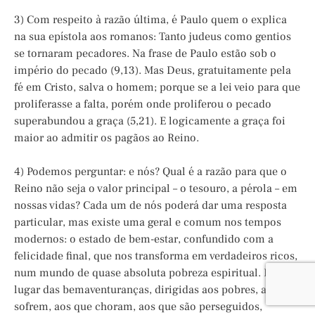
3) Com respeito à razão última, é Paulo quem o explica
na sua epístola aos romanos: Tanto judeus como gentios
se tornaram pecadores. Na frase de Paulo estão sob o
império do pecado (9,13). Mas Deus, gratuitamente pela
fé em Cristo, salva o homem; porque se a lei veio para que
proliferasse a falta, porém onde proliferou o pecado
superabundou a graça (5,21). E logicamente a graça foi
maior ao admitir os pagãos ao Reino.
4) Podemos perguntar: e nós? Qual é a razão para que o
Reino não seja o valor principal – o tesouro, a pérola – em
nossas vidas? Cada um de nós poderá dar uma resposta
particular, mas existe uma geral e comum nos tempos
modernos: o estado de bem-estar, confundido com a
felicidade final, que nos transforma em verdadeiros ricos,
num mundo de quase absoluta pobreza espiritual. E no
lugar das bemaventuranças, dirigidas aos pobres, aos que
sofrem, aos que choram, aos que são perseguidos,