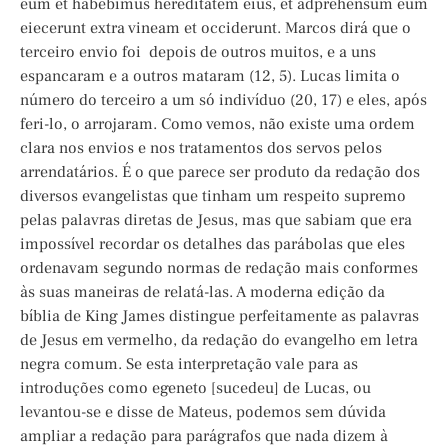
eum et habebimus hereditatem eius, et adprehensum eum
eiecerunt extra vineam et occiderunt. Marcos dirá que o
terceiro envio foi depois de outros muitos, e a uns
espancaram e a outros mataram (12, 5). Lucas limita o
número do terceiro a um só indivíduo (20, 17) e eles, após
feri-lo, o arrojaram. Como vemos, não existe uma ordem
clara nos envios e nos tratamentos dos servos pelos
arrendatários. É o que parece ser produto da redação dos
diversos evangelistas que tinham um respeito supremo
pelas palavras diretas de Jesus, mas que sabiam que era
impossível recordar os detalhes das parábolas que eles
ordenavam segundo normas de redação mais conformes
às suas maneiras de relatá-las. A moderna edição da
bíblia de King James distingue perfeitamente as palavras
de Jesus em vermelho, da redação do evangelho em letra
negra comum. Se esta interpretação vale para as
introduções como egeneto [sucedeu] de Lucas, ou
levantou-se e disse de Mateus, podemos sem dúvida
ampliar a redação para parágrafos que nada dizem à