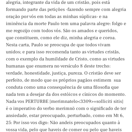
alegria, integrante da vida de um cristão, pois está
formando parte das petições -fazendo sempre com alegria
oração por vós em todas as minhas súplicas- e na
iminência da morte Paulo tem uma palavra alegre: folgo e
me regozijo com todos vós. São os amados e queridos,
que constituem, como ele diz, minha alegria e coroa.
Nesta carta, Paulo se preocupa de que todos vivam
unidos; e para isso recomenda tanto as virtudes cristãs,
com o exemplo da humildade de Cristo, como as virtudes
humanas que enumera no versículo 8 deste trecho:
verdade, honestidade, justiça, pureza. O cristão deve ser
perfeito, de modo que os próprios pagãos estimem sua
conduta como uma consequência de uma filosofia que
nada tem a desejar da dos estóicos e cínicos do momento.
Nada vos PERTURBE [merimnatelo<3309>=solliciti sitis]
é o imperativo do verbo merimnö com o significado de ter
ansiedade, estar preocupado, perturbado, como em Mt 6,
25: Por isso vos digo: Não andeis preocupados quanto à
vossa vida, pelo que haveis de comer ou pelo que haveis