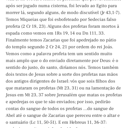
após ser jogado numa cisterna, foi levado ao Egito para
morrer lá, segundo alguns, de modo discutível (Jr 43,1-7).
Temos Miqueias que foi esbofeteado por Sedecias falso
profeta (2 Cr 18, 23). Alguns dos profetas foram mortos à
espada como vemos em 1Rs 19, 14 ou Dn 111, 33.
Finalmente temos Zacarias que foi apedrejado no pátio
do templo segundo 2 Cr 24, 21 por ordem do rei Joás.
Vemos como a palavra profeta tem um sentido muito
mais amplo que o do enviado diretamente por Deus: é o
sentido do justo, do santo, diríamos nós. Temos também
dois textos de Jesus sobre a sorte dos profetas nas mãos
dos antigos dirigentes de Israel: vós que sois filhos dos
que mataram os profetas (Mt 23, 31) ou na lamentação de
Jesus em Mt 23, 37 sobre Jerusalém que matas os profetas
e apedrejas os que te são enviados; por isso, pedirão
contas do sangue de todos os profetas …do sangue de
Abel até o sangue de Zacarias que pereceu entre o altar e
o santuário (Lc 11, 50-51). E em Hebreus 11, 36-37: