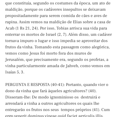
que constituía, segundo os costumes da época, um ato de
maldição, porque os cadáveres insepultos se deixavam
propositadamente para serem comida de cães e aves de
rapina. Assim vemos na maldição de Elias sobre a casa de
Acab (1 Rs 21, 24). Por isso, Tobias arrisca sua vida para
enterrar os mortos de Israel (2, 7). Além disso, um cadáver
tornava impuro o lugar e isso impedia se aproveitar dos
frutos da vinha. Tomando esta passagem como alegórica,
vemos como Jesus foi morto fora dos muros de
Jerusalém, que precisamente era, segundo os profetas, a
vinha particularmente amada de Jahveh, como vemos em
Isaías 5, 3.
PERGUNTA E RESPOSTA (40-41): Portanto, quando vier o
dono da vinha que fará àqueles agricultores? (40).
Disseram-lhe: De modo ignominioso os destruirá e
arrendará a vinha a outros agricultores os quais lhe
entregarão os frutos nos seus tempos próprios (41). Cum
ergo venerit dominus vineae quid faciet agricolis illis.