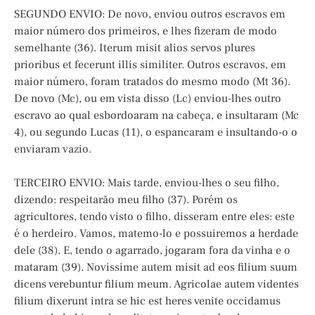
SEGUNDO ENVIO: De novo, enviou outros escravos em
maior número dos primeiros, e lhes fizeram de modo
semelhante (36). Iterum misit alios servos plures
prioribus et fecerunt illis similiter. Outros escravos, em
maior número, foram tratados do mesmo modo (Mt 36).
De novo (Mc), ou em vista disso (Lc) enviou-lhes outro
escravo ao qual esbordoaram na cabeça, e insultaram (Mc
4), ou segundo Lucas (11), o espancaram e insultando-o o
enviaram vazio.
TERCEIRO ENVIO: Mais tarde, enviou-lhes o seu filho,
dizendo: respeitarão meu filho (37). Porém os
agricultores, tendo visto o filho, disseram entre eles: este
é o herdeiro. Vamos, matemo-lo e possuiremos a herdade
dele (38). E, tendo o agarrado, jogaram fora da vinha e o
mataram (39). Novissime autem misit ad eos filium suum
dicens verebuntur filium meum. Agricolae autem videntes
filium dixerunt intra se hic est heres venite occidamus