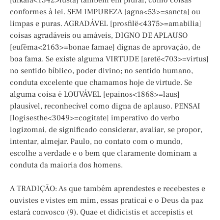
[dikaia<1342>iusta] também em plural, como coisas
conformes à lei. SEM IMPUREZA [agna<53>=sancta] ou
limpas e puras. AGRADÁVEL [prosfilë<4375>=amabilia]
coisas agradáveis ou amáveis, DIGNO DE APLAUSO
[eufëma<2163>=bonae famae] dignas de aprovação, de
boa fama. Se existe alguma VIRTUDE [aretë<703>=virtus]
no sentido bíblico, poder divino; no sentido humano,
conduta excelente que chamamos hoje de virtude. Se
alguma coisa é LOUVÁVEL [epainos<1868>=laus]
plausível, reconhecível como digna de aplauso. PENSAI
[logisesthe<3049>=cogitate] imperativo do verbo
logizomai, de significado considerar, avaliar, se propor,
intentar, almejar. Paulo, no contato com o mundo,
escolhe a verdade e o bem que claramente dominam a
conduta da maioria dos homens.
A TRADIÇÃO: As que também aprendestes e recebestes e
ouvistes e vistes em mim, essas praticai e o Deus da paz
estará convosco (9). Quae et didicistis et accepistis et