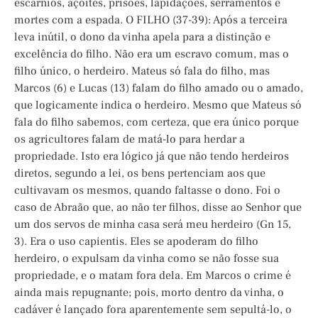
escárnios, açoites, prisões, lapidações, serramentos e
mortes com a espada. O FILHO (37-39): Após a terceira
leva inútil, o dono da vinha apela para a distinção e
excelência do filho. Não era um escravo comum, mas o
filho único, o herdeiro. Mateus só fala do filho, mas
Marcos (6) e Lucas (13) falam do filho amado ou o amado,
que logicamente indica o herdeiro. Mesmo que Mateus só
fala do filho sabemos, com certeza, que era único porque
os agricultores falam de matá-lo para herdar a
propriedade. Isto era lógico já que não tendo herdeiros
diretos, segundo a lei, os bens pertenciam aos que
cultivavam os mesmos, quando faltasse o dono. Foi o
caso de Abraão que, ao não ter filhos, disse ao Senhor que
um dos servos de minha casa será meu herdeiro (Gn 15,
3). Era o uso capientis. Eles se apoderam do filho
herdeiro, o expulsam da vinha como se não fosse sua
propriedade, e o matam fora dela. Em Marcos o crime é
ainda mais repugnante; pois, morto dentro da vinha, o
cadáver é lançado fora aparentemente sem sepultá-lo, o