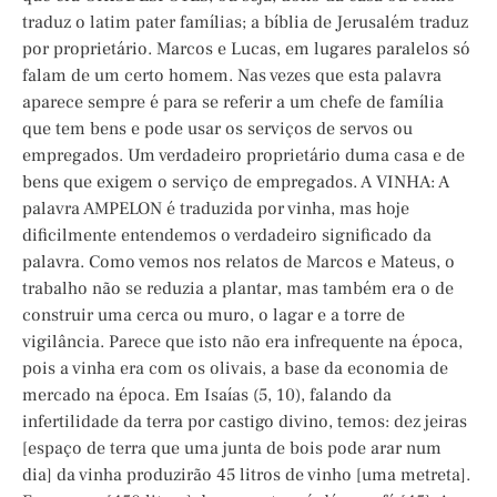
traduz o latim pater famílias; a bíblia de Jerusalém traduz
por proprietário. Marcos e Lucas, em lugares paralelos só
falam de um certo homem. Nas vezes que esta palavra
aparece sempre é para se referir a um chefe de família
que tem bens e pode usar os serviços de servos ou
empregados. Um verdadeiro proprietário duma casa e de
bens que exigem o serviço de empregados. A VINHA: A
palavra AMPELON é traduzida por vinha, mas hoje
dificilmente entendemos o verdadeiro significado da
palavra. Como vemos nos relatos de Marcos e Mateus, o
trabalho não se reduzia a plantar, mas também era o de
construir uma cerca ou muro, o lagar e a torre de
vigilância. Parece que isto não era infrequente na época,
pois a vinha era com os olivais, a base da economia de
mercado na época. Em Isaías (5, 10), falando da
infertilidade da terra por castigo divino, temos: dez jeiras
[espaço de terra que uma junta de bois pode arar num
dia] da vinha produzirão 45 litros de vinho [uma metreta].