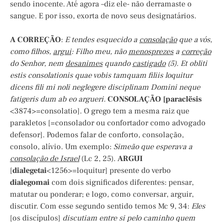
sendo inocente. Até agora –diz ele- não derramaste o
sangue. E por isso, exorta de novo seus designatários.
A CORREÇÃO
:
E tendes esquecido a
consolação
que a vós,
como filhos,
argui
: Filho meu, não
menosprezes
a
correção
do Senhor, nem
desanimes
quando
castigado
(5). Et obliti
estis consolationis quae vobis tamquam filiis loquitur
dicens fili mi noli neglegere disciplinam Domini neque
fatigeris dum ab eo argueri.
CONSOLAÇÃO [paraclësis
<3874>=consolatio]. O grego tem a mesma raiz que
parakletos [=consolador ou confortador como advogado
defensor]. Podemos falar de conforto, consolação,
consolo, alívio. Um exemplo:
Simeão que esperava a
consolação de Israel
(Lc 2, 25).
ARGUI
[
dialegetai
<1256>=loquitur] presente do verbo
dialegomai
com dois significados diferentes: pensar,
matutar ou ponderar; e logo, como conversar, arguir,
discutir. Com esse segundo sentido temos Mc 9, 34:
Eles
[os discípulos]
discutiam entre si pelo caminho quem