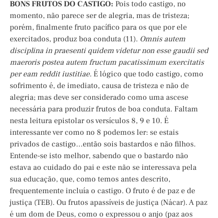
BONS FRUTOS DO CASTIGO:
Pois todo castigo, no
momento, não parece ser de alegria, mas de tristeza;
porém, finalmente fruto pacífico para os que por ele
exercitados, produz boa conduta (11).
Omnis autem
disciplina in praesenti quidem videtur non esse gaudii sed
maeroris postea autem fructum pacatissimum exercitatis
per eam reddit iustitiae.
É lógico que todo castigo, como
sofrimento é, de imediato, causa de tristeza e não de
alegria; mas deve ser considerado como uma ascese
necessária para produzir frutos de boa conduta. Faltam
nesta leitura epistolar os versículos 8, 9 e 10. É
interessante ver como no 8 podemos ler: se estais
privados de castigo…então sois bastardos e não filhos.
Entende-se isto melhor, sabendo que o bastardo não
estava ao cuidado do pai e este não se interessava pela
sua educação, que, como temos antes descrito,
frequentemente incluía o castigo. O fruto é de paz e de
justiça (TEB). Ou frutos apassíveis de justiça (Nácar). A paz
é um dom de Deus, como o expressou o anjo (paz aos