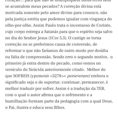
coração… para que não se multipliquem meus erros nem
se acumulem meus pecados? A correção divina está
motivada somente pelo amor divino para conosco, não
pela justiça estrita que podemos igualar com vingança do
olho-por-olho. Assim Paulo trata o incestuoso de Corinto,
cujo corpo entrega a Satanás para que o espírito seja salvo
no dia do Senhor Jesus (1Cor 5,5). O castigo se torna
correção ou se preferimos causa de conversão, de
reformar o que não faríamos de outro modo por desídia
ou falta de compreensão. Sendo erro o segundo motivo, o
primeiro já entra dentro do pecado, como vemos no
versículo do Sirácida anteriormente citado. Melhor do
que SOFREIS [ypomenö <5278>=
perseverare]
embora o
significado seja o de suportar, continuar, permanecer, é
melhor traduzir por sofrer. Assim é a tradução da TEB,
com o qual o autor afirma que o sofrimento e a
humilhação formam parte da pedagogia com a qual Deus,
o Pai, ilustra e educa seus filhos.