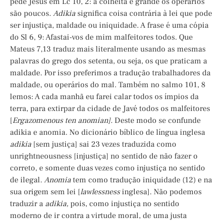
pede Jesus em Lc 10, 2: a colheita é grande os operários
são poucos.
Adikia
significa coisa contrária à lei que pode
ser injustiça, maldade ou iniquidade. A frase é uma cópia
do Sl 6, 9: Afastai-vos de mim malfeitores todos. Que
Mateus 7,13 traduz mais literalmente usando as mesmas
palavras do grego dos setenta, ou seja, os que praticam a
maldade. Por isso preferimos a tradução trabalhadores da
maldade, ou operários do mal. Também no salmo 101, 8
lemos: A cada manhã eu farei calar todos os ímpios da
terra, para extirpar da cidade de Javé todos os malfeitores
[
Ergazomenous ten anomian].
Deste modo se confunde
adikia e anomia. No dicionário bíblico de língua inglesa
adikia
[sem justiça] sai 23 vezes traduzida como
unrightneousness [injustiça] no sentido de não fazer o
correto, e somente duas vezes como injustiça no sentido
de ilegal.
Anomia
tem como tradução iniquidade (12) e na
sua origem sem lei [
lawlessness
inglesa]. Não podemos
traduzir a
adikia,
pois, como injustiça no sentido
moderno de ir contra a virtude moral, de uma justa