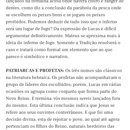
lançados na fornalha acesa onde haverá choro e ranger de
dentes, como diz a conclusão da parábola da pesca onde
se escolhem os peixes bons e se jogam os peixes
proibidos. Podemos deduzir de tudo isso que o inferno
será um lugar de fogo? Da expressão de Lucas é difícil
argumentar definitivamente. Mateus se aproxima mais à
ideia do inferno de fogo. Somente a Tradição resolverá o
caso e tratará como formal um elemento que ao que
parece é simbólico e narrativo.
PATRIARCAS E PROFETAS:
Os três nomes são clássicos
na literatura hebraica. Os profetas não acompanhavam o
grupo de líderes dos escolhidos; porém, Lucas em várias
ocasiões os agrupa como conjunto que forma parte do
Novo Reino. E termina: vós mesmos sereis lançados fora
do mesmo. Esta última conclusão indica que Jesus se
refere aos seus ouvintes conterrâneos. E que foi uma
decisão divina, esta de rejeitar o povo, ao qual até agora
pertenciam os filhos do Reino, naturais herdeiros das