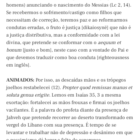
homens) anunciando o nascimento do Messias (Lc 2, 14).
Se recebermos o sofrimento/castigo como filhos que
necessitam de correção, teremos paz e ao reformarmos
condutas erradas, o fruto é justiça [dikaiosynë] que não é
a justiça distributiva, mas a conformidade com a lei
divina, que pretende se conformar com o
aequum et
bonum
[justo e bom], neste caso com a vontade do Pai e
que devemos traduzir como boa conduta [righteousness
em inglês].
ANIMADOS:
Por isso, as descaídas mãos e os trópegos
joelhos restabelecei (12).
Propter quod remissas manus et
soluta genua erigite.
Lemos em Isaías 35, 3 a mesma
exortação: fortalecei as mãos frouxas e firmai os joelhos
vacilantes. É a palavra do profeta diante da presença de
Jahveh que pretende recorrer ao deserto transformado em
vergel do Líbano com sua presença. É tempo de se
levantar e trabalhar não de depressão e desânimo em que