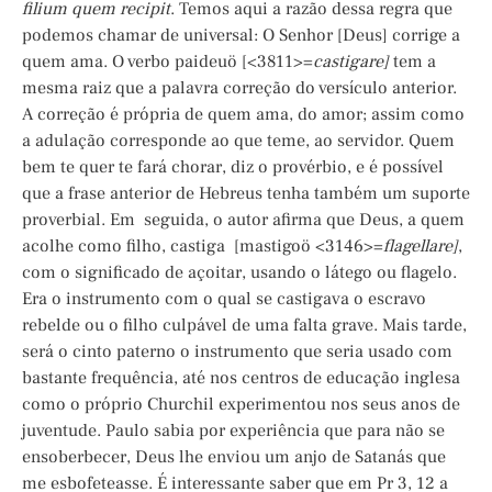
filium quem recipit
. Temos aqui a razão dessa regra que
podemos chamar de universal: O Senhor [Deus] corrige a
quem ama. O verbo paideuö [<3811>=
castigare]
tem a
mesma raiz que a palavra correção do versículo anterior.
A correção é própria de quem ama, do amor; assim como
a adulação corresponde ao que teme, ao servidor. Quem
bem te quer te fará chorar, diz o provérbio, e é possível
que a frase anterior de Hebreus tenha também um suporte
proverbial. Em seguida, o autor afirma que Deus, a quem
acolhe como filho, castiga [mastigoö <3146>=
flagellare]
,
com o significado de açoitar, usando o látego ou flagelo.
Era o instrumento com o qual se castigava o escravo
rebelde ou o filho culpável de uma falta grave. Mais tarde,
será o cinto paterno o instrumento que seria usado com
bastante frequência, até nos centros de educação inglesa
como o próprio Churchil experimentou nos seus anos de
juventude. Paulo sabia por experiência que para não se
ensoberbecer, Deus lhe enviou um anjo de Satanás que
me esbofeteasse. É interessante saber que em Pr 3, 12 a