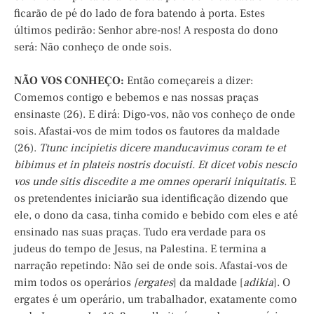
ficarão de pé do lado de fora batendo à porta. Estes
últimos pedirão: Senhor abre-nos! A resposta do dono
será: Não conheço de onde sois.
NÃO VOS CONHEÇO:
Então começareis a dizer:
Comemos contigo e bebemos e nas nossas praças
ensinaste (26). E dirá: Digo-vos, não vos conheço de onde
sois. Afastai-vos de mim todos os fautores da maldade
(26).
Ttunc incipietis dicere manducavimus coram te et
bibimus et in plateis nostris docuisti. Et dicet vobis nescio
vos unde sitis discedite a me omnes operarii iniquitatis.
E
os pretendentes iniciarão sua identificação dizendo que
ele, o dono da casa, tinha comido e bebido com eles e até
ensinado nas suas praças. Tudo era verdade para os
judeus do tempo de Jesus, na Palestina. E termina a
narração repetindo: Não sei de onde sois. Afastai-vos de
mim todos os operários
[ergates
] da maldade [
adikia
]. O
ergates é um operário, um trabalhador, exatamente como