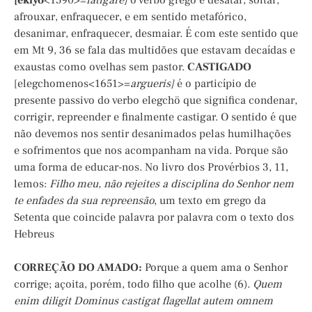
[eklyö
<1590>=
fatigare]
o verbo grego é desatar, soltar,
afrouxar, enfraquecer, e em sentido metafórico,
desanimar, enfraquecer, desmaiar. É com este sentido que
em Mt 9, 36 se fala das multidões que estavam decaídas e
exaustas como ovelhas sem pastor.
CASTIGADO
[elegchomenos<1651>=
argueris]
é o particípio de
presente passivo do verbo elegchö que significa condenar,
corrigir, repreender e finalmente castigar. O sentido é que
não devemos nos sentir desanimados pelas humilhações
e sofrimentos que nos acompanham na vida. Porque são
uma forma de educar-nos. No livro dos Provérbios 3, 11,
lemos:
Filho meu, não rejeites a disciplina do Senhor nem
te enfades da sua repreensão
, um texto em grego da
Setenta que coincide palavra por palavra com o texto dos
Hebreus
CORREÇÃO DO AMADO:
Porque a quem ama o Senhor
corrige; açoita, porém, todo filho que acolhe (6).
Quem
enim diligit Dominus castigat flagellat autem omnem