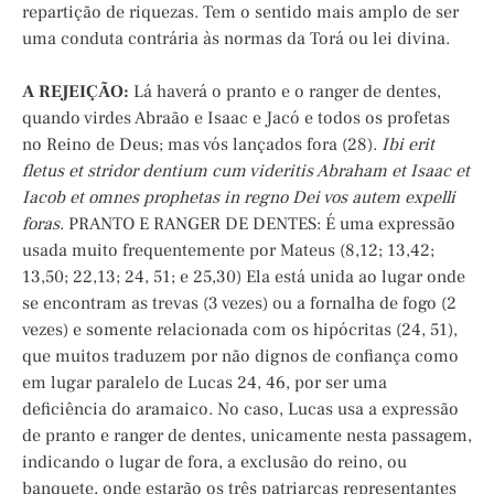
repartição de riquezas. Tem o sentido mais amplo de ser
uma conduta contrária às normas da Torá ou lei divina.
A REJEIÇÃO:
Lá haverá o pranto e o ranger de dentes,
quando virdes Abraão e Isaac e Jacó e todos os profetas
no Reino de Deus; mas vós lançados fora (28).
Ibi erit
fletus et stridor dentium cum videritis Abraham et Isaac et
Iacob et omnes prophetas in regno Dei vos autem expelli
foras
. PRANTO E RANGER DE DENTES: É uma expressão
usada muito frequentemente por Mateus (8,12; 13,42;
13,50; 22,13; 24, 51; e 25,30) Ela está unida ao lugar onde
se encontram as trevas (3 vezes) ou a fornalha de fogo (2
vezes) e somente relacionada com os hipócritas (24, 51),
que muitos traduzem por não dignos de confiança como
em lugar paralelo de Lucas 24, 46, por ser uma
deficiência do aramaico. No caso, Lucas usa a expressão
de pranto e ranger de dentes, unicamente nesta passagem,
indicando o lugar de fora, a exclusão do reino, ou
banquete, onde estarão os três patriarcas representantes