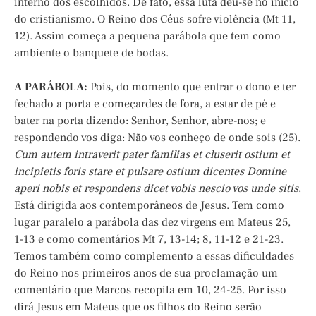
interno dos escolhidos. De fato, essa luta deu-se no início
do cristianismo. O Reino dos Céus sofre violência (Mt 11,
12). Assim começa a pequena parábola que tem como
ambiente o banquete de bodas.
A PARÁBOLA:
Pois, do momento que entrar o dono e ter
fechado a porta e começardes de fora, a estar de pé e
bater na porta dizendo: Senhor, Senhor, abre-nos; e
respondendo vos diga: Não vos conheço de onde sois (25).
Cum autem intraverit pater familias et cluserit ostium et
incipietis foris stare et pulsare ostium dicentes Domine
aperi nobis et respondens dicet vobis nescio vos unde sitis
.
Está dirigida aos contemporâneos de Jesus. Tem como
lugar paralelo a parábola das dez virgens em Mateus 25,
1-13 e como comentários Mt 7, 13-14; 8, 11-12 e 21-23.
Temos também como complemento a essas dificuldades
do Reino nos primeiros anos de sua proclamação um
comentário que Marcos recopila em 10, 24-25. Por isso
dirá Jesus em Mateus que os filhos do Reino serão