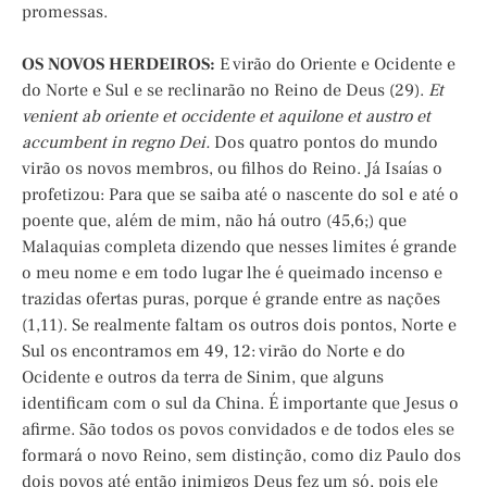
promessas.
OS NOVOS HERDEIROS:
E virão do Oriente e Ocidente e
do Norte e Sul e se reclinarão no Reino de Deus (29).
Et
venient ab oriente et occidente et aquilone et austro et
accumbent in regno Dei.
Dos quatro pontos do mundo
virão os novos membros, ou filhos do Reino. Já Isaías o
profetizou: Para que se saiba até o nascente do sol e até o
poente que, além de mim, não há outro (45,6;) que
Malaquias completa dizendo que nesses limites é grande
o meu nome e em todo lugar lhe é queimado incenso e
trazidas ofertas puras, porque é grande entre as nações
(1,11). Se realmente faltam os outros dois pontos, Norte e
Sul os encontramos em 49, 12: virão do Norte e do
Ocidente e outros da terra de Sinim, que alguns
identificam com o sul da China. É importante que Jesus o
afirme. São todos os povos convidados e de todos eles se
formará o novo Reino, sem distinção, como diz Paulo dos
dois povos até então inimigos Deus fez um só, pois ele