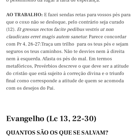
o pessimismo dá lugar a falta de esperança.
AO TRABALHO:
E fazei sendas retas para vossos pés para
que o coxo não se desloque, pelo contrário seja curado
(12).
Et gressus rectos facite pedibus vestris ut non
claudicans erret magis autem sanetur.
Parece concordar
com Pr 4, 26-27:Traça um trilho para os teus pés e sejam
seguros os teus caminhos. Não te desvies nem à direita
nem à esquerda. Afasta os pés do mal. Em termos
metafóricos, Provérbios descreve o que deve ser a atitude
do cristão que está sujeito à correção divina e o triunfo
final como corresponde a atitude de quem se acomoda
com os desejos do Pai.
Evangelho (Lc 13, 22-30)
QUANTOS SÃO OS QUE SE SALVAM?