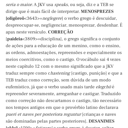
seria o maior
. A JKV usa
speaks
, ou seja, diz e a TEB se
dirige que é mais fácil de interpretar.
MENOSPREZES
[oligöreö
<3643>=
neglegere
] o verbo grego é descuidar,
despreocupar-se, negligenciar, menosprezar, desdenhar. É
apax neste versículo.
CORREÇÃO
[
paideia
<3809>=disciplina], o grego significa o conjunto
de ações para a educação de um menino, como o ensino,
as ordens, admoestações, repreensões e especialmente os
meios coercitivos, como o castigo. O vocábulo sai 4 vezes
neste capítulo 12 com o mesmo significado que a JKV
traduz sempre como c
hastening
[castigo, punição] e que a
TEB traduz como correção, sem dúvida de um modo
eufemístico, já que o verbo usado mais tarde
elegchö
é
repreender severamente, arreganhar e castigar. Traduzido
como correção não descartamos o castigo, tão necessário
nos tempos antigos em que o provérbio latino declarava
pueri et naves per posteriora reguntur
[crianças e naves
são dominadas pelas partes posteriores].
DESANIMES