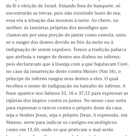
da fé e eleição de Israel. Estando fora do banquete, só
encontrarão as trevas, pois não existindo luzes de rua,
essa era a situação das mesmas à noite. Ao choro, ou
melhor, às lamúrias próprias dos mendigos que
clamavam por uma porção do jantar como esmola, unia-
se o ranger dos dentes devido ao frio da noite ou à
indignação de serem expulsos. Temos a tradição judaica
que atribuía o ranger de dentes aos diabos no inferno;
pois declaravam que à lisonja com a que bajulavam Coré,
no caso da insurreição deste contra Moisés (Nm 16), o
príncipe do inferno rangeu seus dentes a eles. O qual
recebeu o nome de indignação ou tumulto do inferno. A
frase aparece nos Salmos 35, 16 e 37,12 para expressar as
injúrias dos ímpios contra os justos. No nosso caso seria
para expressar o rancor contra o próprio dono da casa,
seja o Senhor Jesus, seja o próprio Deus. A expressão, em
Mateus, serve para indicar os castigos escatológicos
como em 13,50, onde os que praticam o mal serão