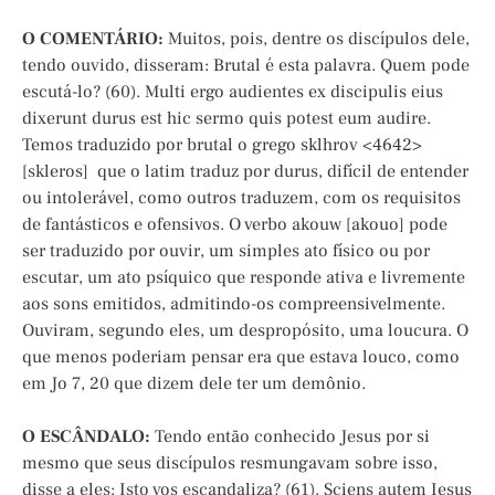
O COMENTÁRIO:
Muitos, pois, dentre os discípulos dele,
tendo ouvido, disseram: Brutal é esta palavra. Quem pode
escutá-lo? (60). Multi ergo audientes ex discipulis eius
dixerunt durus est hic sermo quis potest eum audire.
Temos traduzido por brutal o grego sklhrov <4642>
[skleros] que o latim traduz por durus, difícil de entender
ou intolerável, como outros traduzem, com os requisitos
de fantásticos e ofensivos. O verbo akouw [akouo] pode
ser traduzido por ouvir, um simples ato físico ou por
escutar, um ato psíquico que responde ativa e livremente
aos sons emitidos, admitindo-os compreensivelmente.
Ouviram, segundo eles, um despropósito, uma loucura. O
que menos poderiam pensar era que estava louco, como
em Jo 7, 20 que dizem dele ter um demônio.
O ESCÂNDALO:
Tendo então conhecido Jesus por si
mesmo que seus discípulos resmungavam sobre isso,
disse a eles: Isto vos escandaliza? (61). Sciens autem Iesus