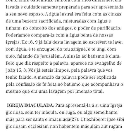
como entre os semitas, embora com ritos diferentes, era
lavada e cuidadosamente preparada para ser apresentada
a seu novo esposo. A água lustral era feita com as cinzas
de uma bezerra sacrificada, misturadas com água e
tinham, no conceito dos antigos, o poder de purificação.
Poderíamos compará-la com a água benta de nossas
igrejas. Ez 16, 9 já fala desta lavagem ao escrever: te lavei
com água, e te enxuguei do teu sangue, e te ungi com
óleo, falando de Jerusalém. A alusão ao batismo é clara.
Pelo que diz respeito à palavra, aparece no evangelho de
João 15, 3: Vós já estais limpos, pela palavra que vos
tenho falado. A menção da palavra pode ser explicada
pela confissão de fé feita no batismo que acompanhava o
mesmo que era uma lavagem por imersão total.
IGREJA IMACULADA
: Para apresentá-la a si uma Igreja
gloriosa, sem ter mácula, ou ruga, ou algo semelhante;
mas para ser santa e imaculada(27). Ut exhiberet ipse sibi
gloriosam ecclesiam non habentem maculam aut rugam