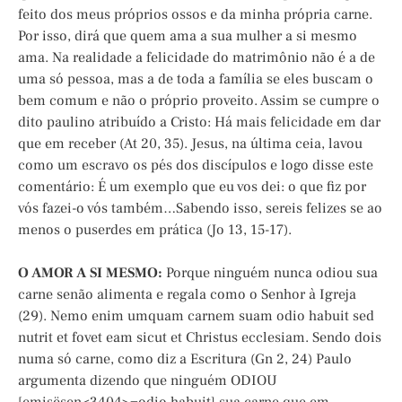
feito dos meus próprios ossos e da minha própria carne.
Por isso, dirá que quem ama a sua mulher a si mesmo
ama. Na realidade a felicidade do matrimônio não é a de
uma só pessoa, mas a de toda a família se eles buscam o
bem comum e não o próprio proveito. Assim se cumpre o
dito paulino atribuído a Cristo: Há mais felicidade em dar
que em receber (At 20, 35). Jesus, na última ceia, lavou
como um escravo os pés dos discípulos e logo disse este
comentário: É um exemplo que eu vos dei: o que fiz por
vós fazei-o vós também…Sabendo isso, sereis felizes se ao
menos o puserdes em prática (Jo 13, 15-17).
O AMOR A SI MESMO:
Porque ninguém nunca odiou sua
carne senão alimenta e regala como o Senhor à Igreja
(29). Nemo enim umquam carnem suam odio habuit sed
nutrit et fovet eam sicut et Christus ecclesiam. Sendo dois
numa só carne, como diz a Escritura (Gn 2, 24) Paulo
argumenta dizendo que ninguém ODIOU