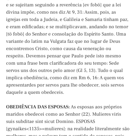
e se sujeitam seguindo a reverência [ev fobö] que a lei
divina impõe, como nos diz At 9, 31: Assim, pois, as
igrejas em toda a Judeia, e Galileia e Samaria tinham paz,
e eram edificadas; e se multiplicavam, andando no temor
[tö fobö] do Senhor e consolação do Espírito Santo. Uma
variante do latim na Vulgata faz que no lugar de Deus
encontremos Cristo, como causa da veneração ou
respeito. Devemos pensar que Paulo pede isto mesmo
com uma frase bem clarificadora do seu tempo: Sede
servos uns dos outros pelo amor (Gl 5, 13). Tudo o qual
implica obediência, como diz em Rm 6, 16: A quem vos
apresentardes por servos para lhe obedecer, sois servos
daquele a quem obedeceis.
OBEDIÊNCIA DAS ESPOSAS:
As esposas aos próprios
maridos obedecei como ao Senhor (22). Mulieres viris
suis subditae sint sicut Domino. ESPOSAS
[gynaikes<1135>=mulieres]: na realidade literalmente são