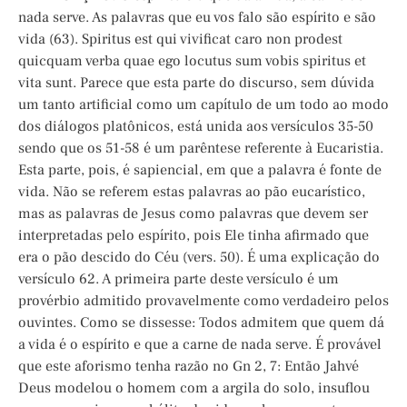
nada serve. As palavras que eu vos falo são espírito e são
vida (63). Spiritus est qui vivificat caro non prodest
quicquam verba quae ego locutus sum vobis spiritus et
vita sunt. Parece que esta parte do discurso, sem dúvida
um tanto artificial como um capítulo de um todo ao modo
dos diálogos platônicos, está unida aos versículos 35-50
sendo que os 51-58 é um parêntese referente à Eucaristia.
Esta parte, pois, é sapiencial, em que a palavra é fonte de
vida. Não se referem estas palavras ao pão eucarístico,
mas as palavras de Jesus como palavras que devem ser
interpretadas pelo espírito, pois Ele tinha afirmado que
era o pão descido do Céu (vers. 50). É uma explicação do
versículo 62. A primeira parte deste versículo é um
provérbio admitido provavelmente como verdadeiro pelos
ouvintes. Como se dissesse: Todos admitem que quem dá
a vida é o espírito e que a carne de nada serve. É provável
que este aforismo tenha razão no Gn 2, 7: Então Jahvé
Deus modelou o homem com a argila do solo, insuflou