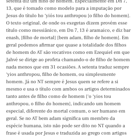
setenta diz um filho de homem. Especialmente em Dn 7,
13, que é tomado como modelo para a imputação por
Jesus do título ho ‘yiós tou anthropou [o filho do homem].
O texto original, de onde os exegetas dizem provém esse
título como messiânico, em Dn 7, 13 é aramaico, e diz bar
enash, [filho de mortal] [bem adam, filho de homem]. Em
geral podemos afirmar que quase a totalidade dos filhos
de homem do AT são vocativos como em Ezequiel em que
Jahvé se dirige ao profeta chamando-o de filho de homem
nada menos que em 31 ocasiões. A setenta traduz sempre
‘yios anthropou, filho de homem, ou simplesmente
homem. Já no NT sempre é Jesus quem se refere a si
mesmo e usa o título com ambos os artigos determinados
tanto antes de filho como de homem [‘o ‘yios tou
anthropou, o filho do homem], indicando um homem
especial, diferente do mortal comum, o ser humano em
geral. Se no AT bem adam significa um membro da
espécie humana, isto não pode ser dito no NT quando a
frase é usada por Jesus e traduzida ao grego com artigos