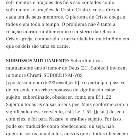
sofrimentos e orações dos fiéis são contados como
sofrimentos e orações de Cristo. Cristo vive e sofre em
cada um de seus membros. O pleroma de Cristo chega a
todos e em todo o tempo. O problema não é tanto a
relação marido-mulher como o mistério da relação
Cristo-Igreja, comparado a um verdadeiro matrimônio em
que os dois são uma só carne.
SUBMISSOS MUTUAMENTE:
Subordinai-vos
mutuamente em(o) temor de Deus (21). Subiecti invicem
in timore Christi. SUBORDINAI-VOS
[ypostassomenoi<5293>=subjecti] é o particípio passivo
de presente do verbo ypostassö de significado estar
sujeito, subordinado, obedecer, como em Ef 1, 22:
Sujeitou todas as coisas a seus pés. Mais conforme com o
significado desse versículo, está Lc 2, 51: [Jesus] desceu
com eles, e foi para Nazaré, e era-lhes sujeito. Por isso,
pode ser traduzido como obedecendo, ou seja, não
queirais ser os mandantes, mas os que a todos obedecem