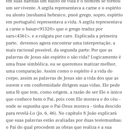
em suas narinas um hálito de vida e o homem se tornou
um ser vivente. A argila representava a carne e o espírito
ou alento [neshamá hebraico, pnoé grego, sopro, espírito
em português] representava a vida. A argila representava
a carne o basar<91320> que o grego traduz por
sarx<4561>, e a vulgata por caro. Explicada a primeira
parte, devemos agora encontrar uma interpretação, a
mais racional possível, da segunda parte: Por que as
palavras de Jesus são espírito e são vida? Logicamente é
uma frase simbólica, ou se queremos matizar melhor,
uma comparação. Assim como o espírito é a vida do
corpo, assim as palavras de Jesus são a vida dos que as
ouvem e em conformidade dirigem suas vidas. Ele pede
uma fé que tem, como origem, a razão de ser Ele o único
que conhece bem o Pai, pois com Ele morava e do céu –
onde se supunha que o Pai-Deus morava – tinha descido
para revelá-Lo (Jo, 6, 46). No capítulo 8 João explicará
que suas palavras estão avaliadas por duas testemunhas:
o Pai do qual procedem as obras que realiza e a sua