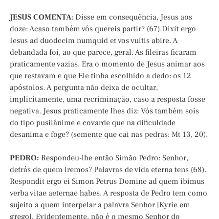
JESUS COMENTA
: Disse em consequência, Jesus aos
doze: Acaso também vós quereis partir? (67).Dixit ergo
Iesus ad duodecim numquid et vos vultis abire. A
debandada foi, ao que parece, geral. As fileiras ficaram
praticamente vazias. Era o momento de Jesus animar aos
que restavam e que Ele tinha escolhido a dedo: os 12
apóstolos. A pergunta não deixa de ocultar,
implicitamente, uma recriminação, caso a resposta fosse
negativa. Jesus praticamente lhes diz: Vós também sois
do tipo pusilânime e covarde que na dificuldade
desanima e foge? (semente que cai nas pedras: Mt 13, 20).
PEDRO:
Respondeu-lhe então Simão Pedro: Senhor,
detrás de quem iremos? Palavras de vida eterna tens (68).
Respondit ergo ei Simon Petrus Domine ad quem ibimus
verba vitae aeternae habes. A resposta de Pedro tem como
sujeito a quem interpelar a palavra Senhor [Kyrie em
grego]. Evidentemente, não é o mesmo Senhor do