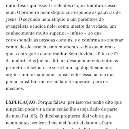
initio Iesus qui essent credentes et quis traditurus esset
eum. O primeiro hemistíquio corresponde às palavras de
Jesus. O segundo hemistíquio é um parêntese do
evangelista e indica nele, como mestre da verdade, um
conhecimento muito superior – infuso – ao que
correspondia às pessoas comuns, e o confirma ao apontar
como, desde esse mesmo momento, sabia quem era o
que o entregaria como traidor. Sem dúvida, a falta de fé
da maioria dos judeus, foi um desapontamento entre os
primeiros discípulos e seria bom, apologeticamente,
arguir com razoamentos consistentes essa lacuna que
podia constituir um escândalo insuperável para os
mesmos.
EXPLICAÇÃO:
Porque falava: por isso vos tenho dito que
ninguém pode vir a mim senão lhe esteja dado de parte
de meu Pai (65). Et dicebat propterea dixi vobis quia
nemo potest venire ad me nisi fuerit ei datum a Patre