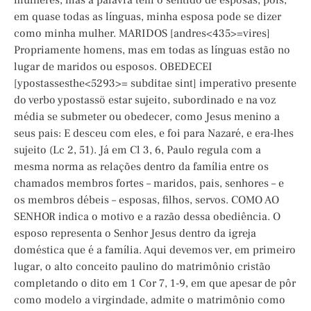
mulheres, mas a palavra tem o sentido de esposas, pois,
em quase todas as línguas, minha esposa pode se dizer
como minha mulher. MARIDOS [andres<435>=vires]
Propriamente homens, mas em todas as línguas estão no
lugar de maridos ou esposos. OBEDECEI
[ypostassesthe<5293>= subditae sint] imperativo presente
do verbo ypostassö estar sujeito, subordinado e na voz
média se submeter ou obedecer, como Jesus menino a
seus pais: E desceu com eles, e foi para Nazaré, e era-lhes
sujeito (Lc 2, 51). Já em Cl 3, 6, Paulo regula com a
mesma norma as relações dentro da família entre os
chamados membros fortes – maridos, pais, senhores – e
os membros débeis – esposas, filhos, servos. COMO AO
SENHOR indica o motivo e a razão dessa obediência. O
esposo representa o Senhor Jesus dentro da igreja
doméstica que é a família. Aqui devemos ver, em primeiro
lugar, o alto conceito paulino do matrimônio cristão
completando o dito em 1 Cor 7, 1-9, em que apesar de pôr
como modelo a virgindade, admite o matrimônio como