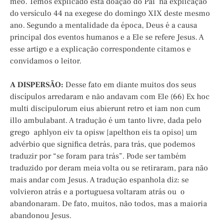
meo. Temos explicado esta doação do Pai na explicação
do versículo 44 na exegese do domingo XIX deste mesmo
ano. Segundo a mentalidade da época, Deus é a causa
principal dos eventos humanos e a Ele se refere Jesus. A
esse artigo e a explicação correspondente citamos e
convidamos o leitor.
A DISPERSÃO:
Desse fato em diante muitos dos seus
discípulos arredaram e não andavam com Ele (66) Ex hoc
multi discipulorum eius abierunt retro et iam non cum
illo ambulabant. A tradução é um tanto livre, dada pelo
grego aphlyon eiv ta opisw [apelthon eis ta opiso] um
advérbio que significa detrás, para trás, que podemos
traduzir por “se foram para trás”. Pode ser também
traduzido por deram meia volta ou se retiraram, para não
mais andar com Jesus. A tradução espanhola diz: se
volvieron atrás e a portuguesa voltaram atrás ou o
abandonaram. De fato, muitos, não todos, mas a maioria
abandonou Jesus.