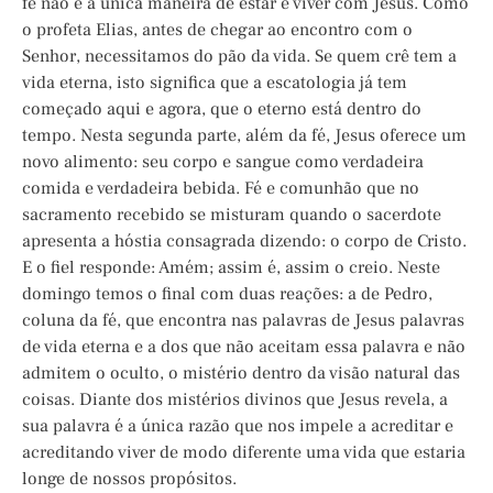
fé não é a única maneira de estar e viver com Jesus. Como
o profeta Elias, antes de chegar ao encontro com o
Senhor, necessitamos do pão da vida. Se quem crê tem a
vida eterna, isto significa que a escatologia já tem
começado aqui e agora, que o eterno está dentro do
tempo. Nesta segunda parte, além da fé, Jesus oferece um
novo alimento: seu corpo e sangue como verdadeira
comida e verdadeira bebida. Fé e comunhão que no
sacramento recebido se misturam quando o sacerdote
apresenta a hóstia consagrada dizendo: o corpo de Cristo.
E o fiel responde: Amém; assim é, assim o creio. Neste
domingo temos o final com duas reações: a de Pedro,
coluna da fé, que encontra nas palavras de Jesus palavras
de vida eterna e a dos que não aceitam essa palavra e não
admitem o oculto, o mistério dentro da visão natural das
coisas. Diante dos mistérios divinos que Jesus revela, a
sua palavra é a única razão que nos impele a acreditar e
acreditando viver de modo diferente uma vida que estaria
longe de nossos propósitos.