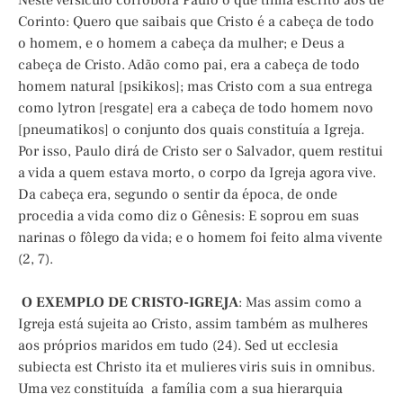
Neste versículo corrobora Paulo o que tinha escrito aos de
Corinto: Quero que saibais que Cristo é a cabeça de todo
o homem, e o homem a cabeça da mulher; e Deus a
cabeça de Cristo. Adão como pai, era a cabeça de todo
homem natural [psikikos]; mas Cristo com a sua entrega
como lytron [resgate] era a cabeça de todo homem novo
[pneumatikos] o conjunto dos quais constituía a Igreja.
Por isso, Paulo dirá de Cristo ser o Salvador, quem restitui
a vida a quem estava morto, o corpo da Igreja agora vive.
Da cabeça era, segundo o sentir da época, de onde
procedia a vida como diz o Gênesis: E soprou em suas
narinas o fôlego da vida; e o homem foi feito alma vivente
(2, 7).
O EXEMPLO DE CRISTO-IGREJA
: Mas assim como a
Igreja está sujeita ao Cristo, assim também as mulheres
aos próprios maridos em tudo (24). Sed ut ecclesia
subiecta est Christo ita et mulieres viris suis in omnibus.
Uma vez constituída a família com a sua hierarquia