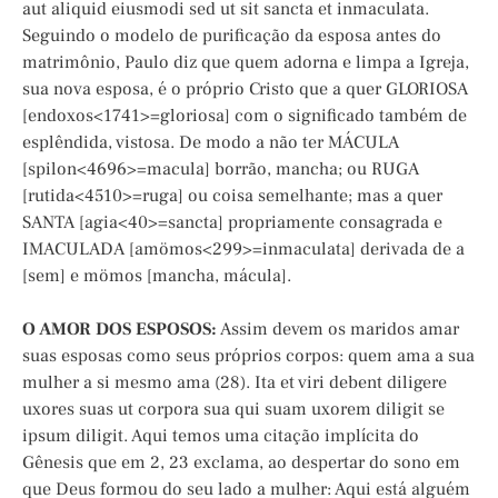
aut aliquid eiusmodi sed ut sit sancta et inmaculata.
Seguindo o modelo de purificação da esposa antes do
matrimônio, Paulo diz que quem adorna e limpa a Igreja,
sua nova esposa, é o próprio Cristo que a quer GLORIOSA
[endoxos<1741>=gloriosa] com o significado também de
esplêndida, vistosa. De modo a não ter MÁCULA
[spilon<4696>=macula] borrão, mancha; ou RUGA
[rutida<4510>=ruga] ou coisa semelhante; mas a quer
SANTA [agia<40>=sancta] propriamente consagrada e
IMACULADA [amömos<299>=inmaculata] derivada de a
[sem] e mömos [mancha, mácula].
O AMOR DOS ESPOSOS:
Assim devem os maridos amar
suas esposas como seus próprios corpos: quem ama a sua
mulher a si mesmo ama (28). Ita et viri debent diligere
uxores suas ut corpora sua qui suam uxorem diligit se
ipsum diligit. Aqui temos uma citação implícita do
Gênesis que em 2, 23 exclama, ao despertar do sono em
que Deus formou do seu lado a mulher: Aqui está alguém