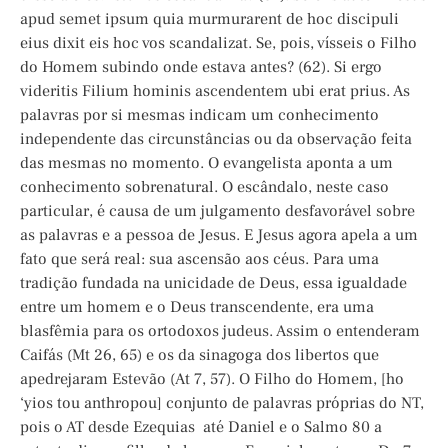
apud semet ipsum quia murmurarent de hoc discipuli
eius dixit eis hoc vos scandalizat. Se, pois, vísseis o Filho
do Homem subindo onde estava antes? (62). Si ergo
videritis Filium hominis ascendentem ubi erat prius. As
palavras por si mesmas indicam um conhecimento
independente das circunstâncias ou da observação feita
das mesmas no momento. O evangelista aponta a um
conhecimento sobrenatural. O escândalo, neste caso
particular, é causa de um julgamento desfavorável sobre
as palavras e a pessoa de Jesus. E Jesus agora apela a um
fato que será real: sua ascensão aos céus. Para uma
tradição fundada na unicidade de Deus, essa igualdade
entre um homem e o Deus transcendente, era uma
blasfêmia para os ortodoxos judeus. Assim o entenderam
Caifás (Mt 26, 65) e os da sinagoga dos libertos que
apedrejaram Estevão (At 7, 57). O Filho do Homem, [ho
‘yios tou anthropou] conjunto de palavras próprias do NT,
pois o AT desde Ezequias até Daniel e o Salmo 80 a