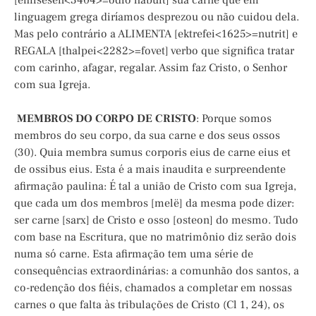
[emisësen<3404>=odio habuit] sua carne que em
linguagem grega diríamos desprezou ou não cuidou dela.
Mas pelo contrário a ALIMENTA [ektrefei<1625>=nutrit] e
REGALA [thalpei<2282>=fovet] verbo que significa tratar
com carinho, afagar, regalar. Assim faz Cristo, o Senhor
com sua Igreja.
MEMBROS DO CORPO DE CRISTO
: Porque somos
membros do seu corpo, da sua carne e dos seus ossos
(30). Quia membra sumus corporis eius de carne eius et
de ossibus eius. Esta é a mais inaudita e surpreendente
afirmação paulina: É tal a união de Cristo com sua Igreja,
que cada um dos membros [melë] da mesma pode dizer:
ser carne [sarx] de Cristo e osso [osteon] do mesmo. Tudo
com base na Escritura, que no matrimônio diz serão dois
numa só carne. Esta afirmação tem uma série de
consequências extraordinárias: a comunhão dos santos, a
co-redenção dos fiéis, chamados a completar em nossas
carnes o que falta às tribulações de Cristo (Cl 1, 24), os