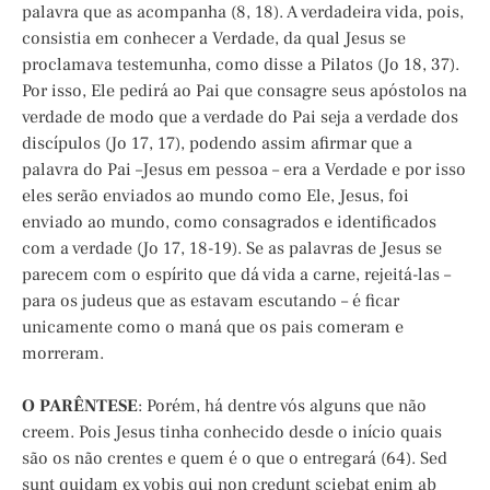
palavra que as acompanha (8, 18). A verdadeira vida, pois,
consistia em conhecer a Verdade, da qual Jesus se
proclamava testemunha, como disse a Pilatos (Jo 18, 37).
Por isso, Ele pedirá ao Pai que consagre seus apóstolos na
verdade de modo que a verdade do Pai seja a verdade dos
discípulos (Jo 17, 17), podendo assim afirmar que a
palavra do Pai –Jesus em pessoa – era a Verdade e por isso
eles serão enviados ao mundo como Ele, Jesus, foi
enviado ao mundo, como consagrados e identificados
com a verdade (Jo 17, 18-19). Se as palavras de Jesus se
parecem com o espírito que dá vida a carne, rejeitá-las –
para os judeus que as estavam escutando – é ficar
unicamente como o maná que os pais comeram e
morreram.
O PARÊNTESE
: Porém, há dentre vós alguns que não
creem. Pois Jesus tinha conhecido desde o início quais
são os não crentes e quem é o que o entregará (64). Sed
sunt quidam ex vobis qui non credunt sciebat enim ab