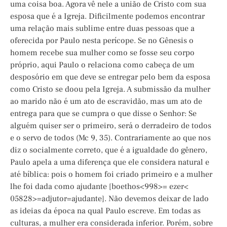
uma coisa boa. Agora vê nele a união de Cristo com sua
esposa que é a Igreja. Dificilmente podemos encontrar
uma relação mais sublime entre duas pessoas que a
oferecida por Paulo nesta perícope. Se no Gênesis o
homem recebe sua mulher como se fosse seu corpo
próprio, aqui Paulo o relaciona como cabeça de um
desposório em que deve se entregar pelo bem da esposa
como Cristo se doou pela Igreja. A submissão da mulher
ao marido não é um ato de escravidão, mas um ato de
entrega para que se cumpra o que disse o Senhor: Se
alguém quiser ser o primeiro, será o derradeiro de todos
e o servo de todos (Mc 9, 35). Contrariamente ao que nos
diz o socialmente correto, que é a igualdade do gênero,
Paulo apela a uma diferença que ele considera natural e
até bíblica: pois o homem foi criado primeiro e a mulher
lhe foi dada como ajudante [boethos<998>= ezer<
05828>=adjutor=ajudante]. Não devemos deixar de lado
as ideias da época na qual Paulo escreve. Em todas as
culturas, a mulher era considerada inferior. Porém, sobre