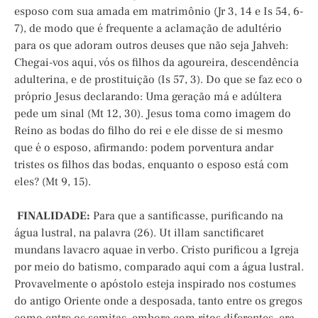
esposo com sua amada em matrimônio (Jr 3, 14 e Is 54, 6-
7), de modo que é frequente a aclamação de adultério
para os que adoram outros deuses que não seja Jahveh:
Chegai-vos aqui, vós os filhos da agoureira, descendência
adulterina, e de prostituição (Is 57, 3). Do que se faz eco o
próprio Jesus declarando: Uma geração má e adúltera
pede um sinal (Mt 12, 30). Jesus toma como imagem do
Reino as bodas do filho do rei e ele disse de si mesmo
que é o esposo, afirmando: podem porventura andar
tristes os filhos das bodas, enquanto o esposo está com
eles? (Mt 9, 15).
FINALIDADE:
Para que a santificasse, purificando na
água lustral, na palavra (26). Ut illam sanctificaret
mundans lavacro aquae in verbo. Cristo purificou a Igreja
por meio do batismo, comparado aqui com a água lustral.
Provavelmente o apóstolo esteja inspirado nos costumes
do antigo Oriente onde a desposada, tanto entre os gregos