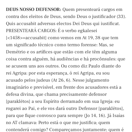
DEUS NOSSO DEFENSOR:
Quem presenteará cargos em
contra dos eleitos de Deus, sendo Deus o justificador (33).
Quis accusabit adversus electos Dei Deus qui iustificat.
PRESENTEARÁ CARGOS: É o verbo egkalesei
[<1458>=accusabit] como vemos em At 19, 38 que tem
um significado técnico como termo forense: Mas, se
Demétrio e os artífices que estão com ele têm alguma
coisa contra alguém, há audiências e há procônsules: que
se acusem uns aos outros. Ou como diz Paulo diante do
rei Agripa: por esta esperança, ó rei Agripa, eu sou
acusado pelos judeus (At 26, 6). Nesse julgamento
imaginário e previsível, em frente dos acusadores está a
defesa divina, que chama precisamente defensor
[paraklëtos] a seu Espírito derramado em sua Igreja: eu
rogarei ao Pai, e ele vos dará outro Defensor [paraklëtos],
para que fique convosco para sempre (Jo 14, 16). Já Isaías
no AT clamava: Perto está o que me justifica; quem
contenderá comigo? Compareçamos juntamente; quem é