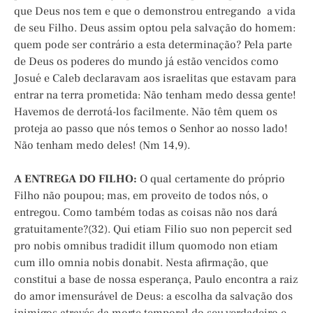
que Deus nos tem e que o demonstrou entregando a vida
de seu Filho. Deus assim optou pela salvação do homem:
quem pode ser contrário a esta determinação? Pela parte
de Deus os poderes do mundo já estão vencidos como
Josué e Caleb declaravam aos israelitas que estavam para
entrar na terra prometida: Não tenham medo dessa gente!
Havemos de derrotá-los facilmente. Não têm quem os
proteja ao passo que nós temos o Senhor ao nosso lado!
Não tenham medo deles! (Nm 14,9).
A ENTREGA DO FILHO:
O qual certamente do próprio
Filho não poupou; mas, em proveito de todos nós, o
entregou. Como também todas as coisas não nos dará
gratuitamente?(32). Qui etiam Filio suo non pepercit sed
pro nobis omnibus tradidit illum quomodo non etiam
cum illo omnia nobis donabit. Nesta afirmação, que
constitui a base de nossa esperança, Paulo encontra a raiz
do amor imensurável de Deus: a escolha da salvação dos