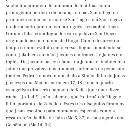
suplantou por meio de um prato de lentilhas como
primogênito herdeiro da herança do pai. Santo Iago na
pronúncia romance tornou-se Sant’Iago e daí São Tiago, o
moderno antropônimo em português e espanhol Tiago.
Por uma falsa etimologia derivou a palavra San Diego
originando assim o nome de Diogo. Com o decorrer do
tempo o nome evoluiu em diversas línguas mantendo-se
como Jakob em alemão, Jacques em francês, e James em
inglês. De Jacome nasce o Jame ou Jaume e finalmente o
Jaime que prevalece nos romances orientais da península
ibérica. Pedro é o novo nome dado a Simão, filho de Jonas
por Jesus que Mateus narra em 17, 18 e que o quarto
evangelista dirá será chamado de Kefas (que quer dizer
rocha – Jo 1, 42). João sabemos que é o irmão de Tiago e
filho, portanto, de Zebedeu. Estes três discípulos foram os
que Jesus escolheu para momentos especiais como a
ressurreição da filha de Jairo (Mc 5, 37) e a sua agonia em
Getsêmani (Mc 14, 33).