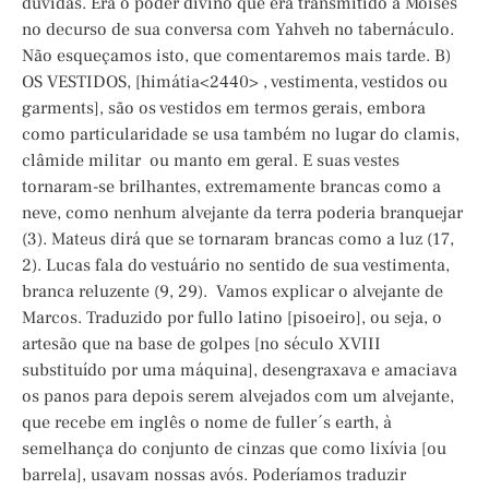
dúvidas. Era o poder divino que era transmitido a Moisés
no decurso de sua conversa com Yahveh no tabernáculo.
Não esqueçamos isto, que comentaremos mais tarde. B)
OS VESTIDOS, [himátia<2440> , vestimenta, vestidos ou
garments], são os vestidos em termos gerais, embora
como particularidade se usa também no lugar do clamis,
clâmide militar ou manto em geral. E suas vestes
tornaram-se brilhantes, extremamente brancas como a
neve, como nenhum alvejante da terra poderia branquejar
(3). Mateus dirá que se tornaram brancas como a luz (17,
2). Lucas fala do vestuário no sentido de sua vestimenta,
branca reluzente (9, 29). Vamos explicar o alvejante de
Marcos. Traduzido por fullo latino [pisoeiro], ou seja, o
artesão que na base de golpes [no século XVIII
substituído por uma máquina], desengraxava e amaciava
os panos para depois serem alvejados com um alvejante,
que recebe em inglês o nome de fuller´s earth, à
semelhança do conjunto de cinzas que como lixívia [ou
barrela], usavam nossas avós. Poderíamos traduzir