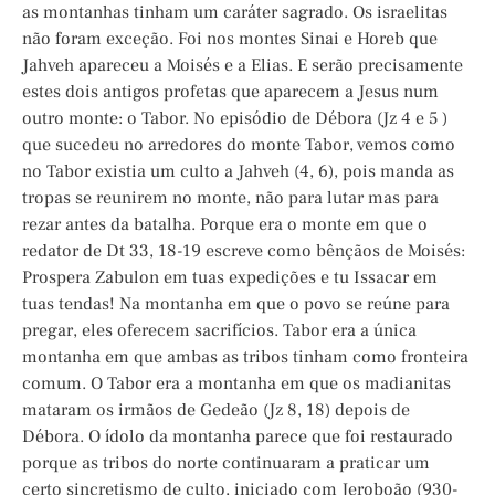
as montanhas tinham um caráter sagrado. Os israelitas
não foram exceção. Foi nos montes Sinai e Horeb que
Jahveh apareceu a Moisés e a Elias. E serão precisamente
estes dois antigos profetas que aparecem a Jesus num
outro monte: o Tabor. No episódio de Débora (Jz 4 e 5 )
que sucedeu no arredores do monte Tabor, vemos como
no Tabor existia um culto a Jahveh (4, 6), pois manda as
tropas se reunirem no monte, não para lutar mas para
rezar antes da batalha. Porque era o monte em que o
redator de Dt 33, 18-19 escreve como bênçãos de Moisés:
Prospera Zabulon em tuas expedições e tu Issacar em
tuas tendas! Na montanha em que o povo se reúne para
pregar, eles oferecem sacrifícios. Tabor era a única
montanha em que ambas as tribos tinham como fronteira
comum. O Tabor era a montanha em que os madianitas
mataram os irmãos de Gedeão (Jz 8, 18) depois de
Débora. O ídolo da montanha parece que foi restaurado
porque as tribos do norte continuaram a praticar um
certo sincretismo de culto, iniciado com Jeroboão (930-