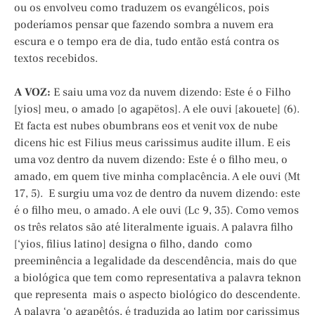
ou os envolveu como traduzem os evangélicos, pois
poderíamos pensar que fazendo sombra a nuvem era
escura e o tempo era de dia, tudo então está contra os
textos recebidos.
A VOZ:
E saiu uma voz da nuvem dizendo: Este é o Filho
[yios] meu, o amado [o agapëtos]. A ele ouvi [akouete] (6).
Et facta est nubes obumbrans eos et venit vox de nube
dicens hic est Filius meus carissimus audite illum. E eis
uma voz dentro da nuvem dizendo: Este é o filho meu, o
amado, em quem tive minha complacência. A ele ouvi (Mt
17, 5). E surgiu uma voz de dentro da nuvem dizendo: este
é o filho meu, o amado. A ele ouvi (Lc 9, 35). Como vemos
os três relatos são até literalmente iguais. A palavra filho
[‘yios, filius latino] designa o filho, dando como
preeminência a legalidade da descendência, mais do que
a biológica que tem como representativa a palavra teknon
que representa mais o aspecto biológico do descendente.
A palavra ‘o agapêtós, é traduzida ao latim por carissimus