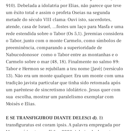
910). Debelada a idolatria por Elias, não parece que teve
um êxito total e assim o profeta Oseias na segunda
metade do século VIII clama: Ouvi isto, sacerdotes,
atende, casa de Israel, …fostes um laço para Masfa e uma
rede estendida sobre o Tabor (Os 5,1). Jeremias considera
o Tabor, junto com o monte Carmelo, como símbolos de
preeminência, comparando a superioridade de
Nabucodonosor como o Tabor entre as montanhas e o
Carmelo sobre o mar (48, 18). Finalmente no salmo 89:
Tabor e Hermon se rejubilam a teu nome [Javé] (versículo
13). Não era um monte qualquer. Era um monte com uma
tradição javista particular que tinha sido retomada após
um parêntese de sincretismo idolátrico. Jesus quer com
sua escolha, mostrar um paralelismo exemplar com
Moisés e Elias.
E SE TRANSFIGUROU DIANTE DELES(1 d)
. Et
transfiguratus est coram ipsis. A palavra empregada por