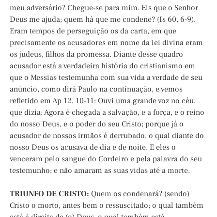
meu adversário? Chegue-se para mim. Eis que o Senhor
Deus me ajuda; quem há que me condene? (Is 60, 6-9).
Eram tempos de perseguição os da carta, em que
precisamente os acusadores em nome da lei divina eram
os judeus, filhos da promessa. Diante desse quadro
acusador está a verdadeira história do cristianismo em
que o Messias testemunha com sua vida a verdade de seu
anúncio, como dirá Paulo na continuação, e vemos
refletido em Ap 12, 10-11: Ouvi uma grande voz no céu,
que dizia: Agora é chegada a salvação, e a força, e o reino
do nosso Deus, e o poder do seu Cristo; porque já o
acusador de nossos irmãos é derrubado, o qual diante do
nosso Deus os acusava de dia e de noite. E eles o
venceram pelo sangue do Cordeiro e pela palavra do seu
testemunho; e não amaram as suas vidas até a morte.
TRIUNFO DE CRISTO:
Quem os condenará? (sendo)
Cristo o morto, antes bem o ressuscitado; o qual também