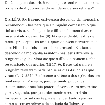
De fato, quem dos cristãos de hoje se lembra de ambos os
profetas do AT, como sendo os líderes de sua religião?
O SILÊNCIO:
E como estivessem descendo da montanha,
recomendou-lhes para que a ninguém contassem o que
tinham visto, senão quando o filho do homem tivesse
ressuscitado dos mortos (8). Et descendentibus illis de
monte praecepit illis ne cui quae vidissent narrarent nisi
cum Filius hominis a mortuis resurrexerit. E estando
descendo da montanha mandou-lhes Jesus dizendo: a
ninguém digais o visto até que o filho do homem tenha
ressuscitado dos mortos (Mt 17, 9). E eles calaram e a
ninguém revelaram nada naqueles dias das coisas que
viram (Lc 9, 35 b). Realmente o silêncio dos apóstolos era
fundamental. Primeiro, porque, sendo poucas as
testemunhas, a sua fala poderia favorecer um descrédito
geral. Segundo, porque unicamente a ressurreição
forneceria luz suficiente para entender tanto a paixão
como a transcendência da epifania do Tabor e o