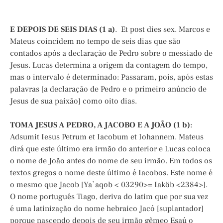
E DEPOIS DE SEIS DIAS (1 a)
. Et post dies sex. Marcos e
Mateus coincidem no tempo de seis dias que são
contados após a declaração de Pedro sobre o messiado de
Jesus. Lucas determina a origem da contagem do tempo,
mas o intervalo é determinado: Passaram, pois, após estas
palavras [a declaração de Pedro e o primeiro anúncio de
Jesus de sua paixão] como oito dias.
TOMA JESUS A PEDRO, A JACOBO E A JOÃO (1 b)
:
Adsumit Iesus Petrum et Iacobum et Iohannem. Mateus
dirá que este último era irmão do anterior e Lucas coloca
o nome de João antes do nome de seu irmão. Em todos os
textos gregos o nome deste último é Iacobos. Este nome é
o mesmo que Jacob [Ya`aqob < 03290>= Iaköb <2384>].
O nome português Tiago, deriva do latim que por sua vez
é uma latinização do nome hebraico Jacó [suplantador]
porque nascendo depois de seu irmão gêmeo Esaú o