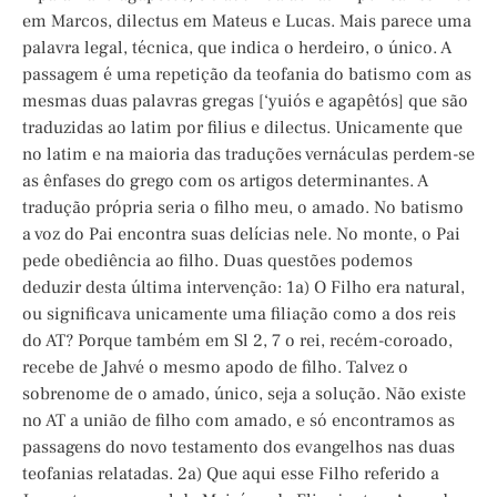
em Marcos, dilectus em Mateus e Lucas. Mais parece uma
palavra legal, técnica, que indica o herdeiro, o único. A
passagem é uma repetição da teofania do batismo com as
mesmas duas palavras gregas [‘yuiós e agapêtós] que são
traduzidas ao latim por filius e dilectus. Unicamente que
no latim e na maioria das traduções vernáculas perdem-se
as ênfases do grego com os artigos determinantes. A
tradução própria seria o filho meu, o amado. No batismo
a voz do Pai encontra suas delícias nele. No monte, o Pai
pede obediência ao filho. Duas questões podemos
deduzir desta última intervenção: 1a) O Filho era natural,
ou significava unicamente uma filiação como a dos reis
do AT? Porque também em Sl 2, 7 o rei, recém-coroado,
recebe de Jahvé o mesmo apodo de filho. Talvez o
sobrenome de o amado, único, seja a solução. Não existe
no AT a união de filho com amado, e só encontramos as
passagens do novo testamento dos evangelhos nas duas
teofanias relatadas. 2a) Que aqui esse Filho referido a