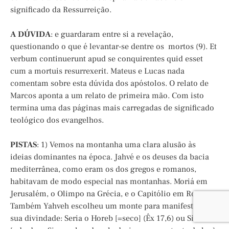
significado da Ressurreição.
A DÚVIDA
: e guardaram entre si a revelação,
questionando o que é levantar-se dentre os mortos (9). Et
verbum continuerunt apud se conquirentes quid esset
cum a mortuis resurrexerit. Mateus e Lucas nada
comentam sobre esta dúvida dos apóstolos. O relato de
Marcos aponta a um relato de primeira mão. Com isto
termina uma das páginas mais carregadas de significado
teológico dos evangelhos.
PISTAS
: 1) Vemos na montanha uma clara alusão às
ideias dominantes na época. Jahvé e os deuses da bacia
mediterrânea, como eram os dos gregos e romanos,
habitavam de modo especial nas montanhas. Moriá em
Jerusalém, o Olimpo na Grécia, e o Capitólio em Roma.
Também Yahveh escolheu um monte para manifestar a
sua divindade: Seria o Horeb [=seco] (Êx 17,6) ou Sinai