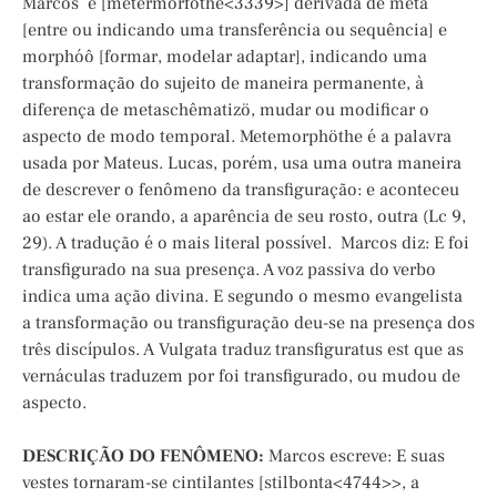
Marcos é [metermorfôthe<3339>] derivada de meta
[entre ou indicando uma transferência ou sequência] e
morphóô [formar, modelar adaptar], indicando uma
transformação do sujeito de maneira permanente, à
diferença de metaschêmatizö, mudar ou modificar o
aspecto de modo temporal. Metemorphöthe é a palavra
usada por Mateus. Lucas, porém, usa uma outra maneira
de descrever o fenômeno da transfiguração: e aconteceu
ao estar ele orando, a aparência de seu rosto, outra (Lc 9,
29). A tradução é o mais literal possível. Marcos diz: E foi
transfigurado na sua presença. A voz passiva do verbo
indica uma ação divina. E segundo o mesmo evangelista
a transformação ou transfiguração deu-se na presença dos
três discípulos. A Vulgata traduz transfiguratus est que as
vernáculas traduzem por foi transfigurado, ou mudou de
aspecto.
DESCRIÇÃO DO FENÔMENO:
Marcos escreve: E suas
vestes tornaram-se cintilantes [stilbonta<4744>>, a