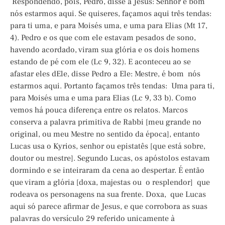
Respondendo, pois, Pedro, disse a Jesus: Senhor é bom
nós estarmos aqui. Se quiseres, façamos aqui três tendas:
para ti uma, e para Moisés uma, e uma para Elias (Mt 17,
4). Pedro e os que com ele estavam pesados de sono,
havendo acordado, viram sua glória e os dois homens
estando de pé com ele (Lc 9, 32). E aconteceu ao se
afastar eles dEle, disse Pedro a Ele: Mestre, é bom nós
estarmos aqui. Portanto façamos três tendas: Uma para ti,
para Moisés uma e uma para Elias (Lc 9, 33 b). Como
vemos há pouca diferença entre os relatos. Marcos
conserva a palavra primitiva de Rabbi [meu grande no
original, ou meu Mestre no sentido da época], entanto
Lucas usa o Kyrios, senhor ou epistatês [que está sobre,
doutor ou mestre]. Segundo Lucas, os apóstolos estavam
dormindo e se inteiraram da cena ao despertar. É então
que viram a glória [doxa, majestas ou o resplendor] que
rodeava os personagens na sua frente. Doxa, que Lucas
aqui só parece afirmar de Jesus, e que corrobora as suas
palavras do versículo 29 referido unicamente à