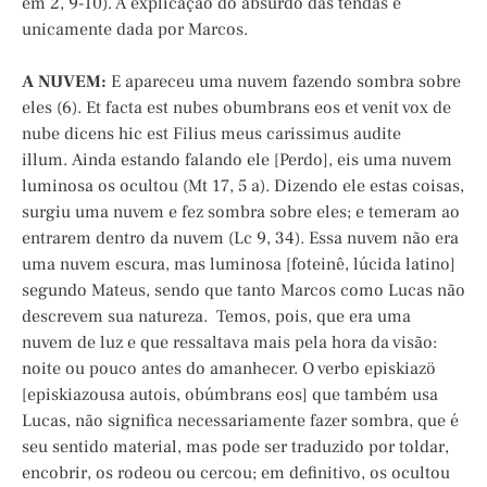
em 2, 9-10). A explicação do absurdo das tendas é
unicamente dada por Marcos.
A NUVEM:
E apareceu uma nuvem fazendo sombra sobre
eles (6). Et facta est nubes obumbrans eos et venit vox de
nube dicens hic est Filius meus carissimus audite
illum. Ainda estando falando ele [Perdo], eis uma nuvem
luminosa os ocultou (Mt 17, 5 a). Dizendo ele estas coisas,
surgiu uma nuvem e fez sombra sobre eles; e temeram ao
entrarem dentro da nuvem (Lc 9, 34). Essa nuvem não era
uma nuvem escura, mas luminosa [foteinê, lúcida latino]
segundo Mateus, sendo que tanto Marcos como Lucas não
descrevem sua natureza. Temos, pois, que era uma
nuvem de luz e que ressaltava mais pela hora da visão:
noite ou pouco antes do amanhecer. O verbo episkiazö
[episkiazousa autois, obúmbrans eos] que também usa
Lucas, não significa necessariamente fazer sombra, que é
seu sentido material, mas pode ser traduzido por toldar,
encobrir, os rodeou ou cercou; em definitivo, os ocultou