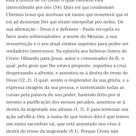
está à direita de (o) Deus, o qual também está
intercedendo por nós (34). Quis est qui condemnet
Christus Iesus qui mortuus est immo qui resurrexit qui et
est ad dexteram Dei qui etiam interpellat pro nobis. De
sua afirmação – Deus é o defensor – Paulo recopila os
fatos mais sobressalentes: a morte do Messias, a sua
ressurreição e o seu atual estatus supremo para poder ser
verdadeiro intercessor. Na epístola aos hebreus lemos de
Cristo: Olhando para Jesus, autor e consumador da fé, o
qual, pelo gozo que lhe estava proposto, suportou a cruz,
desprezando a afronta, e assentou-se à destra do trono de
Deus (12, 2). O qual, sendo o resplendor da sua glória, e a
expressa imagem da sua pessoa, e sustentando todas as
coisas pela palavra do seu poder, havendo feito por si
mesmo a purificação dos nossos pecados, assentou-se à
destra da majestade nas alturas (1, 3). E para terminar sua
ação salvífica: Ora, a suma do que temos dito é que temos
um sumo sacerdote tal, que está assentado nos céus à
destra do trono da majestade (8,1). Porque Cristo não