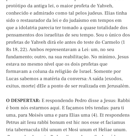
protótipo da antiga lei, o maior profeta de Yahveh,
conhecido e admirado como tal pelos judeus. Elias tinha
sido o restaurador da lei e do judaísmo em tempos em
que a idolatria parecia ter tomado a quase totalidade dos
pensamentos dos israelitas de seu tempo. Sou o único dos
profetas de Yahveh dirá ele antes do teste do Carmelo (1
Rs 18, 22). Ambos representavam a Lei: um, no seu
fundamento; outro, na sua reabilitação. No mínimo, Jesus
estava no mesmo nível que os dois profetas que
formavam a coluna da religião de Israel. Somente por
Lucas sabemos a matéria da conversa: A saída [exodos,
exitus, morte] dEle a ponto de ser realizada em Jerusalém.
O DESPERTAR:
E respondendo Pedro disse a Jesus: Rabbi
é bom nós estarmos aqui. E façamos três tendas: para ti
uma, para Moisés uma e para Elias uma (4). Et respondens
Petrus ait Iesu rabbi bonum est hic nos esse et faciamus
tria tabernacula tibi unum et Mosi unum et Heliae unum.