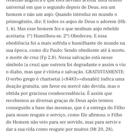
rebelião angélica é que eles deviam aceitar uma ordem
universal em que o segundo depois de Deus, era um
homem e não um anjo: Quando introduz no mundo o
primogênito, diz: E todos os anjos de Deus o adorem (Hb
1, 6). Mas esse homem fez o que nenhum anjo rebelde
aceitaria: 1º) Humilhou-se. 2º) Obedeceu. E essa
obediência foi a mais sofrida e humilhante do mundo na
sua época, como diz Paulo: Sendo obediente até à morte,
e morte de cruz (Fp 2,8). Nossa salvação está nesse
símbolo [a cruz] que outrora foi degradante e assim o viu
o diabo, mas que é vitória e salvação. GRATUITAMENTE:
O verbo grego é charisetai [<8483>=donabit] indica uma
doação gratuita, um favor ou mercê não devida, mas o
obtida por graciosa condescendência. É assim que
recebemos as diversas graças de Deus após termos
conseguido a base das mesmas, que é a entrega do Filho
para nosso resgate e serviço, como Ele afirmou: o Filho
do Homem não veio para ser servido, mas para servir e
dar a sua vida como resgate por muitos (Mt 20, 28).