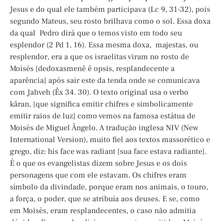
Jesus e do qual ele também participava (Lc 9, 31-32), pois
segundo Mateus, seu rosto brilhava como o sol. Essa doxa
da qual Pedro dirá que o temos visto em todo seu
esplendor (2 Pd 1, 16). Essa mesma doxa, majestas, ou
resplendor, era a que os israelitas viram no rosto de
Moisés [dedoxasmenê ê opsis, resplandecente a
aparência] após sair este da tenda onde se comunicava
com Jahveh (Êx 34. 30). O texto original usa o verbo
kâran, [que significa emitir chifres e simbolicamente
emitir raios de luz] como vemos na famosa estátua de
Moisés de Miguel Ângelo. A tradução inglesa NIV (New
International Version), muito fiel aos textos massorético e
grego, diz: his face was radiant [sua face estava radiante].
É o que os evangelistas dizem sobre Jesus e os dois
personagens que com ele estavam. Os chifres eram
símbolo da divindade, porque eram nos animais, o touro,
a força, o poder, que se atribuía aos deuses. E se, como
em Moisés, eram resplandecentes, o caso não admitia