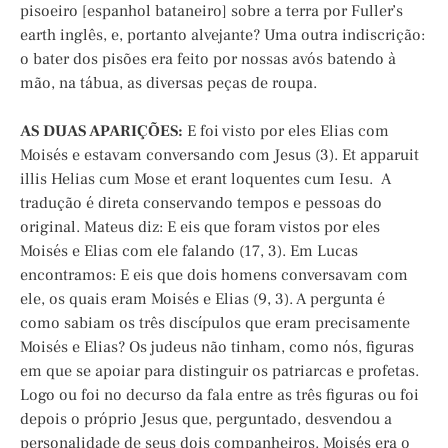
pisoeiro [espanhol bataneiro] sobre a terra por Fuller’s
earth inglês, e, portanto alvejante? Uma outra indiscrição:
o bater dos pisões era feito por nossas avós batendo à
mão, na tábua, as diversas peças de roupa.
AS DUAS APARIÇÕES:
E foi visto por eles Elias com
Moisés e estavam conversando com Jesus (3). Et apparuit
illis Helias cum Mose et erant loquentes cum Iesu. A
tradução é direta conservando tempos e pessoas do
original. Mateus diz: E eis que foram vistos por eles
Moisés e Elias com ele falando (17, 3). Em Lucas
encontramos: E eis que dois homens conversavam com
ele, os quais eram Moisés e Elias (9, 3). A pergunta é
como sabiam os três discípulos que eram precisamente
Moisés e Elias? Os judeus não tinham, como nós, figuras
em que se apoiar para distinguir os patriarcas e profetas.
Logo ou foi no decurso da fala entre as três figuras ou foi
depois o próprio Jesus que, perguntado, desvendou a
personalidade de seus dois companheiros. Moisés era o