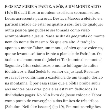
E OS FAZ SUBIR À PARTE, A SÓS, A UM MONTE ALTO
(1c)
: Et ducit illos in montem excelsum seorsum solos.
Lucas acrescenta para orar. Destaca Marcos a eleição e a
particularidade de estar os quatro a sós, fora de qualquer
outra pessoa que pudesse ser tomada como visão
acompanhante a Jesus. Nada se diz da geografia do monte
nem do nome do mesmo. Só que era alto. A tradição
aponta o monte Tabor, um monte, cônico quase esférico,
que se levanta solitário frente à planície de Esdrelon. Os
árabes o denominam de Jebel et Tur [monte dos montes].
Segundo vários estudiosos o monte foi lugar de cultos
idolátricos a Baal Sedek [o senhor da justiça]. Recentes
escavações confirmam a existência de um templo dórico
na montanha. É por essa razão que a bíblia proíbe subir
aos montes para orar, pois eles estavam dedicados às
divindades pagãs. No AT o livro de Josué coloca o Tabor
como ponto de convergência dos limites de três tribos
[Zabulon, Neftali e Issacar] (cp 19). Em muitas religiões