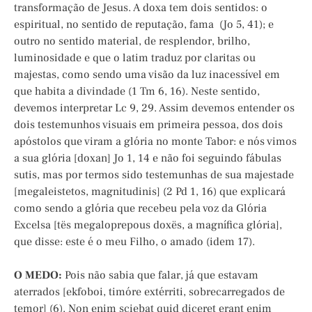
transformação de Jesus. A doxa tem dois sentidos: o
espiritual, no sentido de reputação, fama (Jo 5, 41); e
outro no sentido material, de resplendor, brilho,
luminosidade e que o latim traduz por claritas ou
majestas, como sendo uma visão da luz inacessível em
que habita a divindade (1 Tm 6, 16). Neste sentido,
devemos interpretar Lc 9, 29. Assim devemos entender os
dois testemunhos visuais em primeira pessoa, dos dois
apóstolos que viram a glória no monte Tabor: e nós vimos
a sua glória [doxan] Jo 1, 14 e não foi seguindo fábulas
sutis, mas por termos sido testemunhas de sua majestade
[megaleistetos, magnitudinis] (2 Pd 1, 16) que explicará
como sendo a glória que recebeu pela voz da Glória
Excelsa [tës megaloprepous doxës, a magnífica glória],
que disse: este é o meu Filho, o amado (idem 17).
O MEDO:
Pois não sabia que falar, já que estavam
aterrados [ekfoboi, timóre extérriti, sobrecarregados de
temor] (6). Non enim sciebat quid diceret erant enim