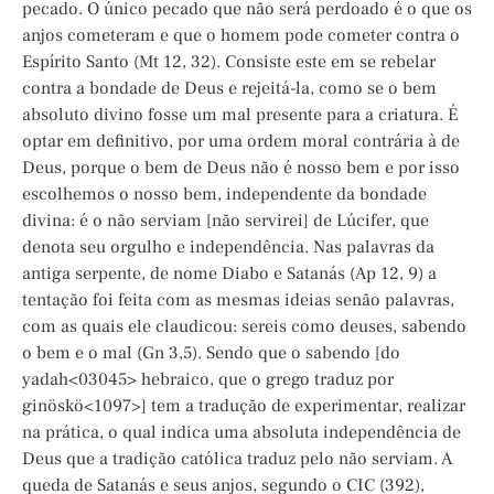
pecado. O único pecado que não será perdoado é o que os
anjos cometeram e que o homem pode cometer contra o
Espírito Santo (Mt 12, 32). Consiste este em se rebelar
contra a bondade de Deus e rejeitá-la, como se o bem
absoluto divino fosse um mal presente para a criatura. É
optar em definitivo, por uma ordem moral contrária à de
Deus, porque o bem de Deus não é nosso bem e por isso
escolhemos o nosso bem, independente da bondade
divina: é o não serviam [não servirei] de Lúcifer, que
denota seu orgulho e independência. Nas palavras da
antiga serpente, de nome Diabo e Satanás (Ap 12, 9) a
tentação foi feita com as mesmas ideias senão palavras,
com as quais ele claudicou: sereis como deuses, sabendo
o bem e o mal (Gn 3,5). Sendo que o sabendo [do
yadah<03045> hebraico, que o grego traduz por
ginöskö<1097>] tem a tradução de experimentar, realizar
na prática, o qual indica uma absoluta independência de
Deus que a tradição católica traduz pelo não serviam. A
queda de Satanás e seus anjos, segundo o CIC (392),