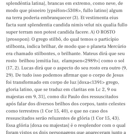
splendéntia latina], brancas em extremo, como neve, de
modo que pisoeiro [ypsêlon<5308>, fullo latino] algum
na terra poderia embranquecer (3). Et vestimenta eius
facta sunt splendentia candida nimis velut nix qualia fullo
super terram non potest candida facere. A) O ROSTO
[prosopon]: O grego stilbô, do qual temos o particípio
stilbonta, indica brilhar, de modo que o planeta Mercúrio
era chamado stilbontes, o brilhante. Mateus dirá que seu
rosto brilhou [emitia luz, elampsen<2989>] como o sol
(17, 2). Lucas dirá que o aspecto do seu rosto era outro (9,
29). De tudo isso podemos afirmar que o corpo de Jesus
foi transformado em corpo de luz [doxa<1391> grego,
gloria latino, que se traduz em claritas em Lc 2, 9 ou
majestas em 9, 31], como diz Paulo dos ressuscitados
após falar dos diversos brilhos dos corpos, tanto celestes
como terrestres (1 Cor 15, 40), e que no caso dos
ressuscitados serão reluzentes de glória (1 Cor 15, 43).
Essa glória [doxa ou majestas] é o resplendor com o qual
foram vistos os dois personagens que apareceram junto a