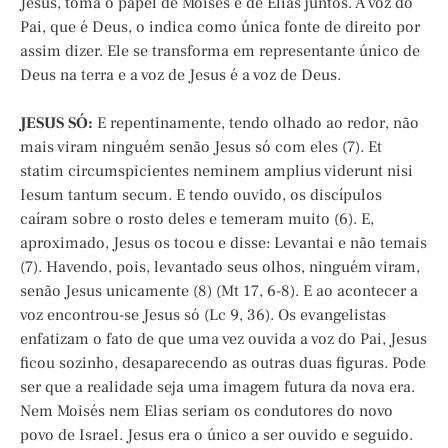
Jesus, toma o papel de Moisés e de Elias juntos. A voz do
Pai, que é Deus, o indica como única fonte de direito por
assim dizer. Ele se transforma em representante único de
Deus na terra e a voz de Jesus é a voz de Deus.
JESUS SÓ:
E repentinamente, tendo olhado ao redor, não
mais viram ninguém senão Jesus só com eles (7). Et
statim circumspicientes neminem amplius viderunt nisi
Iesum tantum secum. E tendo ouvido, os discípulos
caíram sobre o rosto deles e temeram muito (6). E,
aproximado, Jesus os tocou e disse: Levantai e não temais
(7). Havendo, pois, levantado seus olhos, ninguém viram,
senão Jesus unicamente (8) (Mt 17, 6-8). E ao acontecer a
voz encontrou-se Jesus só (Lc 9, 36). Os evangelistas
enfatizam o fato de que uma vez ouvida a voz do Pai, Jesus
ficou sozinho, desaparecendo as outras duas figuras. Pode
ser que a realidade seja uma imagem futura da nova era.
Nem Moisés nem Elias seriam os condutores do novo
povo de Israel. Jesus era o único a ser ouvido e seguido.