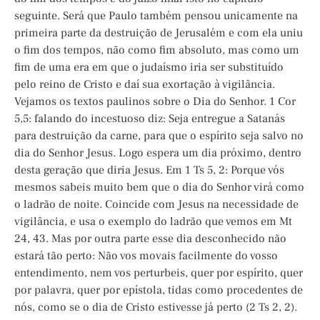
seguinte. Será que Paulo também pensou unicamente na
primeira parte da destruição de Jerusalém e com ela uniu
o fim dos tempos, não como fim absoluto, mas como um
fim de uma era em que o judaísmo iria ser substituído
pelo reino de Cristo e daí sua exortação à vigilância.
Vejamos os textos paulinos sobre o Dia do Senhor. 1 Cor
5,5: falando do incestuoso diz: Seja entregue a Satanás
para destruição da carne, para que o espírito seja salvo no
dia do Senhor Jesus. Logo espera um dia próximo, dentro
desta geração que diria Jesus. Em 1 Ts 5, 2: Porque vós
mesmos sabeis muito bem que o dia do Senhor virá como
o ladrão de noite. Coincide com Jesus na necessidade de
vigilância, e usa o exemplo do ladrão que vemos em Mt
24, 43. Mas por outra parte esse dia desconhecido não
estará tão perto: Não vos movais facilmente do vosso
entendimento, nem vos perturbeis, quer por espírito, quer
por palavra, quer por epístola, tidas como procedentes de
nós, como se o dia de Cristo estivesse já perto (2 Ts 2, 2).