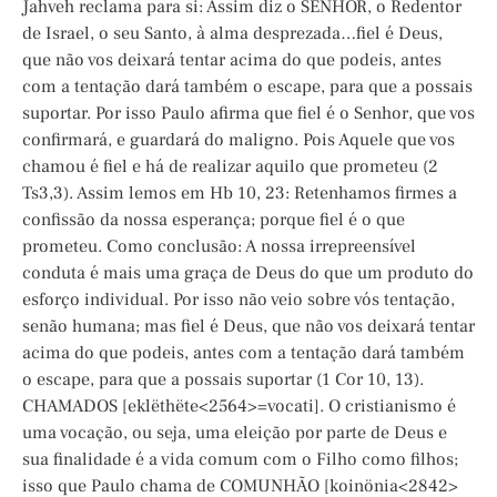
Jahveh reclama para si: Assim diz o SENHOR, o Redentor
de Israel, o seu Santo, à alma desprezada…fiel é Deus,
que não vos deixará tentar acima do que podeis, antes
com a tentação dará também o escape, para que a possais
suportar. Por isso Paulo afirma que fiel é o Senhor, que vos
confirmará, e guardará do maligno. Pois Aquele que vos
chamou é fiel e há de realizar aquilo que prometeu (2
Ts3,3). Assim lemos em Hb 10, 23: Retenhamos firmes a
confissão da nossa esperança; porque fiel é o que
prometeu. Como conclusão: A nossa irrepreensível
conduta é mais uma graça de Deus do que um produto do
esforço individual. Por isso não veio sobre vós tentação,
senão humana; mas fiel é Deus, que não vos deixará tentar
acima do que podeis, antes com a tentação dará também
o escape, para que a possais suportar (1 Cor 10, 13).
CHAMADOS [eklëthëte<2564>=vocati]. O cristianismo é
uma vocação, ou seja, uma eleição por parte de Deus e
sua finalidade é a vida comum com o Filho como filhos;
isso que Paulo chama de COMUNHÃO [koinönia<2842>