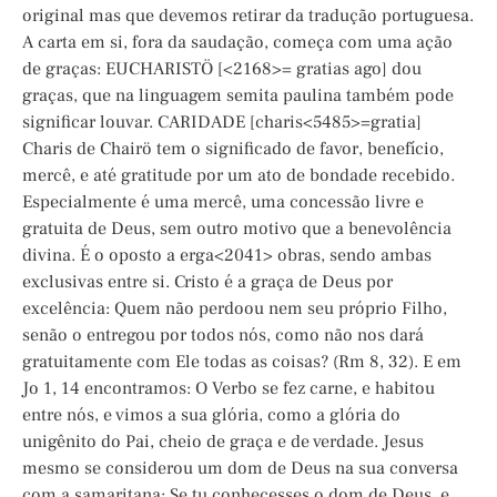
original mas que devemos retirar da tradução portuguesa.
A carta em si, fora da saudação, começa com uma ação
de graças: EUCHARISTÖ [<2168>= gratias ago] dou
graças, que na linguagem semita paulina também pode
significar louvar. CARIDADE [charis<5485>=gratia]
Charis de Chairö tem o significado de favor, benefício,
mercê, e até gratitude por um ato de bondade recebido.
Especialmente é uma mercê, uma concessão livre e
gratuita de Deus, sem outro motivo que a benevolência
divina. É o oposto a erga<2041> obras, sendo ambas
exclusivas entre si. Cristo é a graça de Deus por
excelência: Quem não perdoou nem seu próprio Filho,
senão o entregou por todos nós, como não nos dará
gratuitamente com Ele todas as coisas? (Rm 8, 32). E em
Jo 1, 14 encontramos: O Verbo se fez carne, e habitou
entre nós, e vimos a sua glória, como a glória do
unigênito do Pai, cheio de graça e de verdade. Jesus
mesmo se considerou um dom de Deus na sua conversa
com a samaritana: Se tu conhecesses o dom de Deus, e