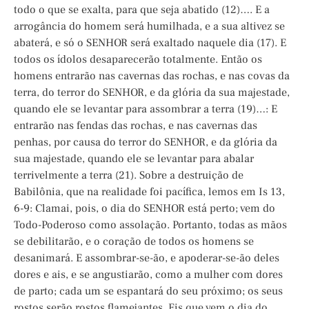
todo o que se exalta, para que seja abatido (12)…. E a
arrogância do homem será humilhada, e a sua altivez se
abaterá, e só o SENHOR será exaltado naquele dia (17). E
todos os ídolos desaparecerão totalmente. Então os
homens entrarão nas cavernas das rochas, e nas covas da
terra, do terror do SENHOR, e da glória da sua majestade,
quando ele se levantar para assombrar a terra (19)…: E
entrarão nas fendas das rochas, e nas cavernas das
penhas, por causa do terror do SENHOR, e da glória da
sua majestade, quando ele se levantar para abalar
terrivelmente a terra (21). Sobre a destruição de
Babilônia, que na realidade foi pacífica, lemos em Is 13,
6-9: Clamai, pois, o dia do SENHOR está perto; vem do
Todo-Poderoso como assolação. Portanto, todas as mãos
se debilitarão, e o coração de todos os homens se
desanimará. E assombrar-se-ão, e apoderar-se-ão deles
dores e ais, e se angustiarão, como a mulher com dores
de parto; cada um se espantará do seu próximo; os seus
rostos serão rostos flamejantes. Eis que vem o dia do