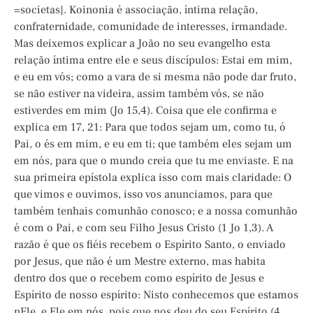
=societas]. Koinonia é associação, íntima relação,
confraternidade, comunidade de interesses, irmandade.
Mas deixemos explicar a João no seu evangelho esta
relação íntima entre ele e seus discípulos: Estai em mim,
e eu em vós; como a vara de si mesma não pode dar fruto,
se não estiver na videira, assim também vós, se não
estiverdes em mim (Jo 15,4). Coisa que ele confirma e
explica em 17, 21: Para que todos sejam um, como tu, ó
Pai, o és em mim, e eu em ti; que também eles sejam um
em nós, para que o mundo creia que tu me enviaste. E na
sua primeira epístola explica isso com mais claridade: O
que vimos e ouvimos, isso vos anunciamos, para que
também tenhais comunhão conosco; e a nossa comunhão
é com o Pai, e com seu Filho Jesus Cristo (1 Jo 1,3). A
razão é que os fiéis recebem o Espírito Santo, o enviado
por Jesus, que não é um Mestre externo, mas habita
dentro dos que o recebem como espírito de Jesus e
Espírito de nosso espírito: Nisto conhecemos que estamos
nEle, e Ele em nós, pois que nos deu do seu Espírito (4,