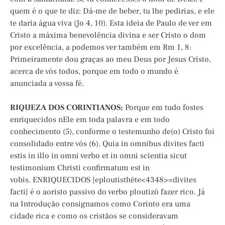
quem é o que te diz: Dá-me de beber, tu lhe pedirias, e ele
te daria água viva (Jo 4, 10). Esta ideia de Paulo de ver em
Cristo a máxima benevolência divina e ser Cristo o dom
por excelência, a podemos ver também em Rm 1, 8:
Primeiramente dou graças ao meu Deus por Jesus Cristo,
acerca de vós todos, porque em todo o mundo é
anunciada a vossa fé.
RIQUEZA DOS CORINTIANOS:
Porque em tudo fostes
enriquecidos nEle em toda palavra e em todo
conhecimento (5), conforme o testemunho de(o) Cristo foi
consolidado entre vós (6). Quia in omnibus divites facti
estis in illo in omni verbo et in omni scientia sicut
testimonium Christi confirmatum est in
vobis. ENRIQUECIDOS [eploutisthëte<4348>=divites
facti] é o aoristo passivo do verbo ploutizö fazer rico. Já
na Introdução consignamos como Corinto era uma
cidade rica e como os cristãos se consideravam