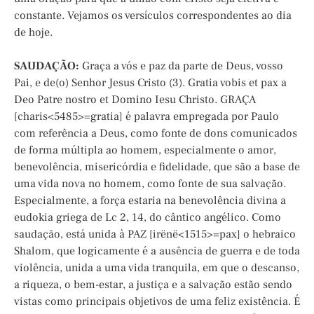
constante. Vejamos os versículos correspondentes ao dia
de hoje.
SAUDAÇÃO:
Graça a vós e paz da parte de Deus, vosso
Pai, e de(o) Senhor Jesus Cristo (3). Gratia vobis et pax a
Deo Patre nostro et Domino Iesu Christo. GRAÇA
[charis<5485>=gratia] é palavra empregada por Paulo
com referência a Deus, como fonte de dons comunicados
de forma múltipla ao homem, especialmente o amor,
benevolência, misericórdia e fidelidade, que são a base de
uma vida nova no homem, como fonte de sua salvação.
Especialmente, a força estaria na benevolência divina a
eudokia griega de Lc 2, 14, do cântico angélico. Como
saudação, está unida à PAZ [irënë<1515>=pax] o hebraico
Shalom, que logicamente é a ausência de guerra e de toda
violência, unida a uma vida tranquila, em que o descanso,
a riqueza, o bem-estar, a justiça e a salvação estão sendo
vistas como principais objetivos de uma feliz existência. É