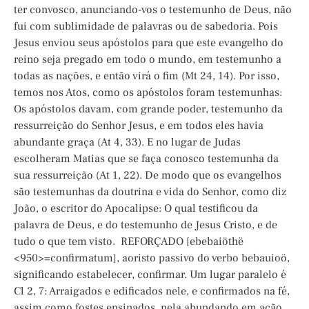
ter convosco, anunciando-vos o testemunho de Deus, não
fui com sublimidade de palavras ou de sabedoria. Pois
Jesus enviou seus apóstolos para que este evangelho do
reino seja pregado em todo o mundo, em testemunho a
todas as nações, e então virá o fim (Mt 24, 14). Por isso,
temos nos Atos, como os apóstolos foram testemunhas:
Os apóstolos davam, com grande poder, testemunho da
ressurreição do Senhor Jesus, e em todos eles havia
abundante graça (At 4, 33). E no lugar de Judas
escolheram Matias que se faça conosco testemunha da
sua ressurreição (At 1, 22). De modo que os evangelhos
são testemunhas da doutrina e vida do Senhor, como diz
João, o escritor do Apocalipse: O qual testificou da
palavra de Deus, e do testemunho de Jesus Cristo, e de
tudo o que tem visto. REFORÇADO [ebebaiöthë
<950>=confirmatum], aoristo passivo do verbo bebauioö,
significando estabelecer, confirmar. Um lugar paralelo é
Cl 2, 7: Arraigados e edificados nele, e confirmados na fé,
assim como fostes ensinados, nela abundando em ação