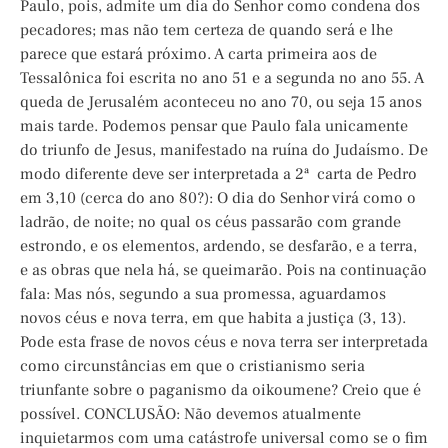
Paulo, pois, admite um dia do Senhor como condena dos
pecadores; mas não tem certeza de quando será e lhe
parece que estará próximo. A carta primeira aos de
Tessalônica foi escrita no ano 51 e a segunda no ano 55. A
queda de Jerusalém aconteceu no ano 70, ou seja 15 anos
mais tarde. Podemos pensar que Paulo fala unicamente
do triunfo de Jesus, manifestado na ruína do Judaísmo. De
modo diferente deve ser interpretada a 2ª carta de Pedro
em 3,10 (cerca do ano 80?): O dia do Senhor virá como o
ladrão, de noite; no qual os céus passarão com grande
estrondo, e os elementos, ardendo, se desfarão, e a terra,
e as obras que nela há, se queimarão. Pois na continuação
fala: Mas nós, segundo a sua promessa, aguardamos
novos céus e nova terra, em que habita a justiça (3, 13).
Pode esta frase de novos céus e nova terra ser interpretada
como circunstâncias em que o cristianismo seria
triunfante sobre o paganismo da oikoumene? Creio que é
possível. CONCLUSÃO: Não devemos atualmente
inquietarmos com uma catástrofe universal como se o fim