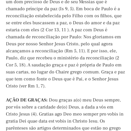
um dom precioso de Deus e de seu Messias que é
chamado príncipe da paz (Is 9, 5). Em boca de Paulo é a
reconciliação estabelecida pelo Filho com os filhos, que
se entre eles buscassem a paz, o Deus do amor e da paz
estaria com eles (2 Cor 13, 11 ). A paz com Deus é
chamada de reconciliação por Paulo: Nos gloriamos em
Deus por nosso Senhor Jesus Cristo, pelo qual agora
alcançamos a reconciliação (Rm 5, 11). E por isso, ele,
Paulo, diz que recebeu o ministério da reconciliação (2
Cor 5, 18). A saudação graça e paz é própria de Paulo em
suas cartas, no lugar do Chaire grego comum. Graça e paz
que tem como fonte o Deus que é Pai, e o Senhor Jesus
Cristo (ver Rm 1, 7).
AÇÃO DE GRAÇAS:
Dou graças a(o) meu Deus sempre,
por vós sobre a caridade de(o) Deus, a dada a vós em
Cristo Jesus (4). Gratias ago Deo meo semper pro vobis in
gratia Dei quae data est vobis in Christo Iesu. Os
parênteses são artigos determinados que estão no grego