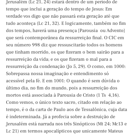
Jerusalém (Lc 21, 24) estará dentro de um período de
tempo que inclui a geração do tempo de Jesus: Em
verdade vos digo que não passará esta geração até que
tudo aconteça (Lc 21, 32). E logicamente, também no fim
dos tempos, haverá uma presença [Parousia ou Advento]
que será contemporânea da ressurreição final. O CIC em
seu número 998 diz que ressuscitarão todos os homens
que tinham morrido, os que fizeram o bem sairão para a
ressurreição da vida; e os que fizeram o mal para a
ressurreição da condenação (Jo 5, 29). O como, em 1000:
Sobrepassa nossa imaginação e entendimento só
acessível pela fé. E em 1001: O quando é sem dúvida o
último dia, no fim do mundo, pois a ressurreição dos
mortos está associada à Parousia de Cristo (1 Ts 4,16).
Como vemos, o único texto sacro, citado em relação ao
tempo, é o da carta de Paulo aos de Tessalônica, cuja data
é indeterminada. Já a profecia sobre a destruição de
Jerusalém está narrada nos três Sinópticos (Mt 24; Mc13 e
Lc 21) em termos apocalípticos que unicamente Mateus