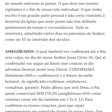
do mundo estivesse às portas. O que deve nos manter
vigilantes é o fim de nossa vida individual. O que tenho
escrito é em grande parte pessoal e não creio contrário à
doutrina da Igreja que neste ponto não tem definido
pormenores de tempo e circunstâncias. Tudo se
resolveria, admitindo vários dias ou parousias do Senhor,
como no AT no intervalo dos séculos.
ASSEGURADOS:
O qual também vos confirmará até o fim,
sem culpa, no dia do nosso Senhor Jesus Cristo (8). Qui et
confirmabit vos usque ad finem sine crimine in die
adventus Domini nostri Iesu Christi. CONFIRMARÁ
[bebaiösei<950>= confirmavit] é o futuro do verbo
bebaioö, de significado confirmar, estabelecer,
completar, garantir. Paulo afirma que será Deus, o Pai,
quem conservará SEM CULPA [anegklëtous<410>=sine
crimine] como ele diz também em 1 Ts 3, 13: Para
confirmar os vossos corações, para que sejais
irrepreensíveis em santidade diante de nosso Deus. Que