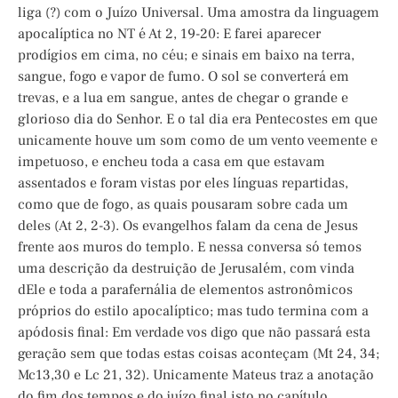
liga (?) com o Juízo Universal. Uma amostra da linguagem
apocalíptica no NT é At 2, 19-20: E farei aparecer
prodígios em cima, no céu; e sinais em baixo na terra,
sangue, fogo e vapor de fumo. O sol se converterá em
trevas, e a lua em sangue, antes de chegar o grande e
glorioso dia do Senhor. E o tal dia era Pentecostes em que
unicamente houve um som como de um vento veemente e
impetuoso, e encheu toda a casa em que estavam
assentados e foram vistas por eles línguas repartidas,
como que de fogo, as quais pousaram sobre cada um
deles (At 2, 2-3). Os evangelhos falam da cena de Jesus
frente aos muros do templo. E nessa conversa só temos
uma descrição da destruição de Jerusalém, com vinda
dEle e toda a parafernália de elementos astronômicos
próprios do estilo apocalíptico; mas tudo termina com a
apódosis final: Em verdade vos digo que não passará esta
geração sem que todas estas coisas aconteçam (Mt 24, 34;
Mc13,30 e Lc 21, 32). Unicamente Mateus traz a anotação
do fim dos tempos e do juízo final isto no capítulo