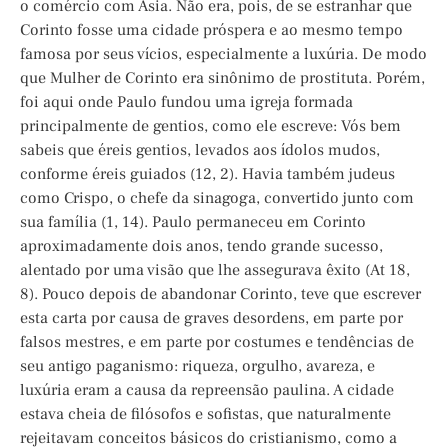
o comércio com Ásia. Não era, pois, de se estranhar que
Corinto fosse uma cidade próspera e ao mesmo tempo
famosa por seus vícios, especialmente a luxúria. De modo
que Mulher de Corinto era sinônimo de prostituta. Porém,
foi aqui onde Paulo fundou uma igreja formada
principalmente de gentios, como ele escreve: Vós bem
sabeis que éreis gentios, levados aos ídolos mudos,
conforme éreis guiados (12, 2). Havia também judeus
como Crispo, o chefe da sinagoga, convertido junto com
sua família (1, 14). Paulo permaneceu em Corinto
aproximadamente dois anos, tendo grande sucesso,
alentado por uma visão que lhe assegurava êxito (At 18,
8). Pouco depois de abandonar Corinto, teve que escrever
esta carta por causa de graves desordens, em parte por
falsos mestres, e em parte por costumes e tendências de
seu antigo paganismo: riqueza, orgulho, avareza, e
luxúria eram a causa da repreensão paulina. A cidade
estava cheia de filósofos e sofistas, que naturalmente
rejeitavam conceitos básicos do cristianismo, como a