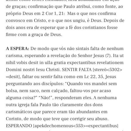
de graças; confirmação que Paulo atribui, como fonte, ao
próprio Deus em 2 Cor 1, 21: Mas o que nos confirma
convosco em Cristo, e o que nos ungiu, é Deus. Depois de
dois anos era de esperar que a fé dos corintianos fosse
firme com a graça de Deus.
A ESPERA:
De modo que vós não sintais falta de nenhum
carisma, esperando a revelação do Senhor Jesus (7). Ita ut
nihil vobis desit in ulla gratia expectantibus revelationem
Domini nostri Iesu Christi. SENTIR FALTA [stereö<5302>
=desit], faltar ou sentir falta como em Lc 22, 35, Jesus
perguntando aos discípulos: “Quando vos mandei sem
bolsa, nem saco, nem calçado, faltou-vos por acaso
alguma coisa?” “Não!”, responderam eles. A nenhuma
outra igreja fala Paulo tão claramente dos dons
carismáticos que parece eram tão abundantes em
Corinto, de modo que teve que corrigir seu abuso.
ESPERANDO [apekdechomenous<553>=expectantibus]