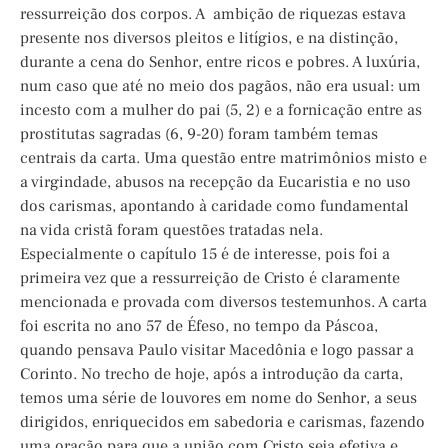
ressurreição dos corpos. A ambição de riquezas estava
presente nos diversos pleitos e litígios, e na distinção,
durante a cena do Senhor, entre ricos e pobres. A luxúria,
num caso que até no meio dos pagãos, não era usual: um
incesto com a mulher do pai (5, 2) e a fornicação entre as
prostitutas sagradas (6, 9-20) foram também temas
centrais da carta. Uma questão entre matrimônios misto e
a virgindade, abusos na recepção da Eucaristia e no uso
dos carismas, apontando à caridade como fundamental
na vida cristã foram questões tratadas nela.
Especialmente o capítulo 15 é de interesse, pois foi a
primeira vez que a ressurreição de Cristo é claramente
mencionada e provada com diversos testemunhos. A carta
foi escrita no ano 57 de Éfeso, no tempo da Páscoa,
quando pensava Paulo visitar Macedônia e logo passar a
Corinto. No trecho de hoje, após a introdução da carta,
temos uma série de louvores em nome do Senhor, a seus
dirigidos, enriquecidos em sabedoria e carismas, fazendo
uma oração para que a união com Cristo seja efetiva e