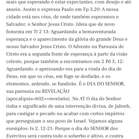
mais que esperando é estar expectantes, com desejo e até
anseio. Assim o expressa Paulo em Fp 3,20: A nossa
cidade está nos céus, de onde também esperamos o
Salvador, o Senhor Jesus Cristo. Ideia que de novo
fomenta em Tt 2 13: Aguardando a bemaventurada
esperança e o aparecimento da glória do grande Deus e
nosso Salvador Jesus Cristo. O Advento ou Parousia de
Cristo era a segunda fonte de esperança à parte da visão
celeste, porque também a encontramos em 2 Pd 3, 12:
Aguardando, e apressando-vos para a vinda do dia de
Deus, em que os céus, em fogo se desfarão, e os
elementos, ardendo, se fundirão. É o DIA DO SENHOR,
sua parousia ou REVELAÇÃO
[apocalipsis<602>=revelatio]. No AT O dia do Senhor
tinha o significado de uma intervenção divina, de Jahveh,
para castigar o pecado ou acabar com certos impérios
que perseguiam o seu povo de Israel. Vejamos alguns
exemplos: Is 2, 12-21: Porque o dia do SENHOR dos
Exércitos será contra todo o soberbo e altivo, e contra