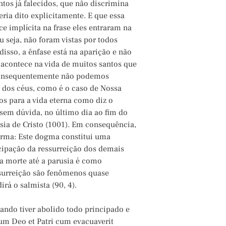
ntos já falecidos, que não discrimina
ria dito explicitamente. E que essa
ce implícita na frase eles entraram na
seja, não foram vistas por todos
isso, a ênfase está na aparição e não
acontece na vida de muitos santos que
 Consequentemente não podemos
o dos céus, como é o caso de Nossa
os para a vida eterna como diz o
 sem dúvida, no último dia ao fim do
sia de Cristo (1001). Em consequência,
irma: Este dogma constitui uma
ecipação da ressurreição dos demais
 a morte até a parusia é como
surreição são fenômenos quase
rá o salmista (90, 4).
ando tiver abolido todo principado e
num Deo et Patri cum evacuaverit