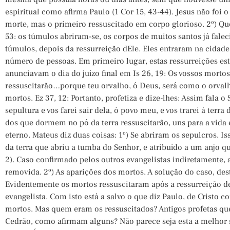
espiritual como afirma Paulo (1 Cor 15, 43-44). Jesus não foi o
morte, mas o primeiro ressuscitado em corpo glorioso. 2º) Que
53: os túmulos abriram-se, os corpos de muitos santos já falec
túmulos, depois da ressurreição dEle. Eles entraram na cidad
número de pessoas. Em primeiro lugar, estas ressurreições es
anunciavam o dia do juízo final em Is 26, 19: Os vossos mort
ressuscitarão…porque teu orvalho, ó Deus, será como o orvalho 
mortos. Ez 37, 12: Portanto, profetiza e dize-lhes: Assim fala o
sepultura e vos farei sair dela, ó povo meu, e vos trarei à terra
dos que dormem no pó da terra ressuscitarão, uns para a vida 
eterno. Mateus diz duas coisas: 1º) Se abriram os sepulcros. 
da terra que abriu a tumba do Senhor, e atribuído a um anjo q
2). Caso confirmado pelos outros evangelistas indiretamente, 
removida. 2º) As aparições dos mortos. A solução do caso, dest
Evidentemente os mortos ressuscitaram após a ressurreição de
evangelista. Com isto está a salvo o que diz Paulo, de Cristo 
mortos. Mas quem eram os ressuscitados? Antigos profetas qu
Cedrão, como afirmam alguns? Não parece seja esta a melhor s