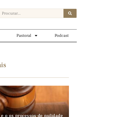
Pastoral
Podcast
is
 e o os processos de nulidade