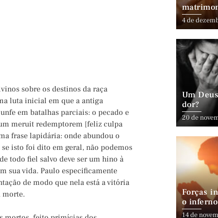
matrimo
4 de dezem
inos sobre os destinos da raça
Um Deus 
ma luta inicial em que a antiga
dor?
iunfe em batalhas parciais: o pecado e
20 de nove
ntum meruit redemptorem [feliz culpa
ma frase lapidária: onde abundou o
se isto foi dito em geral, não podemos
e todo fiel salvo deve ser um hino à
m sua vida. Paulo especificamente
ntação de modo que nela está a vitória
Forças in
a morte.
o inferno
14 de novem
 mortos, feito primícias dos