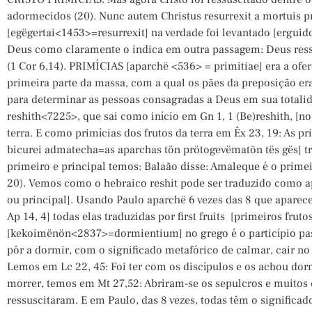
adormecidos (20). Nunc autem Christus resurrexit a mortuis
[egëgertai<1453>=resurrexit] na verdade foi levantado [erguido
Deus como claramente o indica em outra passagem: Deus ressu
(1 Cor 6,14). PRIMÍCIAS [aparchë <536> = primitiae] era a ofe
primeira parte da massa, com a qual os pães da preposição er
para determinar as pessoas consagradas a Deus em sua totali
reshith<7225>, que sai como início em Gn 1, 1 (Be)reshith, [no
terra. E como primícias dos frutos da terra em Êx 23, 19: As pri
bicurei admatecha=as aparchas tön prötogevëmatön tës gës] t
primeiro e principal temos: Balaão disse: Amaleque é o prime
20). Vemos como o hebraico reshit pode ser traduzido como ap
ou principal]. Usando Paulo aparchë 6 vezes das 8 que aparece
Ap 14, 4] todas elas traduzidas por first fruits [primeiros f
[kekoimënön<2837>=dormientium] no grego é o particípio pa
pôr a dormir, com o significado metafórico de calmar, cair no
Lemos em Lc 22, 45: Foi ter com os discípulos e os achou dor
morrer, temos em Mt 27,52: Abriram-se os sepulcros e muitos
ressuscitaram. E em Paulo, das 8 vezes, todas têm o signific