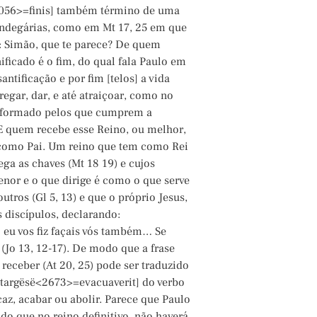
5056>=finis] também término de uma
fandegárias, como em Mt 17, 25 em que
: Simão, que te parece? De quem
nificado é o fim, do qual fala Paulo em
antificação e por fim [telos] a vida
gar, dar, e até atraiçoar, como no
s, formado pelos que cumprem a
 E quem recebe esse Reino, ou melhor,
s como Pai. Um reino que tem como Rei
ga as chaves (Mt 18 19) e cujos
nor e o que dirige é como o que serve
tros (Gl 5, 13) e que o próprio Jesus,
 discípulos, declarando:
eu vos fiz façais vós também… Se
(Jo 13, 12-17). De modo que a frase
receber (At 20, 25) pode ser traduzido
targësë<2673>=evacuaverit] do verbo
caz, acabar ou abolir. Parece que Paulo
o que no reino definitivo, não haverá