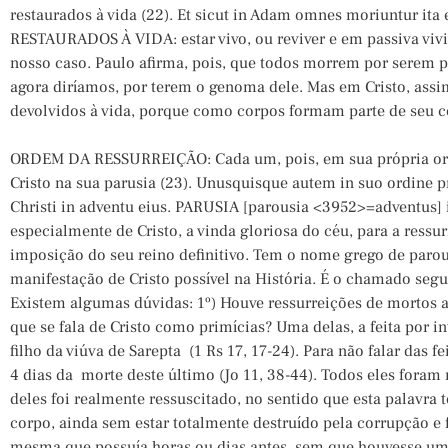
restaurados à vida (22). Et sicut in Adam omnes moriuntur ita 
RESTAURADOS À VIDA: estar vivo, ou reviver e em passiva vivif
nosso caso. Paulo afirma, pois, que todos morrem por serem 
agora diríamos, por terem o genoma dele. Mas em Cristo, assi
devolvidos à vida, porque como corpos formam parte de seu cor
ORDEM DA RESSURREIÇÃO: Cada um, pois, em sua própria orde
Cristo na sua parusia (23). Unusquisque autem in suo ordine pr
Christi in adventu eius. PARUSIA [parousia <3952>=adventus] i
especialmente de Cristo, a vinda gloriosa do céu, para a ressurr
imposição do seu reino definitivo. Tem o nome grego de parous
manifestação de Cristo possível na História. É o chamado seg
Existem algumas dúvidas: 1º) Houve ressurreições de mortos an
que se fala de Cristo como primícias? Uma delas, a feita por in
filho da viúva de Sarepta (1 Rs 17, 17-24). Para não falar das f
4 dias da morte deste último (Jo 11, 38-44). Todos eles fora
deles foi realmente ressuscitado, no sentido que esta palavra
corpo, ainda sem estar totalmente destruído pela corrupção e f
mesma que possuía horas ou dias antes, sem que houvesse um