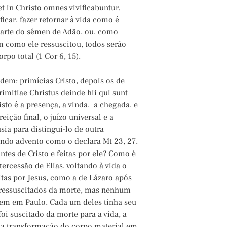
et in Christo omnes vivificabuntur.
icar, fazer retornar à vida como é
parte do sêmen de Adão, ou, como
m como ele ressuscitou, todos serão
po total (1 Cor 6, 15).
m: primícias Cristo, depois os de
imitiae Christus deinde hii qui sunt
sto é a presença, a vinda, a chegada, e
eição final, o juízo universal e a
ia para distingui-lo de outra
undo advento como o declara Mt 23, 27.
tes de Cristo e feitas por ele? Como é
tercessão de Elias, voltando à vida o
eitas por Jesus, como a de Lázaro após
m ressuscitados da morte, mas nenhum
 tem em Paulo. Cada um deles tinha seu
oi suscitado da morte para a vida, a
a transformação do corpo material em