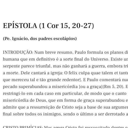
EPÍSTOLA (1 Cor 15, 20-27)
(Pe. Ignácio, dos padres escolápios)
INTRODUÇÃO: Num breve resumo, Paulo formula os planos div
humana que em definitivo é a sorte final do Universo. Existe u
serpente parece triunfal, mas não ganhará a guerra, embora tr
a morte. Dele cantará a igreja: O felix culpa quae talem et ta
que mereceu tal e tão grande redentor]. E Paulo comentará nu
pecado superabundou a misericórdia [ou a graça](Rm 5, 20). E 
restringi-lo em cada caso em particular, de modo que o canto d
misericórdia de Deus, que em forma de graça superabundou e
admite que a ressurreição de Cristo seja a base de sua argume
final sobre todos os inimigos, sendo o último a ser derrotado 
CRISTO PRIMÍCIAS: Mas agora Cristo foi ressuscitado dentre os