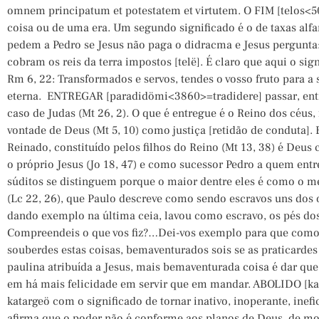
omnem principatum et potestatem et virtutem. O FIM [telos<
coisa ou de uma era. Um segundo significado é o de taxas al
pedem a Pedro se Jesus não paga o didracma e Jesus pergunta
cobram os reis da terra impostos [telë]. É claro que aqui o sig
Rm 6, 22: Transformados e servos, tendes o vosso fruto para a s
eterna. ENTREGAR [paradidömi<3860>=tradidere] passar, entre
caso de Judas (Mt 26, 2). O que é entregue é o Reino dos céu
vontade de Deus (Mt 5, 10) como justiça [retidão de conduta].
Reinado, constituído pelos filhos do Reino (Mt 13, 38) é Deu
o próprio Jesus (Jo 18, 47) e como sucessor Pedro a quem entre
súditos se distinguem porque o maior dentre eles é como o me
(Lc 22, 26), que Paulo descreve como sendo escravos uns dos ou
dando exemplo na última ceia, lavou como escravo, os pés dos
Compreendeis o que vos fiz?…Dei-vos exemplo para que como 
souberdes estas coisas, bemaventurados sois se as praticardes 
paulina atribuída a Jesus, mais bemaventurada coisa é dar que 
em há mais felicidade em servir que em mandar. ABOLIDO [ka
katargeö com o significado de tornar inativo, inoperante, inefi
afirma que o poder não é conforme aos planos de Deus, de mod