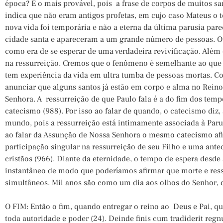
época? É o mais provável, pois a frase de corpos de muitos sa
indica que não eram antigos profetas, em cujo caso Mateus o te
nova vida foi temporária e não a eterna da última parusia pare
cidade santa e apareceram a um grande número de pessoas. Ou 
como era de se esperar de uma verdadeira revivificação. Além d
na ressurreição. Cremos que o fenômeno é semelhante ao que 
tem experiência da vida em ultra tumba de pessoas mortas.
anunciar que alguns santos já estão em corpo e alma no Rein
Senhora. A ressurreição de que Paulo fala é a do fim dos temp
catecismo (988). Por isso ao falar de quando, o catecismo diz,
mundo, pois a ressurreição está intimamente associada à Paru
ao falar da Assunção de Nossa Senhora o mesmo catecismo af
participação singular na ressurreição de seu Filho e uma ant
cristãos (966). Diante da eternidade, o tempo de espera desde
instantâneo de modo que poderíamos afirmar que morte e res
simultâneos. Mil anos são como um dia aos olhos do Senhor, di
O FIM: Então o fim, quando entregar o reino ao Deus e Pai, qu
toda autoridade e poder (24). Deinde finis cum tradiderit reg