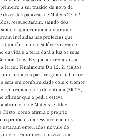
 primeiro a ser trazido de novo da
 dizer das palavras de Mateus 27, 52-
idos, ressuscitaram: saindo dos
e santa e apareceram a um grande
tavam incluídas nas profecias que
os e também o meu cadáver viverão e
da vida e a terra dará à luz os seus
 Senhor Deus: Eis que abrirei a vossa
 de Israel. Finalmente Dn 12, 2: Muitos
eterna e outros para vergonha e horror
Isso está em conformidade com o tremor
ue removeu a pedra da entrada (Mt 28,
ao afirmar que a pedra estava
a afirmação de Mateus, é difícil.
 Cristo, como afirma o próprio
como primícias da ressurreição dos
e estavam enterrados no vale do
olução. Familiares dos vivos na