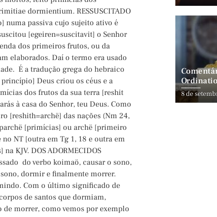
 primitiae dormientium. RESSUSCITADO
] numa passiva cujo sujeito ativo é
scitou [egeiren=suscitavit] o Senhor
renda dos primeiros frutos, ou da
am elaborados. Daí o termo era usado
dade. É a tradução grega do hebraico
Comentár
Ordinatio
 princípio] Deus criou os céus e a
mícias dos frutos da sua terra [reshit
8 de setemb
rarás à casa do Senhor, teu Deus. Como
iro [reshith=archë] das nações (Nm 24,
archë [primícias] ou archë [primeiro
 no NT [outra em Tg 1, 18 e outra em
rutos] na KJV. DOS ADORMECIDOS
ssado do verbo koimaö, causar o sono,
 sono, dormir e finalmente morrer.
mindo. Com o último significado de
 corpos de santos que dormiam,
ado de morrer, como vemos por exemplo