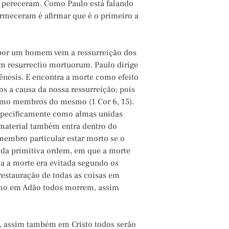
, pereceram. Como Paulo está falando
dormeceram é afirmar que é o primeiro a
por um homem vem a ressurreição dos
 resurrectio mortuorum. Paulo dirige
ênesis. E encontra a morte como efeito
os a causa da nossa ressurreição; pois
omo membros do mesmo (1 Cor 6, 15).
especificamente como almas unidas
 material também entra dentro do
embro particular estar morto se o
o da primitiva ordem, em que a morte
da a morte era evitada segundo os
 restauração de todas as coisas em
como em Adão todos morrem, assim
assim também em Cristo todos serão