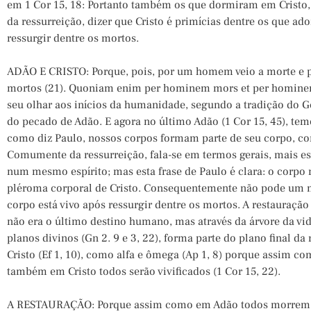
em 1 Cor 15, 18: Portanto também os que dormiram em Cristo
da ressurreição, dizer que Cristo é primícias dentre os que a
ressurgir dentre os mortos.
ADÃO E CRISTO: Porque, pois, por um homem veio a morte e 
mortos (21). Quoniam enim per hominem mors et per hominem
seu olhar aos inícios da humanidade, segundo a tradição do G
do pecado de Adão. E agora no último Adão (1 Cor 15, 45), tem
como diz Paulo, nossos corpos formam parte de seu corpo, c
Comumente da ressurreição, fala-se em termos gerais, mais 
num mesmo espírito; mas esta frase de Paulo é clara: o corpo
pléroma corporal de Cristo. Consequentemente não pode um m
corpo está vivo após ressurgir dentre os mortos. A restauraçã
não era o último destino humano, mas através da árvore da vi
planos divinos (Gn 2. 9 e 3, 22), forma parte do plano final da
Cristo (Ef 1, 10), como alfa e ômega (Ap 1, 8) porque assim 
também em Cristo todos serão vivificados (1 Cor 15, 22).
A RESTAURAÇÃO: Porque assim como em Adão todos morrem, 