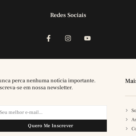
Redes Sociais
nca perca nenhuma notícia importante.
Mai
screva-se em nossa newsletter.
So
A
Quero Me Inscrever
C