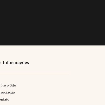
s Informações
bre o Site
ssociação
ontato