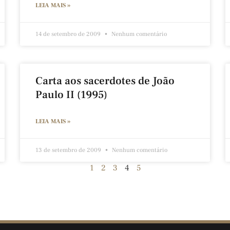
LEIA MAIS »
14 de setembro de 2009
Nenhum comentário
Carta aos sacerdotes de João
Paulo II (1995)
LEIA MAIS »
13 de setembro de 2009
Nenhum comentário
1
2
3
4
5