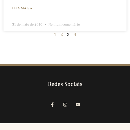
LEIA MAIS »
31 de maio de 2010
Nenhum comentário
1
2
3
4
Redes Sociais