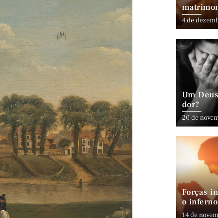
matrimo
4 de dezem
Um Deus 
dor?
20 de nove
Forças in
o inferno
14 de novem