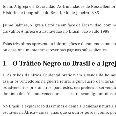
Idem, A Igreja e a Escravidão. As Irmandades de Nossa Senhora
Histórico e Geográfico do Brasil, Rio de Janeiro 1988.
Jaime Balmes, A Igreja Católica em face da Escravidão, com A
Carvalho: A Igreja e a Escravidão no Brasil, São Paulo 1988.
Estas três obras apresentam informações e documentos pouco
ou ocasionalmente transcrever nas páginas subseqüentes.
1. O Tráfico Negro no Brasil e a Igre
1. As tribos da África Ocidental praticavam a venda de ho
assim os vencedores na guerra retirar algum lucro da vitória
os adversários prisioneiros; para estes, era preferível ser ve
domínio de africanos vencedores; estes tratavam ignominiosa
No Brasil, a exploração das minas e demais riquezas naturais 
escravos na África – coisa, aliás que já outros povos (como, p