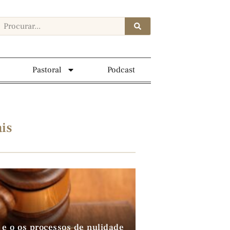
Pastoral
Podcast
is
 e o os processos de nulidade