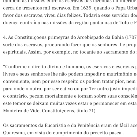
também as missões entre os escravos das fazendas do interior.
cerca de trezentos mil escravos. Em 1639, quando o Papa Ur
favor dos escravos, viveu dias felizes. Todavia esse servidor d
doença contraída nas missões da região pantanosa de Tolu e F
4. As Constituiçoens primeyras do Arcebispado da Bahia (1707
sorte dos escravos, procurando fazer que os senhores lhe prop
espirituais. Assim, por exemplo, no tocante ao sacramento do
“Conforme o direito divino e humano, os escravos e escravas
livres e seus senhores lhe não podem impedir o matrimônio 
conveniente, nem por esse respeito os podem tratar pior, nem
para onde o outro, por ser cativo ou por Ter outro justo imped
o contrário, pecam mortalmente e tomam sobre suas consciênc
este temor se deixam muitas vezes estar e permanecer em est
Monteiro de Vide, Constituiçoens, título 71).
Os sacramentos da Eucaristia e da Penitência eram de fácil ac
Quaresma, em vista do cumprimento do preceito pascal.