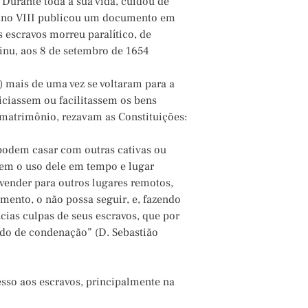
 Durante toda a sua vida, cuidou de
bano VIII publicou um documento em
os escravos morreu paralítico, de
inu, aos 8 de setembro de 1654
) mais de uma vez se voltaram para a
iciassem ou facilitassem os bens
 matrimônio, rezavam as Constituições:
 podem casar com outras cativas ou
nem o uso dele em tempo e lugar
 vender para outros lugares remotos,
imento, o não possa seguir, e, fazendo
ias culpas de seus escravos, que por
ado de condenação” (D. Sebastião
esso aos escravos, principalmente na