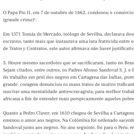
O Papa Pio II, em 7 de outubro de 1462, condenou o comérc
(grande crime)¹.
Em 1571 Tomás de Mercado, teólogo de Sevilha, declarava desum
escravos, tanto mais que instaurava uma luta fratricida entre
de Tratos y Contratos, este autor afirmava não haver justificat
3. Houve mesmo sacerdotes que se sacrificaram, tanto no Brasi
Sejam citados, entre outros, os Padres Afonso Sandoval S. J. e 
do trabalho em prol dos negros em Cartagena das Índias, porto
grande coragem denunciou os maus tratos de muitos traficantes
suscitar uma mentalidade antiescravagista; para melhor traba
africana a fim de entender mais perspicazmente aqueles pobr
Quanto a Pedro Claver, em 1610 chegou de Sevilha a Cartagena
ensinou o amor aos negros. Na Colômbia foi ordenado sacerdo
Sandoval junto aos negros. No ano seguinte, foi para o Peru; 