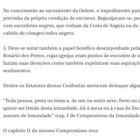
No concernente ao sacramento da Ordem, o impedimento para 
provinha da própria condição de escravos. Regozijavam-se, 
com sacerdotes negros, que vinham da Costa de Angola ou da 
cabido de cônegos todos negros.
5. Deve-se notar também o papel benéfico desempenhado pel
Rosário dos Pretos, cujas igrejas eram pontos de encontro de e
faziam suas devoções como também exprimiam suas aspirações
sentimentos.
Dentre os Estatutos dessas Confrarias merecem destaque algu
“Toda pessoa, preta ou branca, de um ou outro sexo, forro ou 
quiser ser Irmão desta irmandade, irá à mesa ou à casa do Es
assento de Irmandade” (cap. I do Compromisso da Irmandade d
O capítulo II do mesmo Compromisso reza: