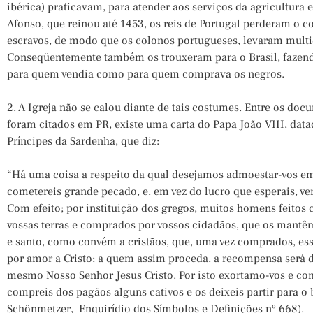
ibérica) praticavam, para atender aos serviços da agricultura 
Afonso, que reinou até 1453, os reis de Portugal perderam o c
escravos, de modo que os colonos portugueses, levaram multi
Conseqüentemente também os trouxeram para o Brasil, fazendo
para quem vendia como para quem comprava os negros.
2. A Igreja não se calou diante de tais costumes. Entre os do
foram citados em PR, existe uma carta do Papa João VIII, data
Príncipes da Sardenha, que diz:
“Há uma coisa a respeito da qual desejamos admoestar-vos em
cometereis grande pecado, e, em vez do lucro que esperais, ver
Com efeito; por instituição dos gregos, muitos homens feitos 
vossas terras e comprados por vossos cidadãos, que os mantê
e santo, como convém a cristãos, que, uma vez comprados, es
por amor a Cristo; a quem assim proceda, a recompensa será
mesmo Nosso Senhor Jesus Cristo. Por isto exortamo-vos e 
compreis dos pagãos alguns cativos e os deixeis partir para o
Schönmetzer, Enquirídio dos Símbolos e Definições nº 668).