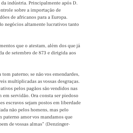
e da indústria. Principalmente após D.
ontrole sobre a importação de
dões de africanos para a Europa.
 negócios altamente lucrativos tanto
cumentos que o atestam, além dos que já
da de setembro de 873 e dirigida aos
 tom paterno; se não vos emendardes,
eis multiplicadas as vossas desgraças.
cativos pelos pagãos são vendidos nas
m em servidão. Ora consta ser piedoso
ses escravos sejam postos em liberdade
 dada não pelos homens, mas pelo
com paterno amor vos mandamos que
 bem de vossas almas” (Denzinger-