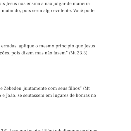
is Jesus nos ensina a não julgar de maneira
á matando, pois seria algo evidente. Você pode
s erradas, aplique o mesmo princípio que Jesus
 ações, pois dizem mas não fazem” (Mt 23,3).
de Zebedeu, juntamente com seus filhos” (Mt
go e João, se sentassem em lugares de honras no
,33). Isso me inspira! Nós trabalhamos na vinha