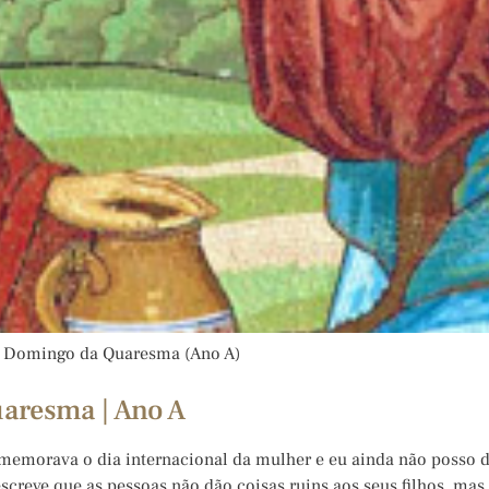
III Domingo da Quaresma (Ano A)
uaresma | Ano A
memorava o dia internacional da mulher e eu ainda não posso de
 descreve que as pessoas não dão coisas ruins aos seus filhos, m