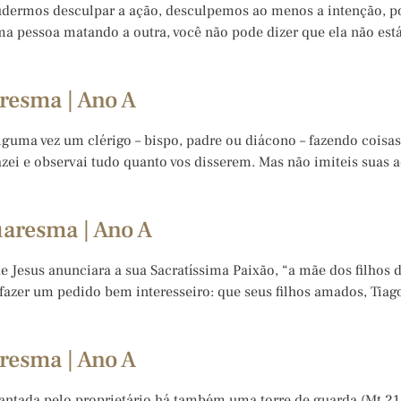
udermos desculpar a ação, desculpemos ao menos a intenção, po
uma pessoa matando a outra, você não pode dizer que ela não est
resma | Ano A
 alguma vez um clérigo – bispo, padre ou diácono – fazendo coisa
fazei e observai tudo quanto vos disserem. Mas não imiteis suas
uaresma | Ano A
e Jesus anunciara a sua Sacratíssima Paixão, “a mãe dos filhos 
a fazer um pedido bem interesseiro: que seus filhos amados, Tia
resma | Ano A
lantada pelo proprietário há também uma torre de guarda (Mt 21