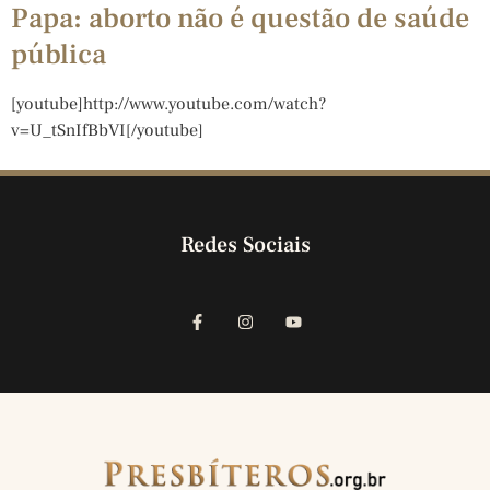
Papa: aborto não é questão de saúde
pública
[youtube]http://www.youtube.com/watch?
v=U_tSnIfBbVI[/youtube]
Redes Sociais