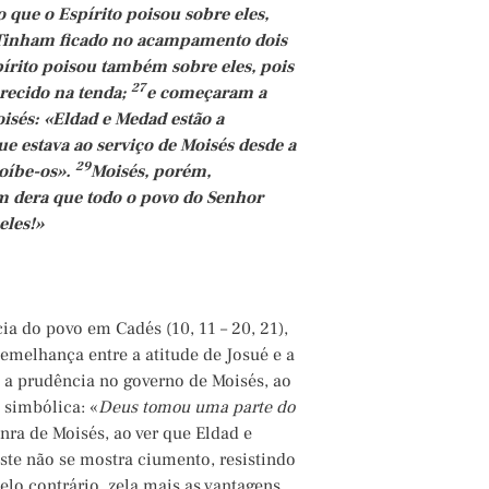
o que o Espírito poisou sobre eles,
Tinham ficado no acampamento dois
írito poisou também sobre eles, pois
27
recido na tenda;
e começaram a
isés: «Eldad e Medad estão a
ue estava ao serviço de Moisés desde a
29
roíbe-os».
Moisés, porém,
 dera que todo o povo do Senhor
eles!»
cia do povo em Cadés (10, 11 – 20, 21),
semelhança entre a atitude de Josué e a
 a prudência no governo de Moisés, ao
 simbólica: «
Deus tomou uma parte do
ra de Moisés, ao ver que Eldad e
te não se mostra ciumento, resistindo
pelo contrário, zela mais as vantagens