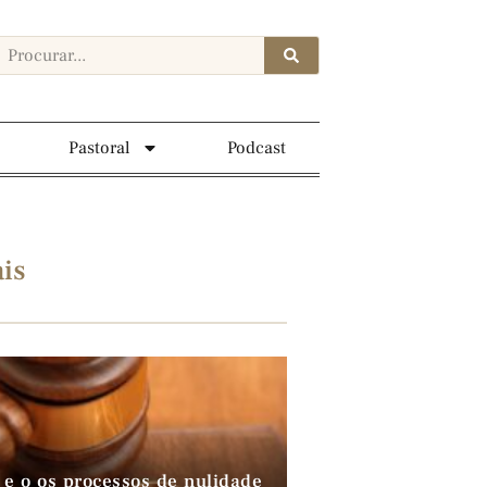
Pastoral
Podcast
is
 e o os processos de nulidade