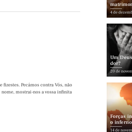
matrimo
4 de dezem
Um Deus 
dor?
20 de nove
 fizestes. Pecámos contra Vós, não
nome, mostrai-nos a vossa infinita
Forças in
o inferno
14 de novem