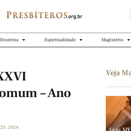
Doutrina
Espiritualidade
Magistério
Veja Ma
 XXVI
omum – Ano
 23, 2024
Leão XIV