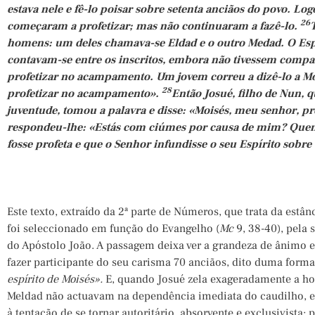
estava nele e fê-lo poisar sobre setenta anciãos do povo. Log
26
começaram a profetizar; mas não continuaram a fazê-lo.
homens: um deles chamava-se Eldad e o outro Medad. O Esp
contavam-se entre os inscritos, embora não tivessem compa
profetizar no acampamento. Um jovem correu a dizê-lo a Mo
28
profetizar no acampamento».
Então Josué, filho de Nun, q
juventude, tomou a palavra e disse: «Moisés, meu senhor, p
respondeu-lhe: «Estás com ciúmes por causa de mim? Quem
fosse profeta e que o Senhor infundisse o seu Espírito sobre 
Este texto, extraído da 2ª parte de Números, que trata da estân
foi seleccionado em função do Evangelho (
Mc
9, 38-40), pela 
do Apóstolo João. A passagem deixa ver a grandeza de ânimo e
fazer participante do seu carisma 70 anciãos, dito duma forma
espírito de Moisés».
E, quando Josué zela exageradamente a hon
Meldad não actuavam na dependência imediata do caudilho, es
à tentação de se tornar autoritário, absorvente e exclusivista; 