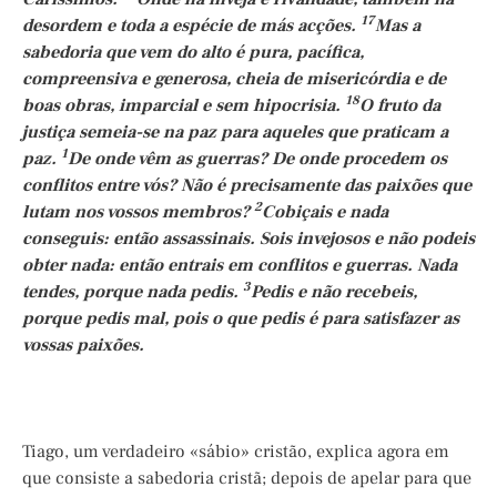
17
desordem e toda a espécie de más acções.
Mas a
sabedoria que vem do alto é pura, pacífica,
compreensiva e generosa, cheia de misericórdia e de
18
boas obras, imparcial e sem hipocrisia.
O fruto da
justiça semeia-se na paz para aqueles que praticam a
1
paz.
De onde vêm as guerras? De onde procedem os
conflitos entre vós? Não é precisamente das paixões que
2
lutam nos vossos membros?
Cobiçais e nada
conseguis: então assassinais. Sois invejosos e não podeis
obter nada: então entrais em conflitos e guerras. Nada
3
tendes, porque nada pedis.
Pedis e não recebeis,
porque pedis mal, pois o que pedis é para satisfazer as
vossas paixões.
Tiago, um verdadeiro «sábio» cristão, explica agora em
que consiste a sabedoria cristã; depois de apelar para que