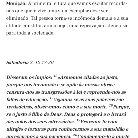
Monição:
A primeira leitura que vamos escutar recorda-
nos que quem vive uma vida exemplar deve ser
eliminado. Tal pessoa torna-se incómoda demais e a sua
atitude constitui, ainda hoje, uma reprovação silenciosa
para toda a sociedade.
Sabedoria
2, 12.17-20
12
Disseram os ímpios:
«Armemos ciladas ao justo,
porque nos incomoda e se opõe às nossas obras;
censura-nos as transgressões à lei e repreende-nos as
17
faltas de educação.
Vejamos se as suas palavras são
18
verdadeiras, observemos como é a sua morte.
Porque,
se o justo é filho de Deus, Deus o protegerá e o livrará
19
das mãos dos seus adversários.
Provemo-lo com
ultrajes e torturas para conhecermos a sua mansidão e
20
apreciarmos a sua paciência.
Condenemo-lo à morte