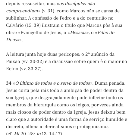
depois ressuscitar, mas «
os discípulos não
compreendiam»
(v. 31), como Marcos não se cansa de
sublinhar. A confissão de Pedro e a do centurião no
Calvário (15, 39) ilustram o título que Marcos pôs à sua
obra: «Evangelho de Jesus, o «
Messias»,
o «
Filho de
Deus»
».
A leitura junta hoje duas perícopes: o 2º anúncio da
Paixão (vv. 30-32) e a discussão sobre quem é o maior no
Reino (vv. 33-37).
34
«
O último de todos e o servo de todos».
Duma penada,
Jesus corta pela raiz toda a ambição de poder dentro da
sua Igreja, que desgraçadamente pode infectar tanto os
membros da hierarquia como os leigos, por vezes ainda
mais ciosos de poder dentro da Igreja. Jesus deixou bem
claro que a autoridade é uma forma de serviço humilde e
discreto, alheia a clericalismos e protagonismos
(cf.
Mt
20, 28;
Jo
13, 14-17).