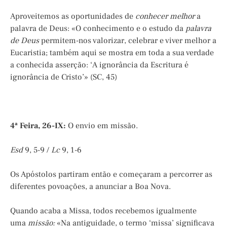
Aproveitemos as oportunidades de
conhecer melhor
a
palavra de Deus: «O conhecimento e o estudo da
palavra
de Deus
permitem-nos valorizar, celebrar e viver melhor a
Eucaristia; também aqui se mostra em toda a sua verdade
a conhecida asserção: ‘A ignorância da Escritura é
ignorância de Cristo’» (SC, 45)
4ª Feira, 26-IX:
O envio em missão.
Esd
9, 5-9 /
Lc
9, 1-6
Os Apóstolos partiram então e começaram a percorrer as
diferentes povoações, a anunciar a Boa Nova.
Quando acaba a Missa, todos recebemos igualmente
uma
missão:
«Na antiguidade, o termo ‘missa’ significava