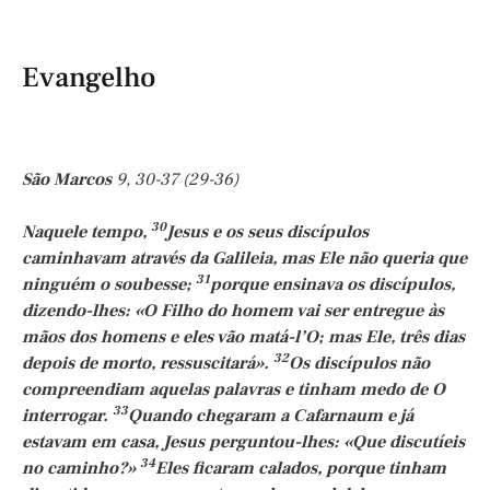
Evangelho
São Marcos
9, 30-37 (29-36)
30
Naquele tempo,
Jesus e os seus discípulos
caminhavam através da Galileia, mas Ele não queria que
31
ninguém o soubesse;
porque ensinava os discípulos,
dizendo-lhes: «O Filho do homem vai ser entregue às
mãos dos homens e eles vão matá-l’O; mas Ele, três dias
32
depois de morto, ressuscitará».
Os discípulos não
compreendiam aquelas palavras e tinham medo de O
33
interrogar.
Quando chegaram a Cafarnaum e já
estavam em casa, Jesus perguntou-lhes: «Que discutíeis
34
no caminho?»
Eles ficaram calados, porque tinham