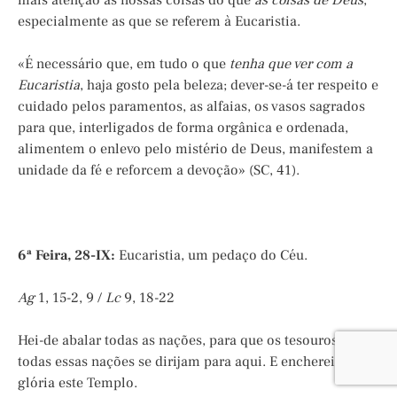
mais atenção às nossas coisas do que
às coisas de Deus
,
especialmente as que se referem à Eucaristia.
«É necessário que, em tudo o que
tenha que ver com a
Eucaristia
, haja gosto pela beleza; dever-se-á ter respeito e
cuidado pelos paramentos, as alfaias, os vasos sagrados
para que, interligados de forma orgânica e ordenada,
alimentem o enlevo pelo mistério de Deus, manifestem a
unidade da fé e reforcem a devoção» (SC, 41).
6ª Feira, 28-IX:
Eucaristia, um pedaço do Céu.
Ag
1, 15-2, 9 /
Lc
9, 18-22
Hei-de abalar todas as nações, para que os tesouros de
todas essas nações se dirijam para aqui. E encherei de
glória este Templo.