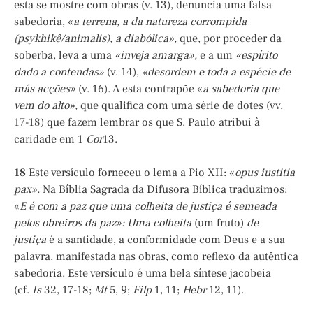
esta se mostre com obras (v. 13), denuncia uma falsa
sabedoria, «
a terrena, a da natureza corrompida
(psykhikê/animalis), a diabólica»,
que, por proceder da
soberba, leva a uma
«inveja amarga»,
e a um
«espírito
dado a contendas»
(v. 14),
«desordem e toda a espécie de
más acções»
(v. 16). A esta contrapõe «
a sabedoria que
vem do alto»,
que qualifica com uma série de dotes (vv.
17-18) que fazem lembrar os que S. Paulo atribui à
caridade em 1
Cor
13.
18
Este versículo forneceu o lema a Pio XII: «
opus iustitia
pax».
Na Bíblia Sagrada da Difusora Bíblica traduzimos:
«
E é com a paz que uma colheita de justiça é semeada
pelos obreiros da paz»:
Uma colheita
(um fruto)
de
justiça
é a santidade, a conformidade com Deus e a sua
palavra, manifestada nas obras, como reflexo da autêntica
sabedoria. Este versículo é uma bela síntese jacobeia
(cf.
Is
32, 17-18;
Mt
5, 9;
Filp
1, 11;
Hebr
12, 11).