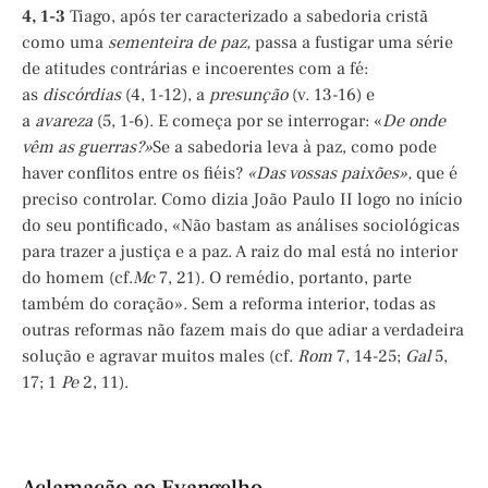
4, 1-3
Tiago, após ter caracterizado a sabedoria cristã
como uma
sementeira de paz,
passa a fustigar uma série
de atitudes contrárias e incoerentes com a fé:
as
discórdias
(4, 1-12), a
presunção
(v. 13-16) e
a
avareza
(5, 1-6). E começa por se interrogar: «
De onde
vêm as guerras?»
Se a sabedoria leva à paz, como pode
haver conflitos entre os fiéis?
«Das vossas paixões»,
que é
preciso controlar. Como dizia João Paulo II logo no início
do seu pontificado, «Não bastam as análises sociológicas
para trazer a justiça e a paz. A raiz do mal está no interior
do homem (cf.
Mc
7, 21). O remédio, portanto, parte
também do coração». Sem a reforma interior, todas as
outras reformas não fazem mais do que adiar a verdadeira
solução e agravar muitos males (cf.
Rom
7, 14-25;
Gal
5,
17; 1
Pe
2, 11).