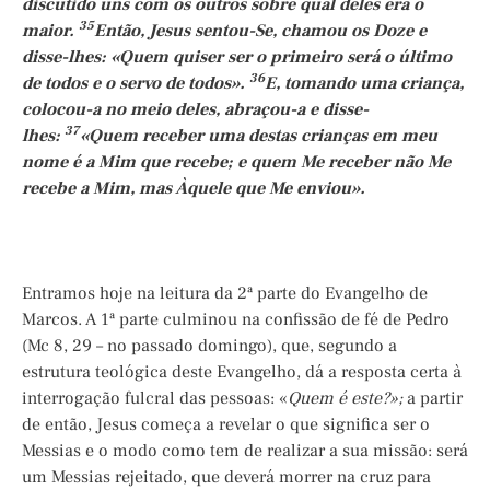
discutido uns com os outros sobre qual deles era o
35
maior.
Então, Jesus sentou-Se, chamou os Doze e
disse-lhes: «Quem quiser ser o primeiro será o último
36
de todos e o servo de todos».
E, tomando uma criança,
colocou-a no meio deles, abraçou-a e disse-
37
lhes:
«Quem receber uma destas crianças em meu
nome é a Mim que recebe; e quem Me receber não Me
recebe a Mim, mas Àquele que Me enviou».
Entramos hoje na leitura da 2ª parte do Evangelho de
Marcos. A 1ª parte culminou na confissão de fé de Pedro
(Mc 8, 29 – no passado domingo), que, segundo a
estrutura teológica deste Evangelho, dá a resposta certa à
interrogação fulcral das pessoas: «
Quem é este?»;
a partir
de então, Jesus começa a revelar o que significa ser o
Messias e o modo como tem de realizar a sua missão: será
um Messias rejeitado, que deverá morrer na cruz para