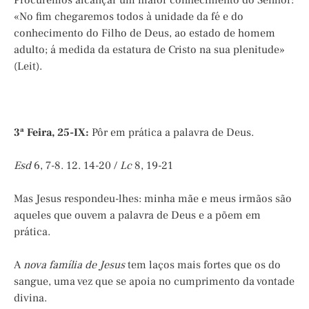
Procuremos alcançar um maior conhecimento do Senhor:
«No fim chegaremos todos à unidade da fé e do
conhecimento do Filho de Deus, ao estado de homem
adulto; á medida da estatura de Cristo na sua plenitude»
(Leit).
3ª Feira, 25-IX:
Pôr em prática a palavra de Deus.
Esd
6, 7-8. 12. 14-20 /
Lc
8, 19-21
Mas Jesus respondeu-lhes: minha mãe e meus irmãos são
aqueles que ouvem a palavra de Deus e a põem em
prática.
A
nova família de Jesus
tem laços mais fortes que os do
sangue, uma vez que se apoia no cumprimento da vontade
divina.