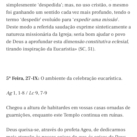
simplesmente ‘despedida’; mas, no uso cristão, o mesmo
foi ganhando um sentido cada vez mais profundo, tendo o
termo ‘despedir’ evoluído para ‘
expedir uma missão
’.
Deste modo a referida saudação exprime sinteticamente a
natureza missionária da Igreja; seria bom ajudar o povo
de Deus a aprofundar esta
dimensão constitutiva eclesial
,
tirando inspiração da Eucaristia» (SC, 51).
5ª Feira, 27-IX:
O ambiente da celebração eucarística.
Ag
1, 1-8 /
Lc
9, 7-9
Chegou a altura de habitardes em vossas casas ornadas de
guarnições, enquanto este Templo continua em ruínas.
Deus queixa-se, através do profeta Ageu, de dedicarmos