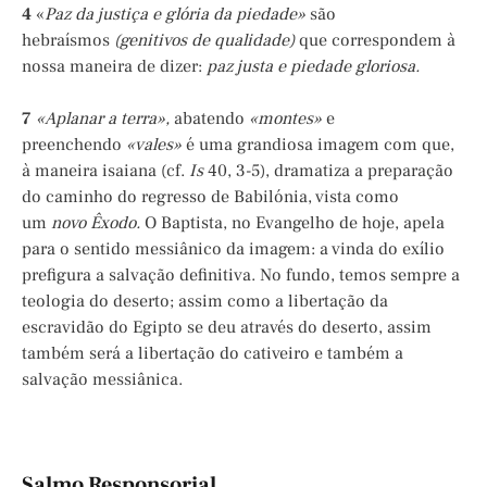
4
«
Paz da justiça e glória da piedade»
são
hebraísmos
(genitivos de qualidade)
que correspondem à
nossa maneira de dizer:
paz justa e piedade gloriosa.
7
«Aplanar a terra»,
abatendo
«montes»
e
preenchendo
«vales»
é uma grandiosa imagem com que,
à maneira isaiana (cf.
Is
40, 3-5), dramatiza a preparação
do caminho do regresso de Babilónia, vista como
um
novo Êxodo.
O Baptista, no Evangelho de hoje, apela
para o sentido messiânico da imagem: a vinda do exílio
prefigura a salvação definitiva. No fundo, temos sempre a
teologia do deserto; assim como a libertação da
escravidão do Egipto se deu através do deserto, assim
também será a libertação do cativeiro e também a
salvação messiânica.
Salmo Responsorial