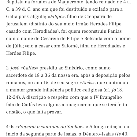
Baptista na fortaleza de Maqueronte, tendo reinado de 4 a.
C, a 39 d. C, ano em que foi destituído e exilado para a
Gália por Calígula;
«Filipe»,
filho de Cleópatra de
Jerusalém (distinto do seu meio irmão Herodes Filipe
casado com Herodíades), foi quem reconstruiu Panias
com o nome de Cesareia de Filipe e Betsaida com o nome
de Júlia; veio a casar com Salomé, filha de Herodíades e
Herdes Filipe.
2
José «Caifás»
presidiu ao Sinédrio, como sumo
sacerdote de 18 a 36 da nossa era, após a deposição pelos
romanos, no ano 15, de seu sogro
«Anás»,
que continuou
a manter grande influência político-religiosa (cf.
Jo
18,
12-24). A discrição e respeito com que o IV Evangelho
fala de Caifás leva alguns a imaginarem que se terá feito
cristão, o que falta provar.
4-6
«Preparai o caminho do Senhor…»
A longa citação do
início da segunda parte de Isaías, o Dêutero-Isaías (
Is
40,