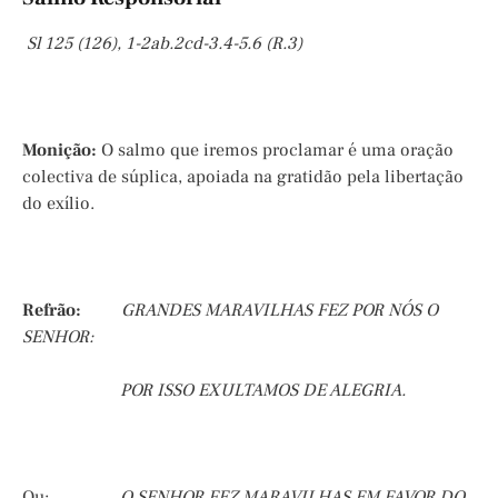
Sl 125 (126), 1-2ab.2cd-3.4-5.6 (R.3)
Monição
:
O salmo que iremos proclamar é uma oração
colectiva de súplica, apoiada na gratidão pela libertação
do exílio.
Refrão:
GRANDES MARAVILHAS FEZ POR NÓS O
SENHOR:
POR ISSO EXULTAMOS DE ALEGRIA.
Ou:
O SENHOR FEZ MARAVILHAS EM FAVOR DO