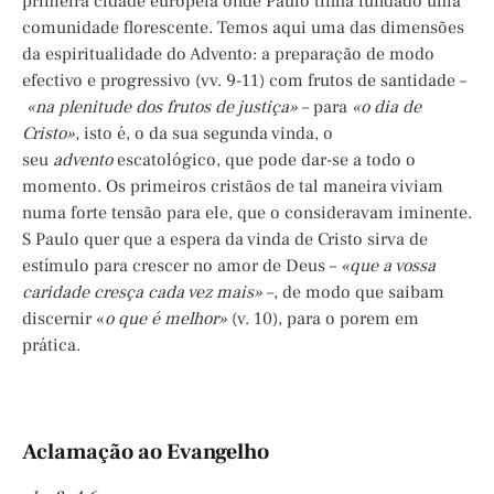
primeira cidade europeia onde Paulo tinha fundado uma
comunidade florescente. Temos aqui uma das dimensões
da espiritualidade do Advento: a preparação de modo
efectivo e progressivo (vv. 9-11) com frutos de santidade –
«na plenitude dos frutos de justiça»
– para
«o dia de
Cristo»,
isto é, o da sua segunda vinda, o
seu
advento
escatológico, que pode dar-se a todo o
momento. Os primeiros cristãos de tal maneira viviam
numa forte tensão para ele, que o consideravam iminente.
S Paulo quer que a espera da vinda de Cristo sirva de
estímulo para crescer no amor de Deus –
«que a vossa
caridade cresça cada vez mais»
–, de modo que saibam
discernir «
o que é melhor»
(v. 10), para o porem em
prática.
Aclamação ao Evangelho