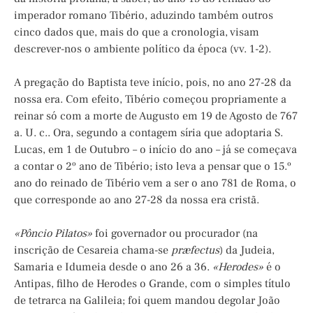
imperador romano Tibério, aduzindo também outros
cinco dados que, mais do que a cronologia, visam
descrever-nos o ambiente político da época (vv. 1-2).
A pregação do Baptista teve início, pois, no ano 27-28 da
nossa era. Com efeito, Tibério começou propriamente a
reinar só com a morte de Augusto em 19 de Agosto de 767
a. U. c.. Ora, segundo a contagem síria que adoptaria S.
Lucas, em 1 de Outubro – o início do ano – já se começava
a contar o 2º ano de Tibério; isto leva a pensar que o 15.º
ano do reinado de Tibério vem a ser o ano 781 de Roma, o
que corresponde ao ano 27-28 da nossa era cristã.
«Pôncio Pilatos»
foi governador ou procurador (na
inscrição de Cesareia chama-se
præfectus
) da Judeia,
Samaria e Idumeia desde o ano 26 a 36.
«Herodes»
é o
Antipas, filho de Herodes o Grande, com o simples título
de tetrarca na Galileia; foi quem mandou degolar João