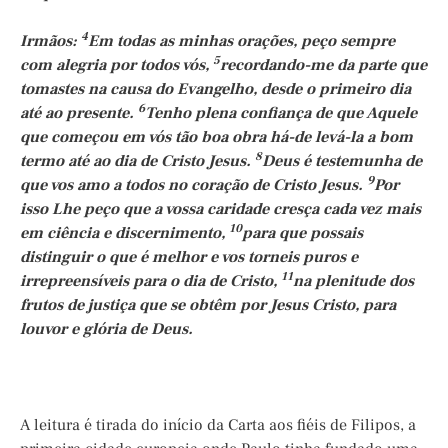
4
Irmãos:
Em todas as minhas orações, peço sempre
5
com alegria por todos vós,
recordando-me da parte que
tomastes na causa do Evangelho, desde o primeiro dia
6
até ao presente.
Tenho plena confiança de que Aquele
que começou em vós tão boa obra há-de levá-la a bom
8
termo até ao dia de Cristo Jesus.
Deus é testemunha de
9
que vos amo a todos no coração de Cristo Jesus.
Por
isso Lhe peço que a vossa caridade cresça cada vez mais
10
em ciência e discernimento,
para que possais
distinguir o que é melhor e vos torneis puros e
11
irrepreensíveis para o dia de Cristo,
na plenitude dos
frutos de justiça que se obtêm por Jesus Cristo, para
louvor e glória de Deus.
A leitura é tirada do início da Carta aos fiéis de Filipos, a