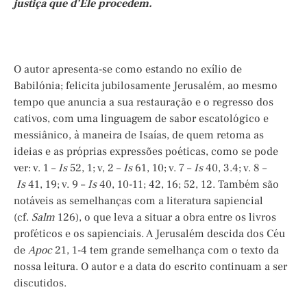
justiça que d’Ele procedem.
O autor apresenta-se como estando no exílio de
Babilónia; felicita jubilosamente Jerusalém, ao mesmo
tempo que anuncia a sua restauração e o regresso dos
cativos, com uma linguagem de sabor escatológico e
messiânico, à maneira de Isaías, de quem retoma as
ideias e as próprias expressões poéticas, como se pode
ver: v. 1 –
Is
52, 1; v, 2 –
Is
61, 10; v. 7 –
Is
40, 3.4; v. 8 –
Is
41, 19; v. 9 –
Is
40, 10-11; 42, 16; 52, 12. Também são
notáveis as semelhanças com a literatura sapiencial
(cf.
Salm
126), o que leva a situar a obra entre os livros
proféticos e os sapienciais. A Jerusalém descida dos Céu
de
Apoc
21, 1-4 tem grande semelhança com o texto da
nossa leitura. O autor e a data do escrito continuam a ser
discutidos.