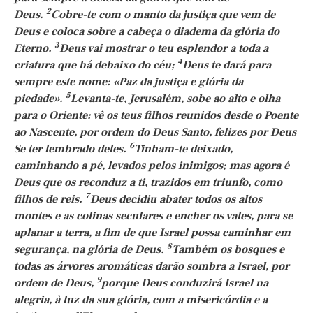
2
Deus.
Cobre-te com o manto da justiça que vem de
Deus e coloca sobre a cabeça o diadema da glória do
3
Eterno.
Deus vai mostrar o teu esplendor a toda a
4
criatura que há debaixo do céu;
Deus te dará para
sempre este nome: «Paz da justiça e glória da
5
piedade».
Levanta-te, Jerusalém, sobe ao alto e olha
para o Oriente: vê os teus filhos reunidos desde o Poente
ao Nascente, por ordem do Deus Santo, felizes por Deus
6
Se ter lembrado deles.
Tinham-te deixado,
caminhando a pé, levados pelos inimigos; mas agora é
Deus que os reconduz a ti, trazidos em triunfo, como
7
filhos de reis.
Deus decidiu abater todos os altos
montes e as colinas seculares e encher os vales, para se
aplanar a terra, a fim de que Israel possa caminhar em
8
segurança, na glória de Deus.
Também os bosques e
todas as árvores aromáticas darão sombra a Israel, por
9
ordem de Deus,
porque Deus conduzirá Israel na
alegria, à luz da sua glória, com a misericórdia e a