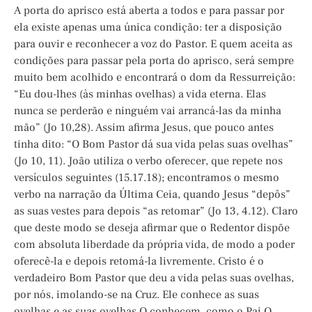
A porta do aprisco está aberta a todos e para passar por
ela existe apenas uma única condição: ter a disposição
para ouvir e reconhecer a voz do Pastor. E quem aceita as
condições para passar pela porta do aprisco, será sempre
muito bem acolhido e encontrará o dom da Ressurreição:
“Eu dou-lhes (às minhas ovelhas) a vida eterna. Elas
nunca se perderão e ninguém vai arrancá-las da minha
mão” (Jo 10,28). Assim afirma Jesus, que pouco antes
tinha dito: “O Bom Pastor dá sua vida pelas suas ovelhas”
(Jo 10, 11). João utiliza o verbo oferecer, que repete nos
versículos seguintes (15.17.18); encontramos o mesmo
verbo na narração da Última Ceia, quando Jesus “depôs”
as suas vestes para depois “as retomar” (Jo 13, 4.12). Claro
que deste modo se deseja afirmar que o Redentor dispõe
com absoluta liberdade da própria vida, de modo a poder
oferecê-la e depois retomá-la livremente. Cristo é o
verdadeiro Bom Pastor que deu a vida pelas suas ovelhas,
por nós, imolando-se na Cruz. Ele conhece as suas
ovelhas e as suas ovelhas O conhecem, como o Pai O