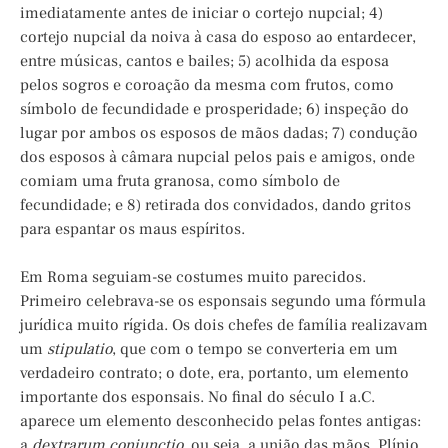
imediatamente antes de iniciar o cortejo nupcial; 4)
cortejo nupcial da noiva à casa do esposo ao entardecer,
entre músicas, cantos e bailes; 5) acolhida da esposa
pelos sogros e coroação da mesma com frutos, como
símbolo de fecundidade e prosperidade; 6) inspeção do
lugar por ambos os esposos de mãos dadas; 7) condução
dos esposos à câmara nupcial pelos pais e amigos, onde
comiam uma fruta granosa, como símbolo de
fecundidade; e 8) retirada dos convidados, dando gritos
para espantar os maus espíritos.
Em Roma seguiam-se costumes muito parecidos.
Primeiro celebrava-se os esponsais segundo uma fórmula
jurídica muito rígida. Os dois chefes de família realizavam
um
stipulatio
, que com o tempo se converteria em um
verdadeiro contrato; o dote, era, portanto, um elemento
importante dos esponsais. No final do século I a.C.
aparece um elemento desconhecido pelas fontes antigas:
a
dextrarum coniunctio,
ou seja, a união das mãos. Plínio