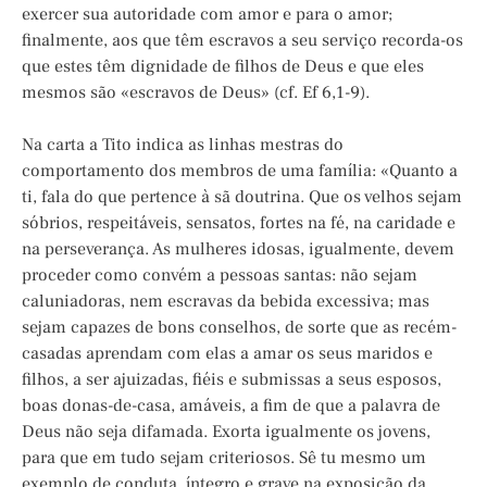
exercer sua autoridade com amor e para o amor;
finalmente, aos que têm escravos a seu serviço recorda-os
que estes têm dignidade de filhos de Deus e que eles
mesmos são «escravos de Deus» (cf. Ef 6,1-9).
Na carta a Tito indica as linhas mestras do
comportamento dos membros de uma família: «Quanto a
ti, fala do que pertence à sã doutrina. Que os velhos sejam
sóbrios, respeitáveis, sensatos, fortes na fé, na caridade e
na perseverança. As mulheres idosas, igualmente, devem
proceder como convém a pessoas santas: não sejam
caluniadoras, nem escravas da bebida excessiva; mas
sejam capazes de bons conselhos, de sorte que as recém-
casadas aprendam com elas a amar os seus maridos e
filhos, a ser ajuizadas, fiéis e submissas a seus esposos,
boas donas-de-casa, amáveis, a fim de que a palavra de
Deus não seja difamada. Exorta igualmente os jovens,
para que em tudo sejam criteriosos. Sê tu mesmo um
exemplo de conduta, íntegro e grave na exposição da