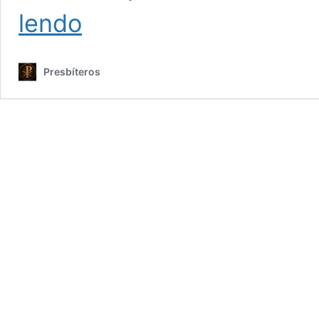
Roteiro
lendo
Homilético
–
Natal
Presbíteros
de
Nosso
Senhor
–
Missa
da
Aurora
(Missa
do
Galo)-
Ano
C